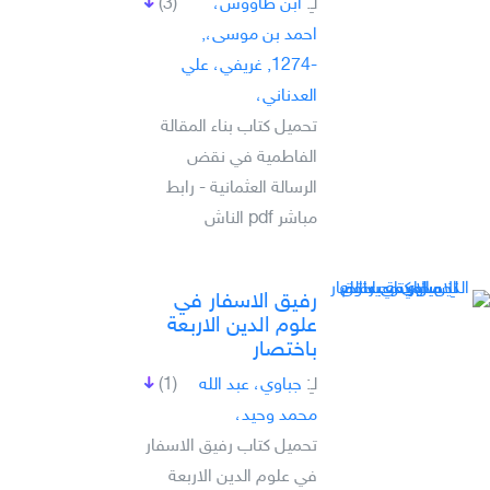
لـِ:
ابن طاووس،
(3)
احمد بن موسى،,
-1274, غريفي، علي
العدناني،
تحميل كتاب بناء المقالة
الفاطمية في نقض
الرسالة العثمانية - رابط
مباشر pdf الناش
رفيق الاسفار في
علوم الدين الاربعة
باختصار
لـِ:
جباوي، عبد الله
(1)
محمد وحيد،
تحميل كتاب رفيق الاسفار
في علوم الدين الاربعة