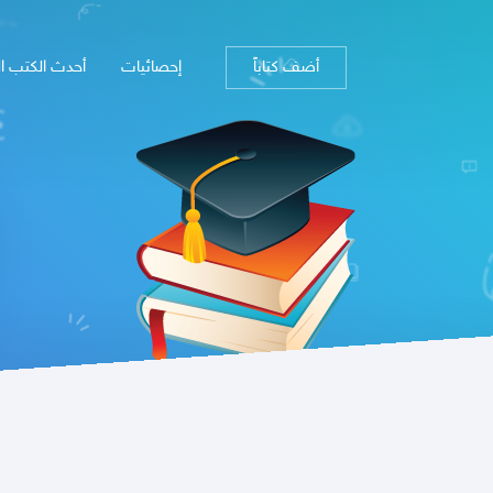
أضف كتاباً
إحصائيات
أحدث الكتب ا