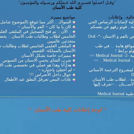
"وقـل اعمـلوا فسـيرى الله عـملكم ورسـوله والمؤمنـون"
كلية طب الأسنان
لية.. وإعلانات
مواضيع مميزة..
ولية لإصابات الرصاص الحي
السواك .. أكثر مما تتوقع (الموضوع شامل)
 , فوتو رفهو عن نفسكم
كان يا ما كان ~ الفم والأسنان ~
:: الآن :: تم فتح التسجيل في الملتقى العل
>> النسج الخاص بالفم و الاسنان -*- Oral
الخامس لطلاب وطالبات طب الأسنان :: بحض
متحدثين عالميين
مواقع هامة ... في طب
الملتقى العلمي الخامس لطلاب وطالبات
لو برابط !
الأسنان بالمملكة- القصيم
Medic <<
مميزات خاصة بشكل الأسنان
المجلة الطبية .. Medical Journal .. >>
شرب الشاي يحمي الاسنان من التسوس
هذا أنا وهذا هو عملي في تخصصي طب الاس
لمشروع الترجمة الأسناني
~ لم أُخطئ بإختياره ~ ..
جوال داخل الأضراس !!!
 .. لطلاب طب الأسنان
عادات المص تعرقل النطق عند الأطفال
أســـنان .. ~تعرف إليها
Medical 
’’ لوحة إعلانات كلية طب الأسنان ’’