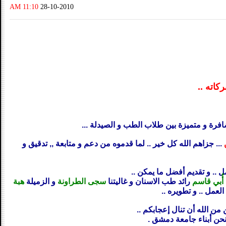
11:10 AM
28-10-2010
كاته ..
تضافرة و متميزة بين طلاب الطب و الصيدلة ...
... جزاهم الله كل خير .. لما قدموه من دعم و متابعة ,, تدقيق و
 .. و تقديم أفضل ما يمكن ..
أُبي قاسم
رائد طب الاسنان و غاليتنا
سجى الطراونة
و الزميلة
هبة
لعمل .. و تطويره ..
من الله أن تنال إعجابكم ..
 نحن أبناء جامعة دمشق .