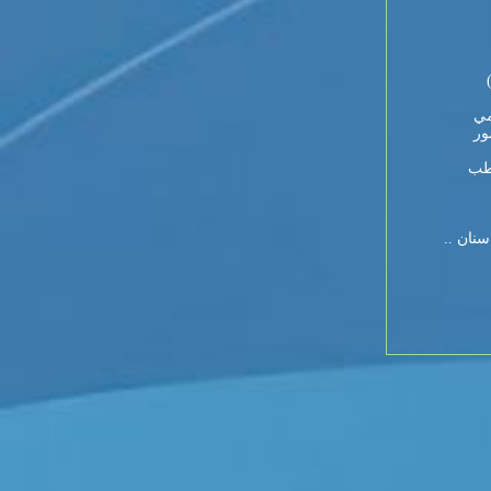
مي
ور
 طب
نان ..