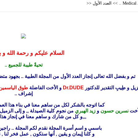
السلام عليكم و رحمة الله و بر
تحيةٌ طيبة للجميع ..
تم و بفضل الله تعالى إنجاز العدد الأول من المجلة الطبية .. بجهود م
يل و طِيبِ التقدير للدكتور
Dr.DUDE
و الأخت الفاضلة
طوق الياسمين
إشراف ..
كما اتوجه بالشكر لكل من ساهم معنا في بناء هذا العمل
لأخت
نسرين حسون
و
زيد الهبري
من نجوم كلية الصيدلة ,, و إلى الزميل
,,,و كل من شارك و ساهم معنا في إنجاز هذا ا
باسمي و اسم أسرة المجلة نقدم لكم المجلة .. راجين 
و كلنا إيمان و يقين , أنها ستكون , عمل فخر لنا ,