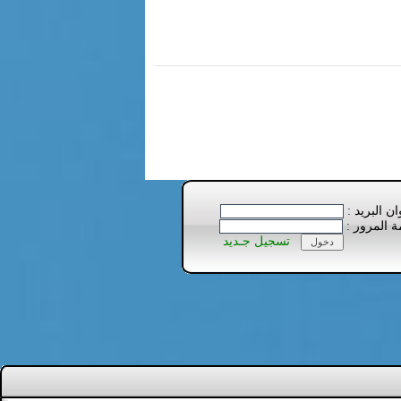
ان البريد :
ة المرور :
تسجيل جـديد