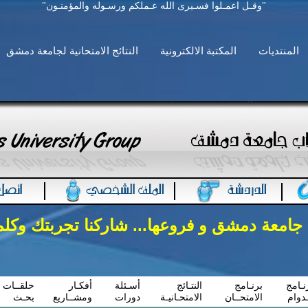
"وقـل اعمـلوا فسـيرى الله عـملكم ورسـوله والمؤمنـون"
المنتديات
المكتبة الالكترونية
النتائج الامتحانية لجامعة دمشق
 جامعة دمشق و فروعها... شاركنا تجربتك وكل
نـامج
برنـامج
النتـائج
أسـئلة
أفكـار
حلقــات
ـدوام
الامتحــان
الامتحـانيـة
دورات
ومشــاريع
بحـث