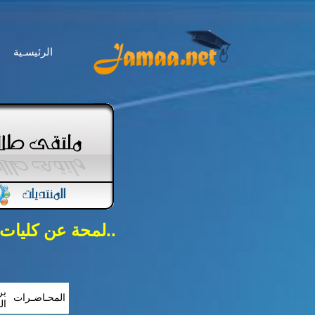
الرئيسـية
..لمحة عن كليات
بر
المحـاضـرات
ال