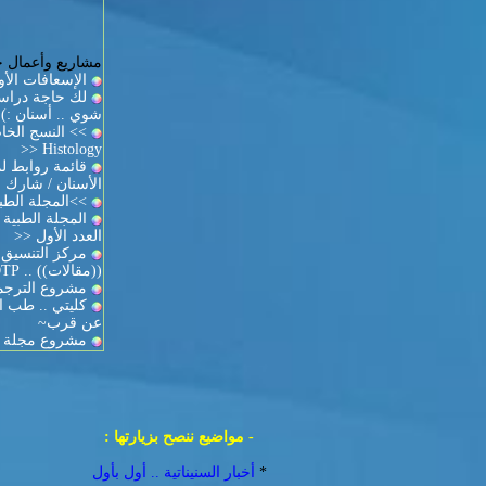
مشاريع وأعمال حا
الإسعافات الأ
لك حاجة دراسة
شوي .. أسنان :)
Histology <<
قائمة روابط ل
الأسنان / شارك و
>>المجلة الطبية -2- al Journal
العدد الأول <<
مركز التنسيق 
((مقالات)) .. DTP
مشروع الترجمة
كليتي .. طب ال
عن قرب~
مشروع مجلة طبية Journal
- مواضيع ننصح بزيارتها :
*
أخبار السنيناتية .. أول بأول