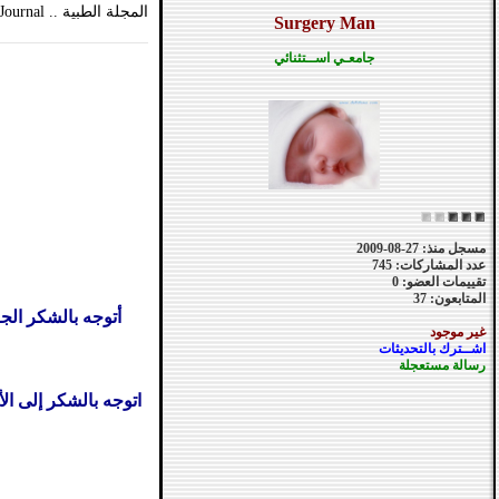
المجلة الطبية .. Medical Journal .. >> العدد الأول <<
Surgery Man
جامعـي اســتثنائي
مسجل منذ: 27-08-2009
عدد المشاركات: 745
تقييمات العضو: 0
المتابعون: 37
أتوجه بالشكر الجز
غير موجود
اشــترك بالتحديثات
رسالة مستعجلة
اتوجه بالشكر إلى ا