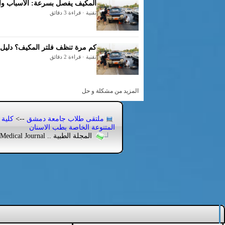
المكيف يفصل بسرعة: الأسباب وا
تقنية · قراءة 3 دقائق
كم مرة تنظف فلتر المكيف؟ دليل 
تقنية · قراءة 2 دقائق
المزيد من مشكلة و حل
ملتقى طلاب جامعة دمشق
-->
كلية 
المتنوعة الخاصة بطب الاسنان
المجلة الطبية .. Medical Journal .. >> العدد الأول <<