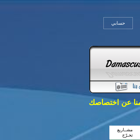
حسابي
منا عن اختصاصك
مشــاريع
تخـرّج