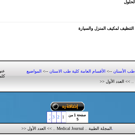
لحلول
التنظيف لمكيف المنزل والسيارة
عنو
طب الأسنان
-->
الأقسام العامة كلية طب الاسنان
-->
المواضيع
كلم
-
صفحة 1 من
3
2
1
>
5
المجلة الطبية .. Medical Journal .. >> العدد الأول <<
.