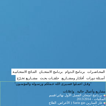
المحـاضـرات
برنـامج الـدوام
برنـامج الامتحــان
النتـائج الامتحـانيـة
أسـئلة دورات
أفكـار ومشــاريع
حلقــات بحـث
مشــاريع تخـرّج
"وقـل اعمـلوا فسـيرى الله عـملكم ورسـوله والمؤمنـون"
مشاريع وأعمال حالية.. وإعلانات
برنـامج امتحان الفصل الأول نهائي/قسم
المكتبات - 2013/2014
غاز السارين Sarin gas ( الأعراض, العلاج