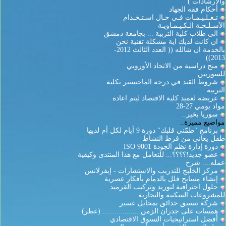
والارشادات )
أحكام فقه الجهاد
تـعـلـيـمـات فـي حـال اسـتـخـدام
الآسـلـحـة الـكـيـمـاويـة
الى طلاب كلية التربية ... بجامعة دمشق
ان كانت لديك اية مشكلة تقنية نحن
بالخدمة ان شالله (( العدد الثالث 2012-
2013))
منح دراسية من الاتحاد الأوروبي
للسوريين
شروط القيد في درجة الماجستير بكلية
التربية
عريضة لعميد كلية الاقتصاد ليتم اعادة
مواد يومي 27-28
سوريا بخير..
مواضيع مميزة..
برنامج "طمّني قلبك" دورة 9 أيام لكل أم لديها
طفل يعاني من فرط النشاط
دورة إدارة نظم الجودة ISO 9001
عضو جديد!؟؟؟؟... للتعامل مع هذا المنتدى وكيفية
عمله.... شرح
مركز الخليج للتدريب والاستشارات - إيفرلانس
إنشاء مسابح فلل بالدمام بأفكار عصرية
حلول احترافية لتوريد وتركيب القرميد
للمشروعات السكنية والتجارية.
شركة تنسيق حدائق بمحايل عسير
همسات على جدران الزمن .................. (عطر)
أفضل استراتيجيات التسوق الاقتصادي