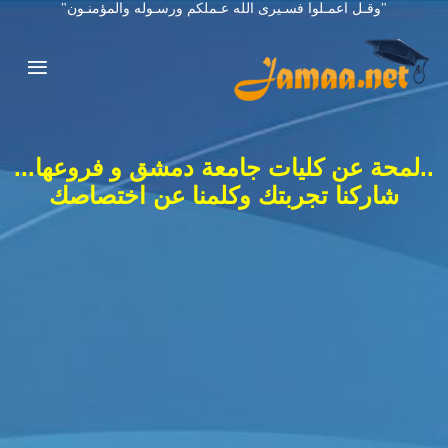
"وقـل اعمـلوا فسـيرى الله عـملكم ورسـوله والمؤمنـون"
..لمحة عن كليات جامعة دمشق و فروعها...
شاركنا تجربتك وكلمنا عن اختصاصك