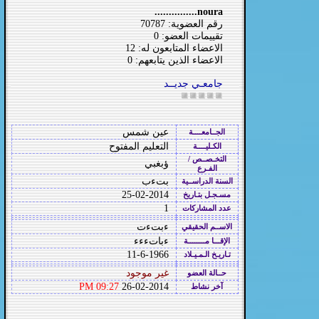
noura...............
رقم العضوية: 70787
تقييمات العضو: 0
الاعضاء المتابعون له: 12
الاعضاء الذين يتابعهم: 0
جامعـي جديــد
عين شمس
الجــامعــــة
التعليم المفتوح
الكـليــــة
التخـصــص /
ؤبغبي
الفـرع
بتءب
السنة الدراســية
25-02-2014
مسـجـل بتـاريخ
1
عدد المشاركات
ءبتءت
الاســم الحقيقي
ءباتءءء
الإقـــا مــــــــة
11-6-1966
تـاريـخ الـمـيـلاد
غير موجود
حــالة العضو
09:27 PM
26-02-2014
آخر نشاط