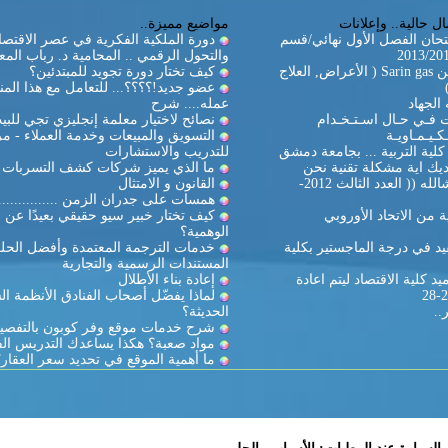
ل حالية.. وإعلانات
مواضيع مميزة..
تحان الفصل الأول نهائي/قسم
دورة الملكية الفكرية في عصر الاقتصا
والتحول الرقمي .. المحامية د. رباب المع
غاز السارين Sarin gas ( الأعراض, العلاج
كيف تختار دورة تجويد للمبتدئين؟
عضو جديد!؟؟؟؟... للتعامل مع هذا المن
الجهاد
عمله.... شرح
ات فـي حـال اسـتـخـدام
نصائح لاختيار معلمة إنجليزي تجي للبي
كـيـمـاويـة
التسويق والمبيعات وخدمة العملاء - مر
لية التربية ... بجامعة دمشق
للتدريب والاستشارات
يك اية مشكلة تقنية نحن
ما الذي يميز شركات كشف التسربات ال
بالخدمة ان شالله (( العدد الثالث 2012-
القانون و الامتثال
همسات على جدران الزمن ...............
 من الاتحاد الأوروبي
كيف تختار خبير سيو حقيقي بعيدًا عن ا
الوهمية؟
د في درجة الماجستير بكلية
خدمات الترجمة المعتمدة وأفضل الحل
المستندات الرسمية والتجارية
د كلية الاقتصاد ليتم اعادة
إعادة بناء الأطلال
لماذا يفضّل أصحاب الفنادق الأنظمة ال
..
الحديثة؟
شرح خدمات موقع وفر كوبون بالتفصي
مواد صعبة؟ هكذا يساعدك التدريس ال
ما أهمية الموقع في تحديد سعر العقار؟