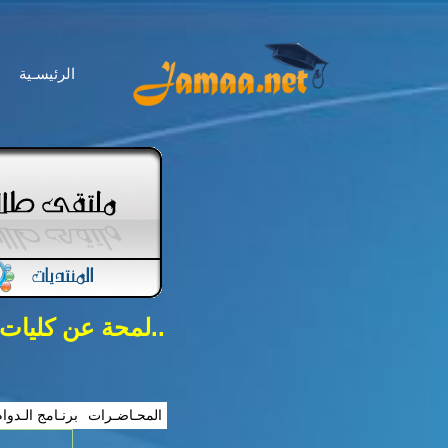
الرئيسـية
..لمحة عن كليات
المحـاضـرات
برنـامج الـدوا