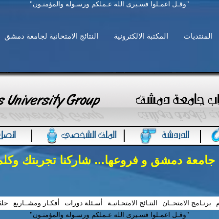
"وقـل اعمـلوا فسـيرى الله عـملكم ورسـوله والمؤمنـون"
المنتديات
المكتبة الالكترونية
النتائج الامتحانية لجامعة دمشق
 جامعة دمشق و فروعها... شاركنا تجربتك وكل
م
برنـامج الامتحــان
النتـائج الامتحـانيـة
أسـئلة دورات
أفكـار ومشــاريع
حلق
"وقـل اعمـلوا فسـيرى الله عـملكم ورسـوله والمؤمنـون"