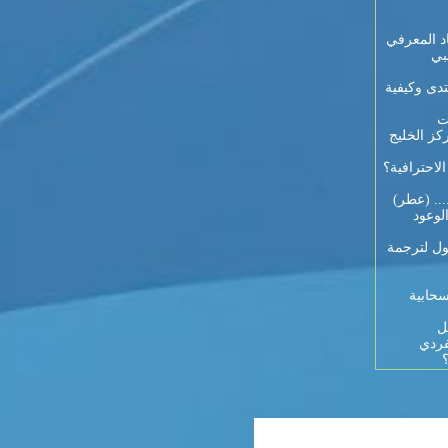
د المعرفي
بي
تدى وكيفية
ت
كز الخليج
احترافية؟
... (عطر)
لوعود
ول لترجمة
سحابية
ل
فردي