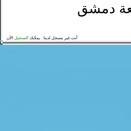
عة دمشق
أنت غير مسجل لدينا.. يمكنك
التسجيل
الآن.