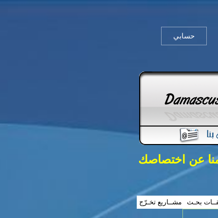
حسابي
منا عن اختصاصك
ــات بحـث
مشــاريع تخـرّج