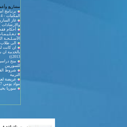
مشاريع وأعما
برنـامج ام
المكتبات - 2013/2014
والارشادات )
أحكام فقه 
تـعـلـيـمـ
الآسـلـحـة الـ
الى طلاب ك
ان كانت لد
2013))
منح دراسية
للسوريين
شروط القي
التربية
عريضة لعمي
مواد يومي 27-28
سوريا بخير