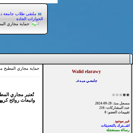
ملتقى طلاب جامعة 
الحوارات الجادة
حماية مجاري المط
حماية مجاري المطبخ من
Walid elarawy
جامعـي مبـدعـ
تُعتبر مجاري المط
وانبعاث روائح كري
مسجل منذ: 28-09-2024
عدد المشاركات: 216
تقييمات العضو: 0
غير موجود
اشــترك بالتحديثات
رسالة مستعجلة