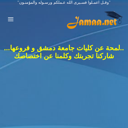
"وقـل اعمـلوا فسـيرى الله عـملكم ورسـوله والمؤمنـون"
..لمحة عن كليات جامعة دمشق و فروعها...
شاركنا تجربتك وكلمنا عن اختصاصك