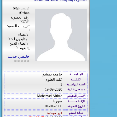
Mohamad
Altbaa
رقم العضوية:
71734
تقييمات العضو:
0
الاعضاء
المتابعون له: 0
الاعضاء الذين
يتابعهم: 0
جامعـي جديــد
جامعة دمشق
الجــامعــــة
كلية العلوم
الكـليــــة
1
السنة الدراســية
19-09-2020
مسـجـل بتـاريخ
Mohamad Altbaa
الاســم الحقيقي
سوريا
الإقـــا مــــــــة
01-01-2000
تـاريـخ الـمـيـلاد
غير موجود
حــالة العضو