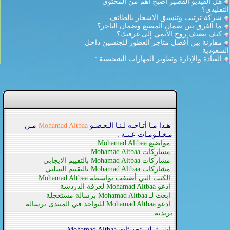
هل الفيديو القصير أصبح أهم من المحتوى
التقليدي؟
شركة ترتيب وتنسيق الاشجار بالطائف
ما الفرق بين ضمان المصنع وضمان التاجر؟
كيف تضيف روح الأنمي إلى غرفتك؟
مقارنة بين أفضل متاجر العطور للجنسين داخل
السعودية
القيادة والإدارة وتطوير المهارات الشخصية :
هـذا مـا أتـاحـه لـنـا الـعـضـو
Mohamad Altbaa
مـن
مـعـلـومـات عـنـه :
مواضيع Mohamad Altbaa
مشاركات Mohamad Altbaa
مشاركات Mohamad Altbaa بالتقييم الايجابي
مشاركات Mohamad Altbaa بالتقييم السلبي
الكتب التي أضيفت بواسطة Mohamad Altbaa
ادعو Mohamad Altbaa لغرفة الدردشة
ابعث لـ Mohamad Altbaa برسالة مستعجلة
ادعو Mohamad Altbaa للتواجد في المنتدى برسالة
بريدية
اشــترك بتحديثات Mohamad Altbaa