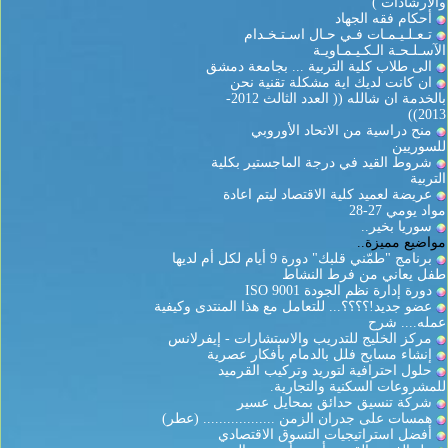
والارشادات )
أحكام فقه الجهاد
تـعـلـيـمـات فـي حـال اسـتـخـدام
الآسـلـحـة الـكـيـمـاويـة
الى طلاب كلية التربية ... بجامعة دمشق
ان كانت لديك اية مشكلة تقنية نحن
بالخدمة ان شالله (( العدد الثالث 2012-
2013))
منح دراسية من الاتحاد الأوروبي
للسوريين
شروط القيد في درجة الماجستير بكلية
التربية
عريضة لعميد كلية الاقتصاد ليتم اعادة
مواد يومي 27-28
سوريا بخير..
مواضيع مميزة..
برنامج "طمّني قلبك" دورة 9 أيام لكل أم لديها
طفل يعاني من فرط النشاط
دورة إدارة نظم الجودة ISO 9001
عضو جديد!؟؟؟؟... للتعامل مع هذا المنتدى وكيفية
عمله.... شرح
مركز الخليج للتدريب والاستشارات - إيفرلانس
إنشاء مسابح فلل بالدمام بأفكار عصرية
حلول احترافية لتوريد وتركيب القرميد
للمشروعات السكنية والتجارية.
شركة تنسيق حدائق بمحايل عسير
همسات على جدران الزمن .................. (عطر)
أفضل استراتيجيات التسوق الاقتصادي