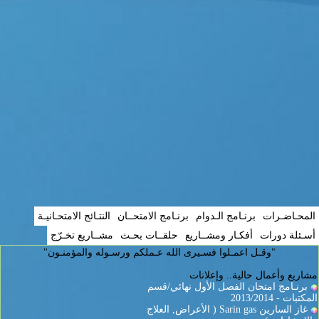
المحـاضـرات
برنـامج الـدوام
برنـامج الامتحــان
النتـائج الامتحـانيـة
أسـئلة دورات
أفكـار ومشــاريع
حلقــات بحـث
مشــاريع تخـرّج
"وقـل اعمـلوا فسـيرى الله عـملكم ورسـوله والمؤمنـون"
مشاريع وأعمال حالية.. وإعلانات
برنـامج امتحان الفصل الأول نهائي/قسم
المكتبات - 2013/2014
غاز السارين Sarin gas ( الأعراض, العلاج