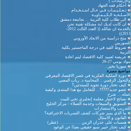
والارشادات )
أحكام فقه الجهاد
تـعـلـيـمـات فـي حـال اسـتـخـدام
الآسـلـحـة الـكـيـمـاويـة
الى طلاب كلية التربية ... بجامعة دمشق
ان كانت لديك اية مشكلة تقنية نحن
بالخدمة ان شالله (( العدد الثالث 2012-
2013))
منح دراسية من الاتحاد الأوروبي
للسوريين
شروط القيد في درجة الماجستير بكلية
التربية
عريضة لعميد كلية الاقتصاد ليتم اعادة
مواد يومي 27-28
سوريا بخير..
مواضيع مميزة..
دورة الملكية الفكرية في عصر الاقتصاد المعرفي
والتحول الرقمي .. المحامية د. رباب المعبي
كيف تختار دورة تجويد للمبتدئين؟
عضو جديد!؟؟؟؟... للتعامل مع هذا المنتدى وكيفية
عمله.... شرح
نصائح لاختيار معلمة إنجليزي تجي للبيت
التسويق والمبيعات وخدمة العملاء - مركز الخليج
للتدريب والاستشارات
ما الذي يميز شركات كشف التسربات الاحترافية؟
القانون و الامتثال
همسات على جدران الزمن .................. (عطر)
كيف تختار خبير سيو حقيقي بعيدًا عن الوعود