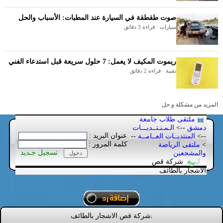
صوت طقطقة في السيارة عند المطبات: الأسباب والحل
سيارات · قراءة 3 دقائق
ريموت المكيف لا يعمل: 7 حلول سريعة قبل استدعاء الفني
تقنية · قراءة 2 دقائق
المزيد من مشكلة و حل
ملتقى طلاب جامعة
دمشق
-->
الـمـنـتــديـــات
عنوان البريد :
-->
المنتديــات العــامــة
--
كلمة المرور :
>
ملتقى الرياضة
تسجيل جـديد
والمشجعين
شركة قص
الاشجار بالطائف
شركة قص الاشجار بالطائف
.