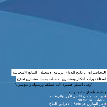
المحـاضـرات
برنـامج الـدوام
برنـامج الامتحــان
النتـائج الامتحـانيـة
أسـئلة دورات
أفكـار ومشــاريع
حلقــات بحـث
مشــاريع تخـرّج
"وقـل اعمـلوا فسـيرى الله عـملكم ورسـوله والمؤمنـون"
مشاريع وأعمال حالية.. وإعلانات
برنـامج امتحان الفصل الأول نهائي/قسم
المكتبات - 2013/2014
غاز السارين Sarin gas ( الأعراض, العلاج