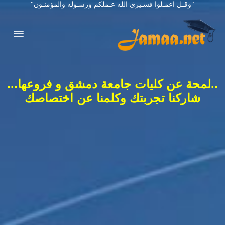
"وقـل اعمـلوا فسـيرى الله عـملكم ورسـوله والمؤمنـون"
..لمحة عن كليات جامعة دمشق و فروعها...
شاركنا تجربتك وكلمنا عن اختصاصك