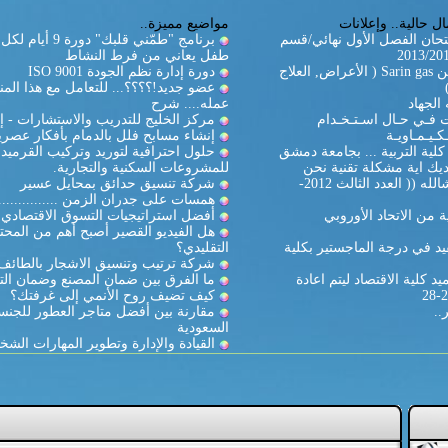
ل حالية.. وإعلانات
مواضيع مميزة..
تحان الفصل الأول نهائي/قسم
برنامج "طمّني قلبك" دورة
طفل يعاني من فرط النشاط
غاز السارين Sarin gas ( الأعراض, العلاج
دورة إدارة نظم الجودة ISO 9001
عضو جديد!؟؟؟؟... للتعامل مع هذا المن
الجهاد
عمله.... شرح
ات فـي حـال اسـتـخـدام
مركز الخليج للتدريب والاستشارات - إ
كـيـمـاويـة
إنشاء مسابح فلل بالدمام بأفكار عصري
لية التربية ... بجامعة دمشق
حلول احترافية لتوريد وتركيب القرميد
يك اية مشكلة تقنية نحن
للمشروعات السكنية والتجارية.
بالخدمة ان شالله (( العدد الثالث 2012-
شركة تنسيق حدائق بمحايل عسير
همسات على جدران الزمن ...............
 من الاتحاد الأوروبي
أفضل استراتيجيات التسوق الاقتصادي
هل الفيديو القصير أصبح أهم من المحت
د في درجة الماجستير بكلية
التقليدي؟
شركة ترتيب وتنسيق الاشجار بالطائف
د كلية الاقتصاد ليتم اعادة
ما الفرق بين ضمان المصنع وضمان الت
كيف تضيف روح الأنمي إلى غرفتك؟
..
مقارنة بين أفضل متاجر العطور للجنس
السعودية
القيادة والإدارة وتطوير المهارات الشخ