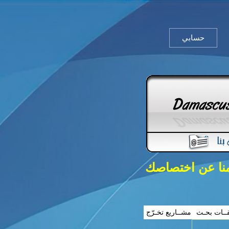
حسابي
منا عن اختصاصك
ــات بحـث
مشــاريع تخـرّج