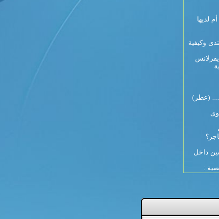
 9 أيام لكل أم لديها
تدى وكيفية
يفرلانس
ة
... (عطر)
وى
اجر؟
ين داخل
صية :