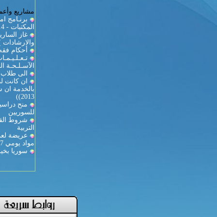
مشاريع وأعما
برنـامج ام
المكتبات - 2013/2014
والارشادات )
أحكام فقه 
تـعـلـيـمـ
الآسـلـحـة الـ
الى طلاب ك
ان كانت لد
2013))
منح دراسية
للسوريين
شروط القي
التربية
عريضة لعمي
مواد يومي 27-28
سوريا بخير