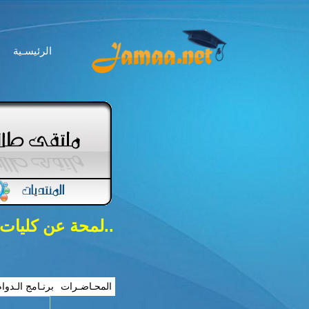
الرئيسـية
..لمحة عن كليات
المحـاضـرات
برنـامج الـدوا