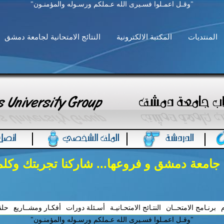
"وقـل اعمـلوا فسـيرى الله عـملكم ورسـوله والمؤمنـون"
المنتديات
المكتبة الالكترونية
النتائج الامتحانية لجامعة دمشق
 جامعة دمشق و فروعها... شاركنا تجربتك وكل
م
برنـامج الامتحــان
النتـائج الامتحـانيـة
أسـئلة دورات
أفكـار ومشــاريع
حلق
"وقـل اعمـلوا فسـيرى الله عـملكم ورسـوله والمؤمنـون"