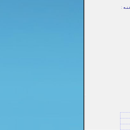
نـه :