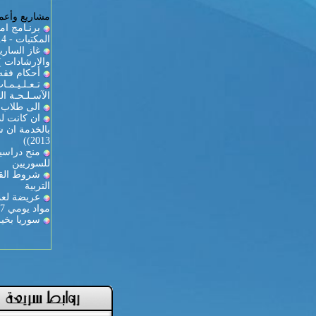
مشاريع وأعما
برنـامج ام
المكتبات - 2013/2014
والارشادات )
أحكام فقه 
تـعـلـيـمـ
الآسـلـحـة الـ
الى طلاب ك
ان كانت لد
2013))
منح دراسية
للسوريين
شروط القي
التربية
عريضة لعمي
مواد يومي 27-28
سوريا بخير