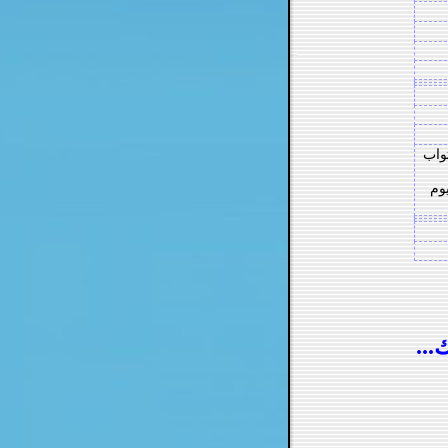
تواب
يوم
ك...