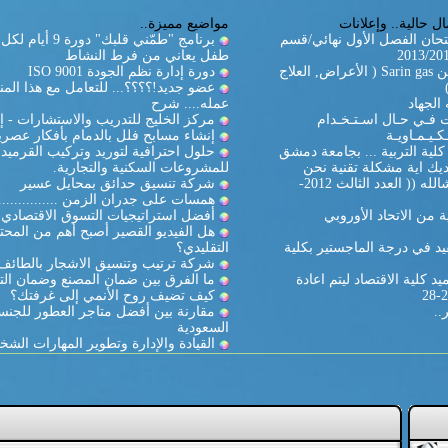
ل حالية.. وإعلانات
مواضيع مميزة..
تحان الفصل الأول نهائي/قسم
برنامج "طمّني قلبك" دورة
طفل يعاني من فرط النشاط
غاز السارين Sarin gas ( الأعراض, العلاج
دورة إدارة نظم الجودة ISO 9001
عضو جديد!؟؟؟؟... للتعامل مع هذا المن
الجهاد
عمله.... شرح
ات فـي حـال اسـتـخـدام
مركز الخليج للتدريب والاستشارات - إ
كـيـمـاويـة
إنشاء مسابح فلل بالدمام بأفكار عصري
لية التربية ... بجامعة دمشق
حلول احترافية لتوريد وتركيب القرميد
يك اية مشكلة تقنية نحن
للمشروعات السكنية والتجارية.
بالخدمة ان شالله (( العدد الثالث 2012-
شركة تنسيق حدائق بمحايل عسير
همسات على جدران الزمن ...............
 من الاتحاد الأوروبي
أفضل استراتيجيات التسوق الاقتصادي
هل الفيديو القصير أصبح أهم من المحت
د في درجة الماجستير بكلية
التقليدي؟
شركة ترتيب وتنسيق الاشجار بالطائف
د كلية الاقتصاد ليتم اعادة
ما الفرق بين ضمان المصنع وضمان الت
كيف تضيف روح الأنمي إلى غرفتك؟
..
مقارنة بين أفضل متاجر العطور للجنس
السعودية
القيادة والإدارة وتطوير المهارات الشخ