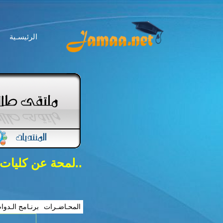
الرئيسـية
..لمحة عن كليات
المحـاضـرات
برنـامج الـدوا