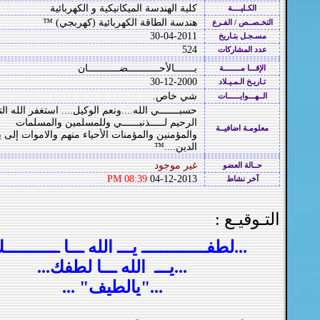
كلية الهندسة الميكانيكية و الكهربائية
الكـليــــة
هندسة الطاقة الكهربائية (كهربجي) ™
التخـصــص / الفـرع
30-04-2011
مسـجـل بتـاريخ
524
عدد المشاركات
بـــــــالأحـــــــــــضـــــــــــان
الإقـــا مــــــــة
30-12-2000
تـاريـخ الـمـيـلاد
شي خاص.
الــهـــوايــــــات
حسبـــــــي الله....ونعم الوكيل.... استغفر الله ال
الرحيم لـــــذنبــــــي وللمسلمين والمسلمات
معلومـة اضافيــة
والمؤمنين والمؤمنات الأحياء منهم والاموات إلى 
الدين....™
غير موجود
حــالة العضو
08:39 PM
04-12-2013
آخر نشاط
التـوقيـع :
...لطفـــــــــــــ يـــ الله ـــا ـــــــــــ
...يـــ الله ـــا لطفك...
..."يالطيف" ...