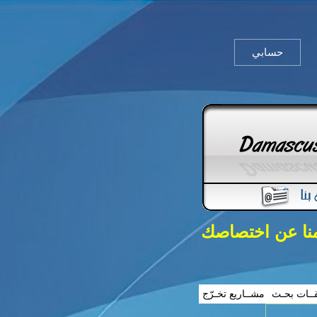
حسابي
منا عن اختصاصك
ــات بحـث
مشــاريع تخـرّج