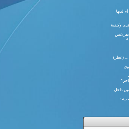
 9 أيام لكل أم لديها
تدى وكيفية
يفرلانس
ة
... (عطر)
وى
اجر؟
ين داخل
صية :