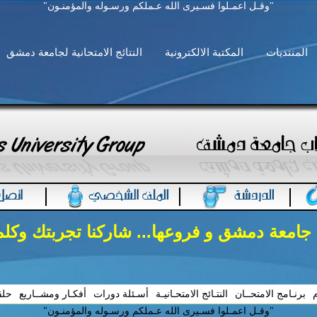
"وقـل اعمـلوا فسـيرى الله عـملكم ورسـوله والمؤمنـون"
المنتديات
المكتبة الالكترونية
النتائج الامتحانية لجامعة دمشق
 جامعة دمشق و فروعها... شاركنا تجربتك وكل
م
برنـامج الامتحــان
النتـائج الامتحـانيـة
أسـئلة دورات
أفكـار ومشــاريع
حلق
"وقـل اعمـلوا فسـيرى الله عـملكم ورسـوله والمؤمنـون"