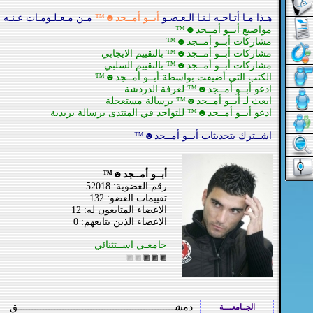
هـذا مـا أتـاحـه لـنـا الـعـضـو
أبــو أمــجد☻™
مـن مـعـلـومـات عـنـه :
مواضيع أبــو أمــجد☻™
مشاركات أبــو أمــجد☻™
مشاركات أبــو أمــجد☻™ بالتقييم الايجابي
مشاركات أبــو أمــجد☻™ بالتقييم السلبي
الكتب التي أضيفت بواسطة أبــو أمــجد☻™
ادعو أبــو أمــجد☻™ لغرفة الدردشة
ابعث لـ أبــو أمــجد☻™ برسالة مستعجلة
ادعو أبــو أمــجد☻™ للتواجد في المنتدى برسالة بريدية
اشــترك بتحديثات أبــو أمــجد☻™
أبــو أمــجد☻™
رقم العضوية: 52018
تقييمات العضو: 132
الاعضاء المتابعون له: 12
الاعضاء الذين يتابعهم: 0
جامعـي اســتثنائي
دمشــــــــــــــــــــــــــــــــــــــــــــــــــــــــق
الجــامعــــة