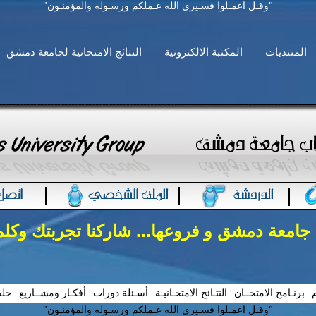
"وقـل اعمـلوا فسـيرى الله عـملكم ورسـوله والمؤمنـون"
المنتديات
المكتبة الالكترونية
النتائج الامتحانية لجامعة دمشق
 جامعة دمشق و فروعها... شاركنا تجربتك وكل
م
برنـامج الامتحــان
النتـائج الامتحـانيـة
أسـئلة دورات
أفكـار ومشــاريع
حلق
"وقـل اعمـلوا فسـيرى الله عـملكم ورسـوله والمؤمنـون"