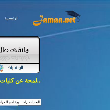
الرئيسـية
..لمحة عن كليات
المحـاضـرات
برنـامج الـدوا