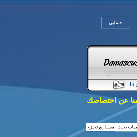
حسابي
منا عن اختصاصك
ــات بحـث
مشــاريع تخـرّج