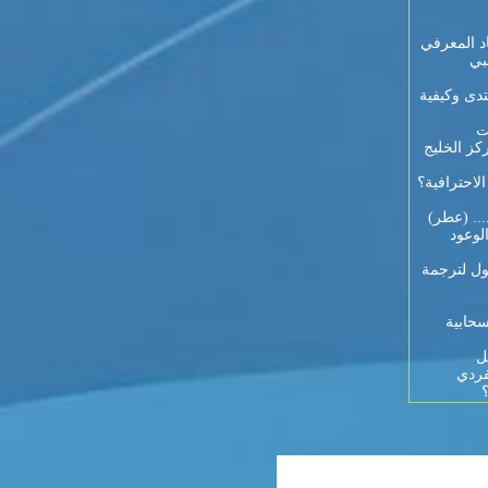
د المعرفي
بي
تدى وكيفية
ت
كز الخليج
احترافية؟
... (عطر)
لوعود
ول لترجمة
سحابية
ل
فردي