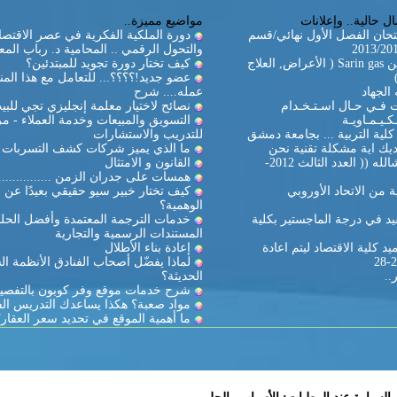
ل حالية.. وإعلانات
مواضيع مميزة..
تحان الفصل الأول نهائي/قسم
دورة الملكية الفكرية في عصر الاقتصا
والتحول الرقمي .. المحامية د. رباب المع
غاز السارين Sarin gas ( الأعراض, العلاج
كيف تختار دورة تجويد للمبتدئين؟
عضو جديد!؟؟؟؟... للتعامل مع هذا المن
الجهاد
عمله.... شرح
ات فـي حـال اسـتـخـدام
نصائح لاختيار معلمة إنجليزي تجي للبي
كـيـمـاويـة
التسويق والمبيعات وخدمة العملاء - مر
لية التربية ... بجامعة دمشق
للتدريب والاستشارات
يك اية مشكلة تقنية نحن
ما الذي يميز شركات كشف التسربات ال
بالخدمة ان شالله (( العدد الثالث 2012-
القانون و الامتثال
همسات على جدران الزمن ...............
 من الاتحاد الأوروبي
كيف تختار خبير سيو حقيقي بعيدًا عن ا
الوهمية؟
د في درجة الماجستير بكلية
خدمات الترجمة المعتمدة وأفضل الحل
المستندات الرسمية والتجارية
د كلية الاقتصاد ليتم اعادة
إعادة بناء الأطلال
لماذا يفضّل أصحاب الفنادق الأنظمة ال
..
الحديثة؟
شرح خدمات موقع وفر كوبون بالتفصي
مواد صعبة؟ هكذا يساعدك التدريس ال
ما أهمية الموقع في تحديد سعر العقار؟