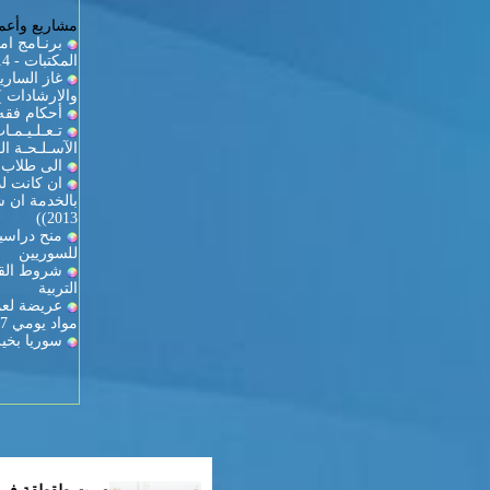
مشاريع وأعما
برنـامج ام
المكتبات - 2013/2014
والارشادات )
أحكام فقه 
تـعـلـيـمـ
الآسـلـحـة الـ
الى طلاب ك
ان كانت لد
2013))
منح دراسية
للسوريين
شروط القي
التربية
عريضة لعمي
مواد يومي 27-28
سوريا بخير