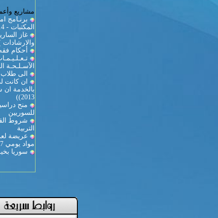
مشاريع وأعما
برنـامج ام
المكتبات - 2013/2014
والارشادات )
أحكام فقه 
تـعـلـيـمـ
الآسـلـحـة الـ
الى طلاب ك
ان كانت لد
2013))
منح دراسية
للسوريين
شروط القي
التربية
عريضة لعمي
مواد يومي 27-28
سوريا بخير