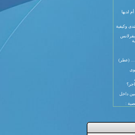
 9 أيام لكل أم لديها
تدى وكيفية
يفرلانس
ة
... (عطر)
وى
اجر؟
ين داخل
صية :