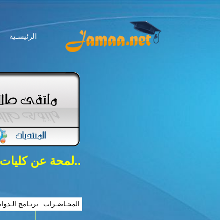
الرئيسـية
..لمحة عن كليات
المحـاضـرات
برنـامج الـدوا