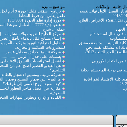
ل حالية.. وإعلانات
مواضيع مميزة..
تحان الفصل الأول نهائي/قسم
برنامج "طمّني قلبك" دورة
طفل يعاني من فرط النشاط
غاز السارين Sarin gas ( الأعراض, العلاج
دورة إدارة نظم الجودة ISO 9001
عضو جديد!؟؟؟؟... للتعامل مع هذا المن
الجهاد
عمله.... شرح
ات فـي حـال اسـتـخـدام
مركز الخليج للتدريب والاستشارات - إ
كـيـمـاويـة
إنشاء مسابح فلل بالدمام بأفكار عصري
لية التربية ... بجامعة دمشق
حلول احترافية لتوريد وتركيب القرميد
يك اية مشكلة تقنية نحن
للمشروعات السكنية والتجارية.
بالخدمة ان شالله (( العدد الثالث 2012-
شركة تنسيق حدائق بمحايل عسير
همسات على جدران الزمن ...............
 من الاتحاد الأوروبي
أفضل استراتيجيات التسوق الاقتصادي
هل الفيديو القصير أصبح أهم من المحت
د في درجة الماجستير بكلية
التقليدي؟
شركة ترتيب وتنسيق الاشجار بالطائف
د كلية الاقتصاد ليتم اعادة
ما الفرق بين ضمان المصنع وضمان الت
كيف تضيف روح الأنمي إلى غرفتك؟
..
مقارنة بين أفضل متاجر العطور للجنس
السعودية
القيادة والإدارة وتطوير المهارات الشخ