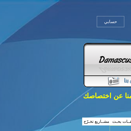
حسابي
منا عن اختصاصك
ــات بحـث
مشــاريع تخـرّج