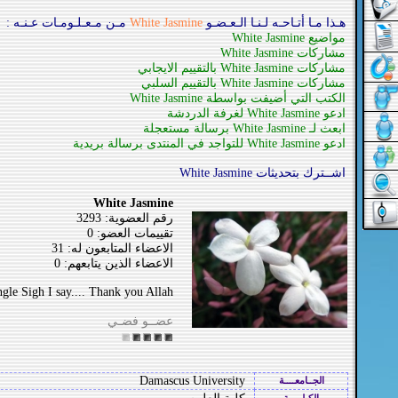
هـذا مـا أتـاحـه لـنـا الـعـضـو
White Jasmine
مـن مـعـلـومـات عـنـه :
مواضيع White Jasmine
مشاركات White Jasmine
مشاركات White Jasmine بالتقييم الايجابي
مشاركات White Jasmine بالتقييم السلبي
الكتب التي أضيفت بواسطة White Jasmine
ادعو White Jasmine لغرفة الدردشة
ابعث لـ White Jasmine برسالة مستعجلة
ادعو White Jasmine للتواجد في المنتدى برسالة بريدية
اشــترك بتحديثات White Jasmine
White Jasmine
رقم العضوية: 3293
تقييمات العضو: 0
الاعضاء المتابعون له: 31
الاعضاء الذين يتابعهم: 0
ngle Sigh I say.... Thank you Allah
عضــو فضـي
Damascus University
الجــامعــــة