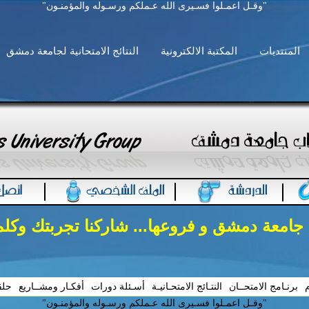
"وقـل اعمـلوا فسـيرى الله عـملكم ورسـوله والمؤمنـون"
المنتديات
المكتبة الالكترونية
النتائج الامتحانية لجامعة دمشق
 جامعة دمشق و فروعها... شاركنا تجربتك وكل
م
برنـامج الامتحــان
النتـائج الامتحـانيـة
أسـئلة دورات
أفكـار ومشــاريع
حلق
"وقـل اعمـلوا فسـيرى الله عـملكم ورسـوله والمؤمنـون"