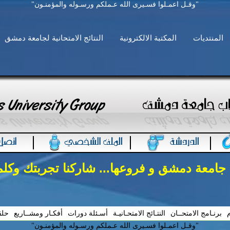
"وقـل اعمـلوا فسـيرى الله عـملكم ورسـوله والمؤمنـون"
المنتديات
المكتبة الالكترونية
النتائج الامتحانية لجامعة دمشق
 جامعة دمشق و فروعها... شاركنا تجربتك وكل
م
برنـامج الامتحــان
النتـائج الامتحـانيـة
أسـئلة دورات
أفكـار ومشــاريع
حلق
"وقـل اعمـلوا فسـيرى الله عـملكم ورسـوله والمؤمنـون"