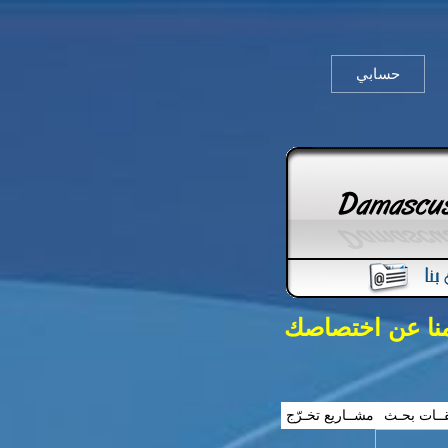
حسابي
منا عن اختصاصك
ــات بحـث
مشــاريع تخـرّج