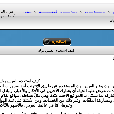
عنوان البر
-->
الـمـنـتــديـــات
-->
المنتديــــــات الـتـقـنـيــــــة
-->
ملتقى
كلمة المر
وك
كيف استخدم الفيس بوك
.
ك
كيف استخدم الفيس بوك
وك يعتبر الفيس بوك المستخدم عن طريق الإنترنت أحد ضرورات الحياة ا
ولذلك تفرض عليه الحياة أن يشارك الآخرين في الأفكار والأخبار، وتبادل 
شاركة بما يسمّى بـ (المواقع الاجتماعيّة)، وهي بكلّ بساطة، مواقع تقدّم 
و، ومشاركة الملفّات، وغير ذلك من الخدمات. ومن الأمثلة على تلك ال
وغيرها، أمّا في عالمنا العربي، فالأشهر بالتّ