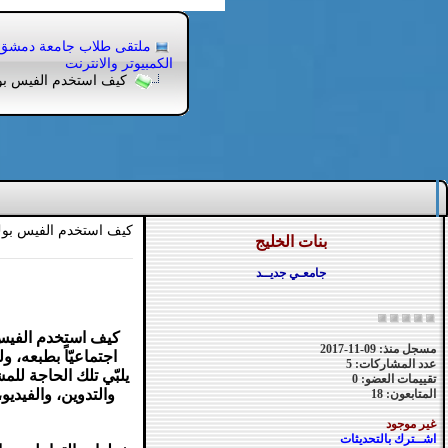
ملتقى طلاب جامعة دمشق
الكمبيوتر والانترنت
كيف استخدم الفيس ب
كيف استخدم الفيس بو
بنات الخليج
جامعـي جديــد
كيف استخدم الفيس ب
مسجل منذ: 09-11-2017
اجتماعيّاً بطبعه، 
عدد المشاركات: 5
يلبّي تلك الحاجة للم
تقييمات العضو: 0
والتدوين، والفيدي
المتابعون: 18
غير موجود
اشــترك بالتحديثات