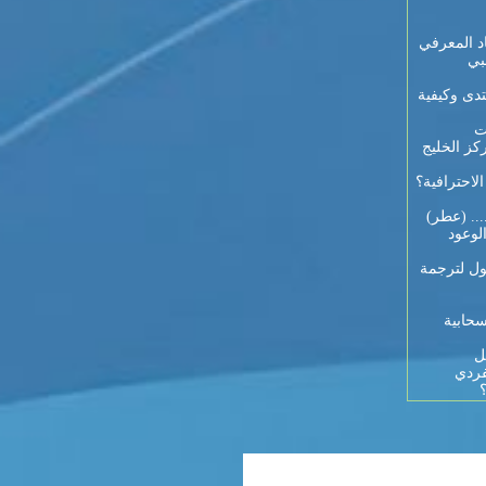
د المعرفي
بي
تدى وكيفية
ت
كز الخليج
احترافية؟
... (عطر)
لوعود
ول لترجمة
سحابية
ل
فردي