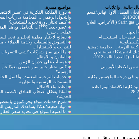
ل حالية.. وإعلانات
مواضيع مميزة..
تحان الفصل الأول نهائي/قسم
دورة الملكية الفكرية في عصر الاقتصا
والتحول الرقمي .. المحامية د. رباب المع
غاز السارين Sarin gas ( الأعراض, العلاج
كيف تختار دورة تجويد للمبتدئين؟
عضو جديد!؟؟؟؟... للتعامل مع هذا المن
الجهاد
عمله.... شرح
ات فـي حـال اسـتـخـدام
نصائح لاختيار معلمة إنجليزي تجي للبي
كـيـمـاويـة
التسويق والمبيعات وخدمة العملاء - مر
لية التربية ... بجامعة دمشق
للتدريب والاستشارات
يك اية مشكلة تقنية نحن
ما الذي يميز شركات كشف التسربات ال
بالخدمة ان شالله (( العدد الثالث 2012-
القانون و الامتثال
همسات على جدران الزمن ...............
 من الاتحاد الأوروبي
كيف تختار خبير سيو حقيقي بعيدًا عن ا
الوهمية؟
د في درجة الماجستير بكلية
خدمات الترجمة المعتمدة وأفضل الحل
المستندات الرسمية والتجارية
د كلية الاقتصاد ليتم اعادة
إعادة بناء الأطلال
لماذا يفضّل أصحاب الفنادق الأنظمة ال
..
الحديثة؟
شرح خدمات موقع وفر كوبون بالتفصي
مواد صعبة؟ هكذا يساعدك التدريس ال
ما أهمية الموقع في تحديد سعر العقار؟