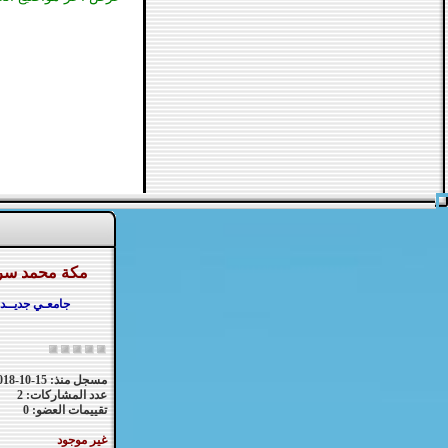
مكة محمد س
جامعـي جديــد
مسجل منذ: 15-10-2018
عدد المشاركات: 2
تقييمات العضو: 0
غير موجود