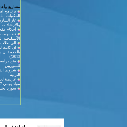
مشاريع وأعما
برنـامج ام
المكتبات - 2013/2014
والارشادات )
أحكام فقه 
تـعـلـيـمـ
الآسـلـحـة الـ
الى طلاب ك
ان كانت لد
2013))
منح دراسية
للسوريين
شروط القي
التربية
عريضة لعمي
مواد يومي 27-28
سوريا بخير