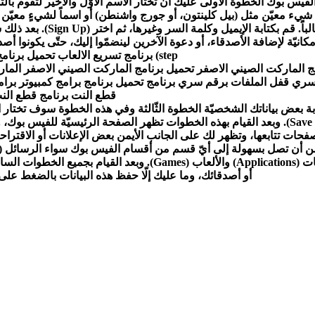
يس بوك الخطوة الأولى عليك أن تختار الاسم الأوّل والأخير لتقوم بالت
ّ شيء معيّن مثل (بيل كلينتون، أو جورج واشنطن) أو اسماً لشيءٍ معيّن ك
سوف يرفض هذا غالباًَ
step) برنامج تسريع الالعاب تحميل برنامج تسريع الالعاب
مج الماركت الصيني الاصفر تحميل برنامج الماركت الصيني الاصفر الم
قطع النت برنامج قطع الن
ابة بعض بياناتك الشخصيّة الخطوة الثّالثة وفي هذه الخطوة سوف تختار
باختيار (Save & Continue). وبعد القيام بهذه الخطوات تظهر الصفحة الرئيسي
حات تتابعها، وتظهر لك على الجانب الأيمن بعض الإعلانات أو الاقتراح
(Friends) أو التّطبيقات (Applications) والألعاب (ames
أو أصدقائك، وما عليك إلّا حفظ هذه البيانات بالضغط على (Save Changes) لتظهر للجمي