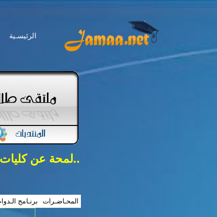
الرئيسـية
..لمحة عن كليات
المحـاضـرات
برنـامج الـدوا