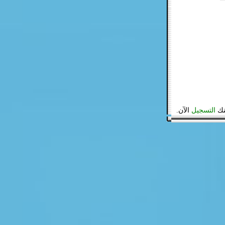
نك
التسجيل
الآن.