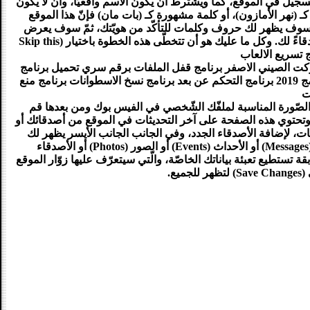
سجيل في الموقع، كما ويشترط أن يكون الاسم واقعيّاً، وأن لا يكون
ـ (نهر الأمازون)، أو كلمة مشهورة كـ (بات مان) فإنّ هذا الموقع
. قم بكتابة الإيميل وكلمة السر وغيرها، ثم اختر (Sign Up). بعد ذلك سوف يظهر لك حروف وكلمات للتأكّد من هويّتك، ثمّ سوف يعرض
عليك الفيس بوك الإمكانيّة لإضافة الأصدقاء، أو دعوة الآخرين لينضمّوا إليك، حتّى يكونوا أصدقاءً لك. وكل ما عليك هو أن تتخطّى هذه الخطوة باختيار (Skip this
اركت الصيني الاصفر برنامج قفل الملفات برقم سري تحميل برنامج
قفل الملفات برقم سري قفل الملفات برقم سري برنامج تحميل برنامج برامج كمبيوتر برامج 2019 برنامج التحكم عن بعد برنامج نسخ الاسطوانات برنامج منع
ت
 الصّورة المناسبة لملفّك الشّخصي في الفيس بوك ومن بعدها قم
ّة للفيس بوك، وتحتوي هذه الصفحة على آخر التحديثات في الموقع من أصدقائك أو
ات، لإضافة الأصدقاء الجدد، وفي الجانب الجانب الأيسر يظهر لك
فهرس يمكّنك من أن تصل بسهولة إلى أيّ قسم من أقسام الفيس بوك سواء الرسائل (Messages) أو الأحداث (Events) أو الصور (Photos) أو الأصدقاء
G). وبعد القيام بجميع الخطوات السابقة تستطيع تعبئة بياناتك الخاصّة، والّتي سيتعرّف عليها زوّار الموقع
ع.