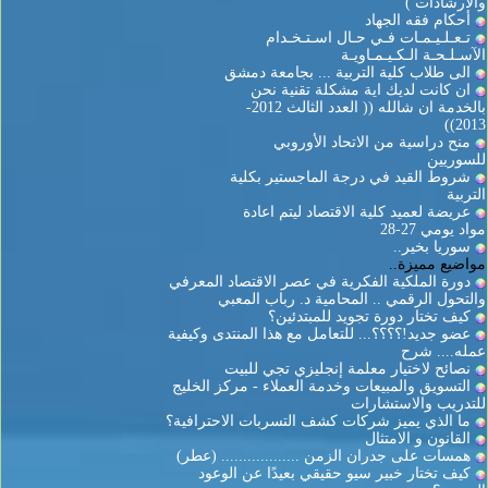
والارشادات )
أحكام فقه الجهاد
تـعـلـيـمـات فـي حـال اسـتـخـدام
الآسـلـحـة الـكـيـمـاويـة
الى طلاب كلية التربية ... بجامعة دمشق
ان كانت لديك اية مشكلة تقنية نحن
بالخدمة ان شالله (( العدد الثالث 2012-
2013))
منح دراسية من الاتحاد الأوروبي
للسوريين
شروط القيد في درجة الماجستير بكلية
التربية
عريضة لعميد كلية الاقتصاد ليتم اعادة
مواد يومي 27-28
سوريا بخير..
مواضيع مميزة..
دورة الملكية الفكرية في عصر الاقتصاد المعرفي
والتحول الرقمي .. المحامية د. رباب المعبي
كيف تختار دورة تجويد للمبتدئين؟
عضو جديد!؟؟؟؟... للتعامل مع هذا المنتدى وكيفية
عمله.... شرح
نصائح لاختيار معلمة إنجليزي تجي للبيت
التسويق والمبيعات وخدمة العملاء - مركز الخليج
للتدريب والاستشارات
ما الذي يميز شركات كشف التسربات الاحترافية؟
القانون و الامتثال
همسات على جدران الزمن .................. (عطر)
كيف تختار خبير سيو حقيقي بعيدًا عن الوعود