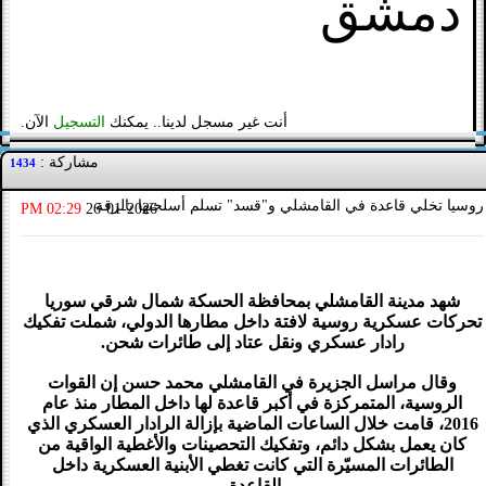
دمشق
أنت غير مسجل لدينا.. يمكنك
التسجيل
الآن.
مشاركة :
1434
روسيا تخلي قاعدة في القامشلي و"قسد" تسلم أسلحتها بالرقة
02:29 PM
26-01-2026
شهد مدينة القامشلي بمحافظة الحسكة شمال شرقي سوريا
تحركات عسكرية روسية لافتة داخل مطارها الدولي، شملت تفكيك
رادار عسكري ونقل عتاد إلى طائرات شحن.
وقال مراسل الجزيرة في القامشلي محمد حسن إن القوات
الروسية، المتمركزة في أكبر قاعدة لها داخل المطار منذ عام
2016، قامت خلال الساعات الماضية بإزالة الرادار العسكري الذي
كان يعمل بشكل دائم، وتفكيك التحصينات والأغطية الواقية من
الطائرات المسيّرة التي كانت تغطي الأبنية العسكرية داخل
القاعدة.