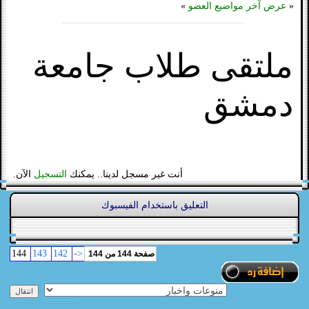
«
عرض آخر مواضيع العضو
»
ملتقى طلاب جامعة
دمشق
أنت غير مسجل لدينا.. يمكنك
التسجيل
الآن.
التعليق باستخدام الفيسبوك
144
143
142
<-
صفحة 144 من 144