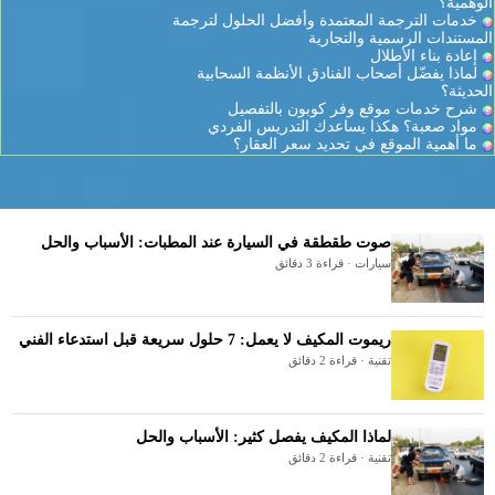
الوهمية؟
خدمات الترجمة المعتمدة وأفضل الحلول لترجمة
المستندات الرسمية والتجارية
إعادة بناء الأطلال
لماذا يفضّل أصحاب الفنادق الأنظمة السحابية
الحديثة؟
شرح خدمات موقع وفر كوبون بالتفصيل
مواد صعبة؟ هكذا يساعدك التدريس الفردي
ما أهمية الموقع في تحديد سعر العقار؟
صوت طقطقة في السيارة عند المطبات: الأسباب والحل
سيارات · قراءة 3 دقائق
ريموت المكيف لا يعمل: 7 حلول سريعة قبل استدعاء الفني
تقنية · قراءة 2 دقائق
لماذا المكيف يفصل كثير: الأسباب والحل
تقنية · قراءة 2 دقائق