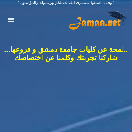
"وقـل اعمـلوا فسـيرى الله عـملكم ورسـوله والمؤمنـون"
..لمحة عن كليات جامعة دمشق و فروعها...
شاركنا تجربتك وكلمنا عن اختصاصك