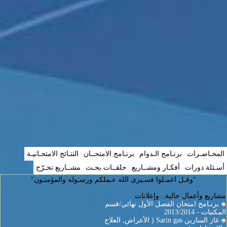
المحـاضـرات
برنـامج الـدوام
برنـامج الامتحــان
النتـائج الامتحـانيـة
أسـئلة دورات
أفكـار ومشــاريع
حلقــات بحـث
مشــاريع تخـرّج
"وقـل اعمـلوا فسـيرى الله عـملكم ورسـوله والمؤمنـون"
مشاريع وأعمال حالية.. وإعلانات
برنـامج امتحان الفصل الأول نهائي/قسم
المكتبات - 2013/2014
غاز السارين Sarin gas ( الأعراض, العلاج