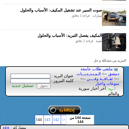
صوت السير عند تشغيل المكيف: الأسباب والحلول
سيارات · قراءة 2 دقائق
المكيف يفصل التبريد: الأسباب والحلول
تقنية · قراءة 2 دقائق
المزيد من مشكلة و حل
ملتقى طلاب جامعة
دمشق
-->
الـمـنـتــديـــات
عنوان البريد :
-->
ثقــافــة وفــــن
-->
كلمة المرور :
منوعات واخبار
تسجيل جـديد
آخر أخبار سورية
والعالم
صفحة 144 من
144
143
142
<-
144
مشاركة :
1431