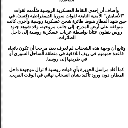
وأضاف أن إحدى النقاط العسكرية الروسية سُلّمت لقوات
"الأسايش" الأمنية التابعة لقوات سوريا الديمقراطية (قسد)، في
حين شهد المطار هبوط طائرة شحن عسكرية روسية وأخرى كانت
متوقفة على أرض المدرج، إلى جانب مروحية، وقد شوهد جنود
روس ينقلون عتادا بواسطة عربات عسكرية روسية إلى داخل
الطائرات.
وتابع أن وجهة هذه الشحنات لم تُعرف بعد، مرجحا أن تكون باتجاه
قاعدة حميميم في ريف اللاذقية في منطقة الساحل السوري أو
في طريقها إلى روسيا.
كما أفاد مراسل الجزيرة بأن قوات روسية لا تزال موجودة داخل
المطار، دون ورود تأكيد بشأن انسحاب نهائي في الوقت القريب.