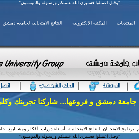
"وقـل اعمـلوا فسـيرى الله عـملكم ورسـوله والمؤمنـون"
المنتديات
المكتبة الالكترونية
النتائج الامتحانية لجامعة دمشق
 جامعة دمشق و فروعها... شاركنا تجربتك وكل
م
برنـامج الامتحــان
النتـائج الامتحـانيـة
أسـئلة دورات
أفكـار ومشــاريع
حلق
"وقـل اعمـلوا فسـيرى الله عـملكم ورسـوله والمؤمنـون"