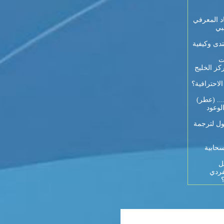
د المعرفي
بي
تدى وكيفية
ت
كز الخليج
احترافية؟
... (عطر)
لوعود
ول لترجمة
سحابية
ل
فردي