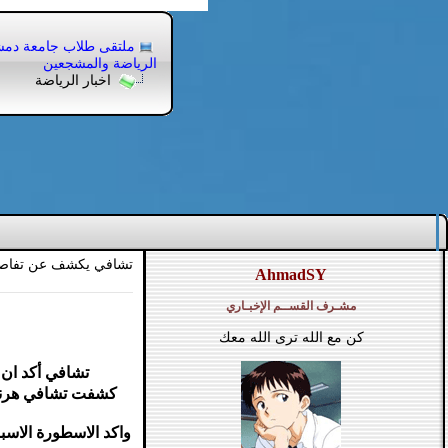
ملتقى طلاب جامعة دم
الرياضة والمشجعين
اخبار الرياضة
تشافي يكشف عن تفاصيل 
AhmadSY
مشـرف القســم الإخبـاري
كن مع الله ترى الله معك
تشافي أكد ان 
كشفت تشافي هرناندي