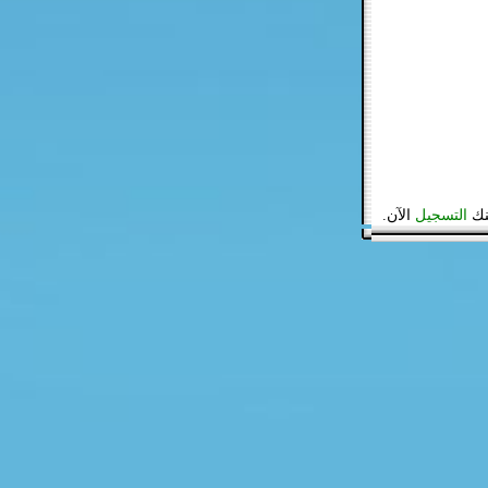
نك
التسجيل
الآن.