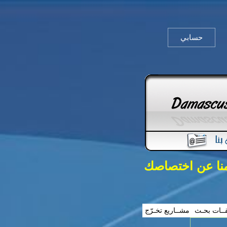
حسابي
منا عن اختصاصك
ــات بحـث
مشــاريع تخـرّج