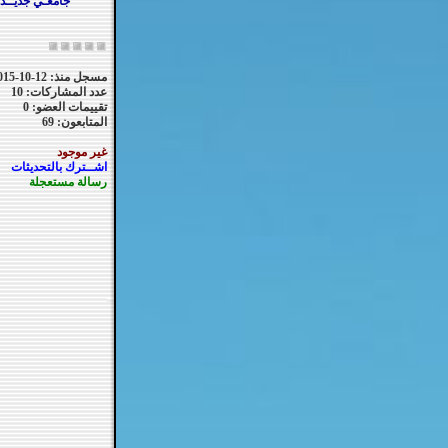
جامعـي جديــد
مسجل منذ: 12-10-2015
عدد المشاركات: 10
تقييمات العضو: 0
المتابعون: 69
غير موجود
اشــترك بالتحديثات
رسالة مستعجلة