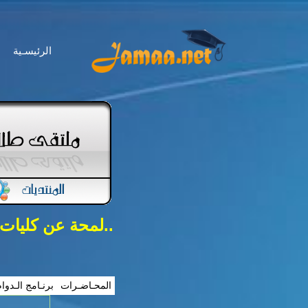
الرئيسـية
..لمحة عن كليات
المحـاضـرات
برنـامج الـدوا