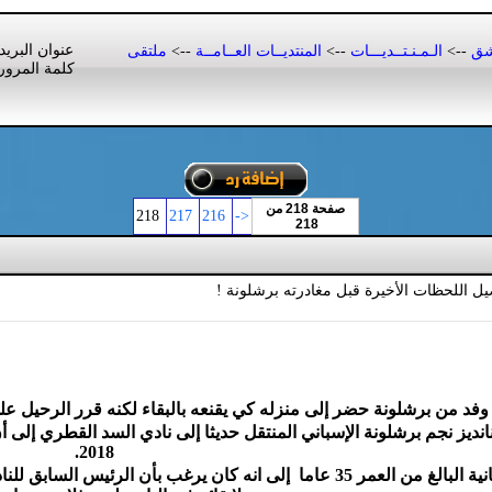
عنوان البريد
شق
-->
الـمـنـتــديـــات
-->
المنتديــات العــامــة
-->
ملتقى
كلمة المرور
صفحة 218 من
218
217
216
<-
218
اللحظات الأخيرة قبل مغادرته برشلونة !
وفد من برشلونة حضر إلى منزله كي يقنعه بالبقاء لكنه قرر الرحيل 
ز نجم برشلونة الإسباني المنتقل حديثا إلى نادي السد القطري إلى أن إ
2018.
واكد الاسطورة الاسبانية البالغ من العمر 35 عاما إلى انه كان ير