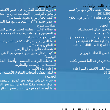
ل حالية.. وإعلانات
مواضيع مميزة..
تحان الفصل الأول نهائي/قسم
دورة الملكية الفكرية في عصر الاقتصا
والتحول الرقمي .. المحامية د. رباب المع
غاز السارين Sarin gas ( الأعراض, العلاج
كيف تختار دورة تجويد للمبتدئين؟
عضو جديد!؟؟؟؟... للتعامل مع هذا المن
الجهاد
عمله.... شرح
ات فـي حـال اسـتـخـدام
نصائح لاختيار معلمة إنجليزي تجي للبي
كـيـمـاويـة
التسويق والمبيعات وخدمة العملاء - مر
لية التربية ... بجامعة دمشق
للتدريب والاستشارات
يك اية مشكلة تقنية نحن
ما الذي يميز شركات كشف التسربات ال
بالخدمة ان شالله (( العدد الثالث 2012-
القانون و الامتثال
همسات على جدران الزمن ...............
 من الاتحاد الأوروبي
كيف تختار خبير سيو حقيقي بعيدًا عن ا
الوهمية؟
د في درجة الماجستير بكلية
خدمات الترجمة المعتمدة وأفضل الحل
المستندات الرسمية والتجارية
د كلية الاقتصاد ليتم اعادة
إعادة بناء الأطلال
لماذا يفضّل أصحاب الفنادق الأنظمة ال
..
الحديثة؟
شرح خدمات موقع وفر كوبون بالتفصي
مواد صعبة؟ هكذا يساعدك التدريس ال
ما أهمية الموقع في تحديد سعر العقار؟