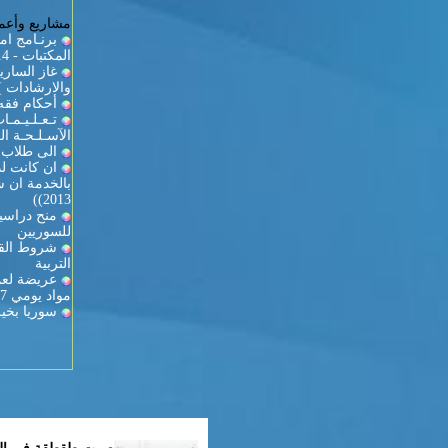
مشاريع وأعما
برنـامج ام
المكتبات - 2013/2014
والارشادات )
أحكام فقه 
تـعـلـيـمـ
الآسـلـحـة الـ
الى طلاب ك
ان كانت لد
2013))
منح دراسية
للسوريين
شروط القي
التربية
عريضة لعمي
مواد يومي 27-28
سوريا بخير