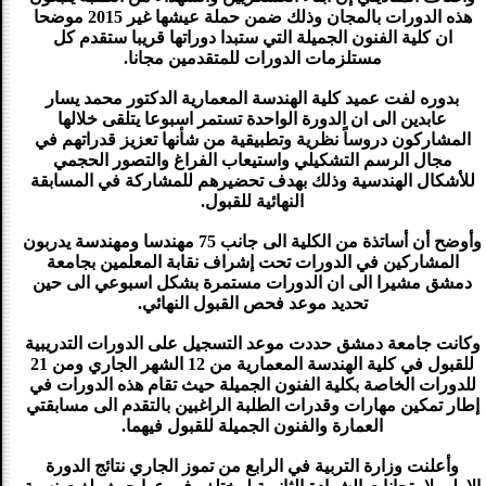
هذه الدورات بالمجان وذلك ضمن حملة عيشها غير 2015 موضحا
ان كلية الفنون الجميلة التي ستبدا دوراتها قريبا ستقدم كل
مستلزمات الدورات للمتقدمين مجانا.
بدوره لفت عميد كلية الهندسة المعمارية الدكتور محمد يسار
عابدين الى ان الدورة الواحدة تستمر اسبوعا يتلقى خلالها
المشاركون دروساً نظرية وتطبيقية من شأنها تعزيز قدراتهم في
مجال الرسم التشكيلي واستيعاب الفراغ والتصور الحجمي
للأشكال الهندسية وذلك بهدف تحضيرهم للمشاركة في المسابقة
النهائية للقبول.
وأوضح أن أساتذة من الكلية الى جانب 75 مهندسا ومهندسة يدربون
المشاركين في الدورات تحت إشراف نقابة المعلمين بجامعة
دمشق مشيرا الى ان الدورات مستمرة بشكل اسبوعي الى حين
تحديد موعد فحص القبول النهائي.
وكانت جامعة دمشق حددت موعد التسجيل على الدورات التدريبية
للقبول في كلية الهندسة المعمارية من 12 الشهر الجاري ومن 21
للدورات الخاصة بكلية الفنون الجميلة حيث تقام هذه الدورات في
إطار تمكين مهارات وقدرات الطلبة الراغبين بالتقدم الى مسابقتي
العمارة والفنون الجميلة للقبول فيهما.
وأعلنت وزارة التربية في الرابع من تموز الجاري نتائج الدورة