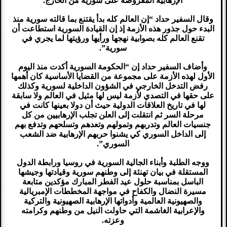
الإرهابية المفروضة على سورية من الخارج.
وقال السفير حداد “إن العالم كله بدأ يقتنع بما قالته سورية منذ
البدء حول جذور هذه الأزمة إذ إن القيادة السورية استطاعت أن
تقنع العالم كله بصوابية نهجها ورأيها ورؤيتها لما يجري في
سورية”.
وأضاف السفير حداد إن “الحكومة السورية أكدت منذ اليوم
الأول لهذه الأزمة على مجموعة من القضايا الأساسية كان أهمها
رفض التدخل الخارجي في الشؤون الداخلية لسورية وكذلك
على حقها في التصدي لأزمة ليس لها مثيل في العالم ولا سابقة
لها في تاريخ العلاقات الدولية حيث أن دولا بعينها كانت في
مرحلة السر ثم انتقلت إلى العلن تجلب الإرهابيين من كل
جنسيات العالم وتدربهم وتمولهم وتعدهم وتسلحهم وتدفع بهم
إلى الداخل السوري كي يشنوا حربهم الإرهابية ضد الشعب
السوري”.
ووجه الطلبة وأبناء الجالية السورية في روسيا ورابطة الدول
المستقلة في بيان تهنئة إلى وطنهم سورية وقيادتها وجيشها
الباسل بمناسبة حلول عيد الفطر المبارك مؤكدين متابعة
مسيرة النضال والكفاح في مواجهة المخططات الإمبريالية
والصهيونية العالمية وأدواتها الإرهابية الصهيونية والتركية
والإعرابية الغاشمة التي حاولت النيل من وطنهم وكرامته
وعزته.