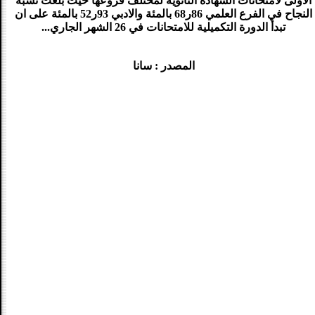
الاولى لامتحانات الشهادة الثانوية لمختلف فروعها حيث بلغت نسبة
النجاح في الفرع العلمي 86ر68 بالمئة والادبي 93ر52 بالمئة على ان
تبدأ الدورة التكميلية للامتحانات في 26 الشهر الجاري...
المصدر : سانا