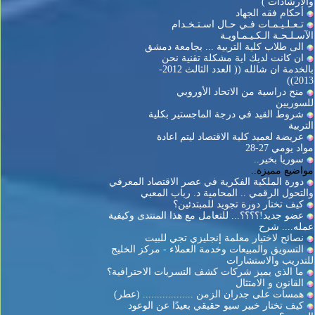
والارشادات )
أحكام فقه الجهاد
تـعـلـيـمـات فـي حـال اسـتـخـدام
الآسـلـحـة الـكـيـمـاويـة
الى طلاب كلية التربية ... بجامعة دمشق
ان كانت لديك اية مشكلة تقنية نحن
بالخدمة ان شالله (( العدد الثالث 2012-
2013))
منح دراسية من الاتحاد الأوروبي
للسوريين
شروط القيد في درجة الماجستير بكلية
التربية
عريضة لعميد كلية الاقتصاد ليتم اعادة
مواد يومي 27-28
سوريا بخير..
مواضيع مميزة..
دورة الملكية الفكرية في عصر الاقتصاد المعرفي
والتحول الرقمي .. المحامية د. رباب المعبي
كيف تختار دورة تجويد للمبتدئين؟
عضو جديد!؟؟؟؟... للتعامل مع هذا المنتدى وكيفية
عمله.... شرح
نصائح لاختيار معلمة إنجليزي تجي للبيت
التسويق والمبيعات وخدمة العملاء - مركز الخليج
للتدريب والاستشارات
ما الذي يميز شركات كشف التسربات الاحترافية؟
القانون و الامتثال
همسات على جدران الزمن .................. (عطر)
كيف تختار خبير سيو حقيقي بعيدًا عن الوعود