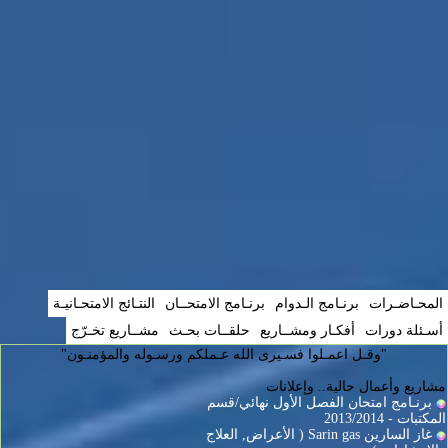
المحـاضـرات
برنـامج الـدوام
برنـامج الامتحــان
النتـائج الامتحـانيـة
أسـئلة دورات
أفكـار ومشــاريع
حلقــات بحـث
مشــاريع تخـرّج
"وقـل اعمـلوا فسـيرى الله عـملكم ورسـوله والمؤمنـون"
مشاريع وأعمال حالية.. وإعلانات
برنـامج امتحان الفصل الأول نهائي/قسم
المكتبات - 2013/2014
غاز السارين Sarin gas ( الأعراض, العلاج