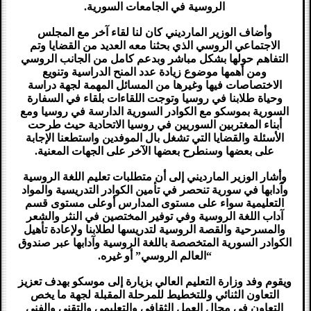
الروسية في الجامعات السورية.
وأضاف الوزير المارديني كان لنا لقاء آخر مع المجلس
الاجتماعي الروسي الذي بحثنا معه العديد من القضايا وتم
التفاهم حولها بشكل مباشر وبدعم كامل من الجانب الروسي
ومن أهمها موضوع زيادة عدد المنح الدراسية وتنويع
الاختصاصات فيها وغيرها من المسائل المهمة لجهة دراسة
وحياة طلابنا في روسيا وتوجت اللقاءات بلقاء في السفارة
السورية بموسكو مع الكوادر السورية الدارسة في روسيا ومع
أبناء المغتربين السوريين في روسيا الاتحادية حيث طرحت
الأسئلة والقضايا التي تشغل بال الموفدين واستطعنا الإجابة
على بعضها وسنطرح بعضها الآخر على الجهات المعنية.
وأشار الوزير المارديني إلى أن متطلبات تعليم اللغة الروسية
وآدابها في سورية تنحصر في تأمين الكوادر التدريسية والمواد
التعليمية سواء على مستوى المدارس أوعلى مستوى قسم
آداب اللغة الروسية وفي توفير المختصين في النثر والشعر
والمسرحية والقصة الروسية لتدريسها لطلابنا ولإعادة تأهيل
الكوادر السورية المتخصصة باللغة الروسية وآدابها عبر صندوق
“العالم الروسي” أو غيره.
ويقوم وفد وزارة التعليم العالي بزيارة إلى موسكو بهدف تعزيز
التعاون الثنائي وللتخطيط للمرحلة المقبلة لجهة ما يخص
التعاون في مجال العمل الثقافي والتعليمي والتقني والفني