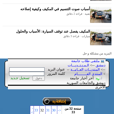
أسباب صوت التنسيم في المكيف وكيفية إصلاحه
تقنية · قراءة 2 دقائق
المكيف يفصل عند توقف السيارة: الأسباب والحلول
سيارات · قراءة 3 دقائق
المزيد من مشكلة و حل
ملتقى طلاب جامعة
دمشق
-->
الـمـنـتــديـــات
عنوان البريد :
-->
المنتديــات العــامــة
--
كلمة المرور :
>
المنتدى العـــــــــام
تسجيل جـديد
آخر أخبار جامعة
دمشق والجامعات السورية
الأُخرى
-
صفحة 32 من
33
32
31
30
<-
>
33