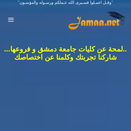
"وقـل اعمـلوا فسـيرى الله عـملكم ورسـوله والمؤمنـون"
..لمحة عن كليات جامعة دمشق و فروعها...
شاركنا تجربتك وكلمنا عن اختصاصك