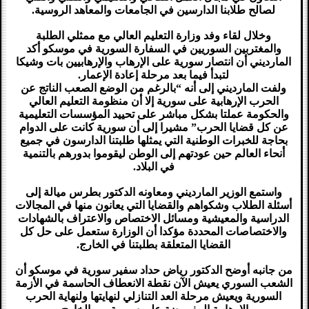
لصالح طلابنا الدارسين في الجامعات والمعاهد الروسية.
وخلال لقاء وفد وزارة التعليم العالي مع ممثلي الطلبة
والمغتربين السوريين في السفارة السورية في موسكو أكد
المارديني أن انتصار سورية على الإرهاب والإرهابيين بات وشيكا
لتبدأ فيما بعد مرحلة إعادة الإعمار.
ولفت المارديني إلى أنه “بالرغم من الوضع الصعب الناتج عن
الحرب الإرهابية على سورية إلا أن منظومة التعليم العالي
والحكومة عملتا بشكل مباشر على تحييد المؤسسات التعليمية
عن كل قضايا الحرب” مشيرا إلى أن سورية كانت على الدوام
بحاجة للخبرات الوطنية التي يمثلها طلبتنا الدارسون في جميع
أنحاء العالم حين عودتهم إلى الوطن ليقوموا بدورهم بالتنمية
في البلاد.
واستمع الوزير المارديني ومعاونه الدكتور بطرس ميالة إلى
أسئلة الطلاب وشكواهم والقضايا التي يعانون منها في المجالات
الدراسية والمعيشية ومسائل الاختصاص والاعتراف بالشهادات
والاختصاصات المحددة مؤكدا أن الوزارة ستعمل على حل كل
القضايا المتعلقة بطلبتنا في الخارج.
من جانبه أوضح الدكتور رياض حداد سفير سورية في موسكو أن
الشعب السوري يعيش الآن نقطة الانعطاف الحاسمة في الأزمة
السورية ويعيش مرحلة العد التنازلي لنهايتها ولنهاية الحرب