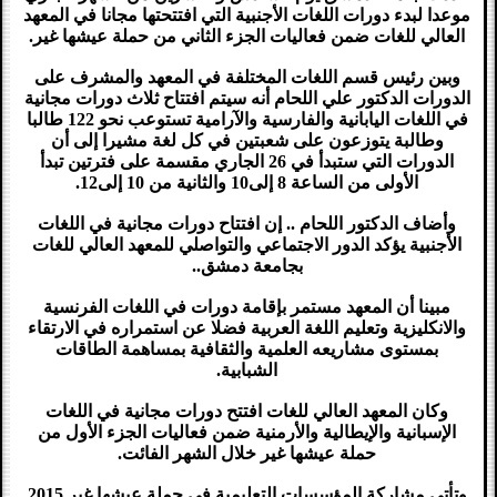
موعدا لبدء دورات اللغات الأجنبية التي افتتحتها مجانا في المعهد
العالي للغات ضمن فعاليات الجزء الثاني من حملة عيشها غير.
وبين رئيس قسم اللغات المختلفة في المعهد والمشرف على
الدورات الدكتور علي اللحام أنه سيتم افتتاح ثلاث دورات مجانية
في اللغات اليابانية والفارسية والآرامية تستوعب نحو 122 طالبا
وطالبة يتوزعون على شعبتين في كل لغة مشيرا إلى أن
الدورات التي ستبدأ في 26 الجاري مقسمة على فترتين تبدأ
الأولى من الساعة 8 إلى10 والثانية من 10 إلى12.
وأضاف الدكتور اللحام .. إن افتتاح دورات مجانية في اللغات
الأجنبية يؤكد الدور الاجتماعي والتواصلي للمعهد العالي للغات
بجامعة دمشق..
مبينا أن المعهد مستمر بإقامة دورات في اللغات الفرنسية
والانكليزية وتعليم اللغة العربية فضلا عن استمراره في الارتقاء
بمستوى مشاريعه العلمية والثقافية بمساهمة الطاقات
الشبابية.
وكان المعهد العالي للغات افتتح دورات مجانية في اللغات
الإسبانية والإيطالية والأرمنية ضمن فعاليات الجزء الأول من
حملة عيشها غير خلال الشهر الفائت.
وتأتي مشاركة المؤسسات التعليمية في حملة عيشها غير 2015