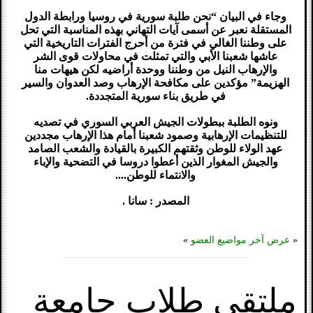
وجاء في البيان “نحن طلبة سورية في روسيا ورابطة الدول
المستقلة نعبر عن أسمى آيات التهاني بهذه المناسبة التي تحل
على وطننا الغالي في فترة من أحرج الفترات التاريخية التي
عاشها شعبنا الأبي والتي تمثلت في محاولات قوى الشر
والإرهاب النيل من وطننا ووحدة أراضيه لكن هيهات منا
الهزيمة” مؤكدين على مكافحة الإرهاب وصد العدوان والسير
في طريق بناء سورية المتجددة.
ونوه الطلبة ببطولات الجيش العربي السوري في تصديه
للتنظيمات الإرهابية وصمود شعبنا أمام هذا الإرهاب مجددين
عهد الولاء للوطن وثقتهم الكبيرة بالقيادة والشعب الصامد
والجيش المغوار الذين أعطوا دروسا في التضحية والإباء
والانتماء للوطن....
المصدر : سانا .
«
عرض آخر مواضيع العضو
»
ملتقى طلاب جامعة