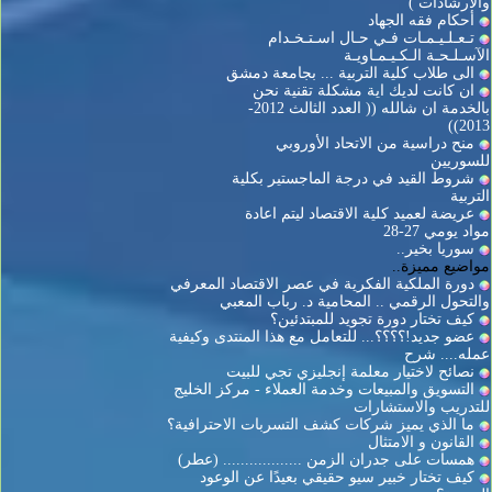
والارشادات )
أحكام فقه الجهاد
تـعـلـيـمـات فـي حـال اسـتـخـدام
الآسـلـحـة الـكـيـمـاويـة
الى طلاب كلية التربية ... بجامعة دمشق
ان كانت لديك اية مشكلة تقنية نحن
بالخدمة ان شالله (( العدد الثالث 2012-
2013))
منح دراسية من الاتحاد الأوروبي
للسوريين
شروط القيد في درجة الماجستير بكلية
التربية
عريضة لعميد كلية الاقتصاد ليتم اعادة
مواد يومي 27-28
سوريا بخير..
مواضيع مميزة..
دورة الملكية الفكرية في عصر الاقتصاد المعرفي
والتحول الرقمي .. المحامية د. رباب المعبي
كيف تختار دورة تجويد للمبتدئين؟
عضو جديد!؟؟؟؟... للتعامل مع هذا المنتدى وكيفية
عمله.... شرح
نصائح لاختيار معلمة إنجليزي تجي للبيت
التسويق والمبيعات وخدمة العملاء - مركز الخليج
للتدريب والاستشارات
ما الذي يميز شركات كشف التسربات الاحترافية؟
القانون و الامتثال
همسات على جدران الزمن .................. (عطر)
كيف تختار خبير سيو حقيقي بعيدًا عن الوعود