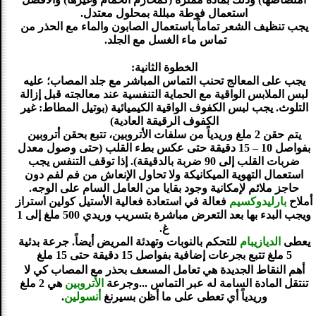
استعمال فوطة مبللة بمحلول معتدل.
يجب تنظيف الشعر تماماً باستعمال الصابون والماء مع الحذر من
تماس ماء الغسل مع الجلد.
الخطوة الثانية:
يجب على المعالج تحنب التماس المباشر مع جلد المصاب؛ عليه
لبس الملابس الواقية مع الحماية التنفسية عند معالجته قبل إزالة
التلوث. يجب لبس الكفوف الواقية الكيميائية (بوتيل المطاط: غير
الكفوف الرقيقة العادية)
يتم حقن 2 ملغ وريدياً من سلفات الأتروبين، تتبع بحقن أتروبين
بفواصل 10 – 15 دقيقة حتى عكس بطء القلب (حتى وصول معدل
ضربات القلب إلى 90 ضربة بالدقيقة). إذا توقف التنفس يجب
استعمال التهوية الميكانيكة ولا تحاول الإنعاش من فم لفم دون
حاجز ملائم لإمكانية وجود بقايا من العامل السام على الوجه.
أملاح
بارليدوكسيم
فعالة في استعادة فعالية الأستيل كولين استراز
ويجب البدء بها بعد التعرض مباشرة بتسريب وريدي 500 ملغ إلى 1
غ.
يعطى
الديازيبام
للتحكم بالنوبات وتهدئة المريض أيضاً. جرعة بدئية
5 ملغ تتبع بجرعات إضافية بفواصل 15 دقيقة حتى 15 ملغ
أهم النقاط الجديدة هي تعامل المسعف بحذر مع المصاب كي لا
تنتقل المادة السامة له عبر التماس ...وجرعة
الأتروبين
هي 2 ملغ
وريدياً أي تعطى على ما أظن بسيرنغ
أنسولين
.