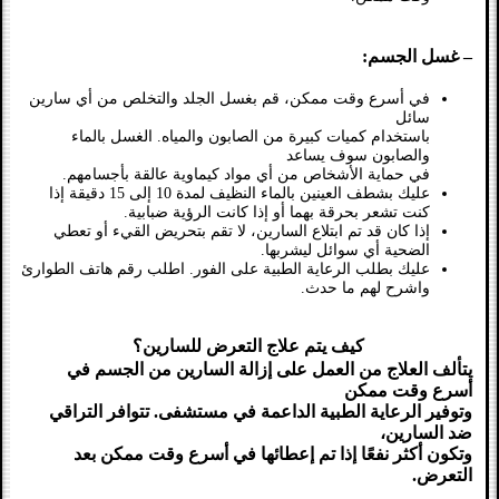
– غسل الجسم:
في أسرع وقت ممكن، قم بغسل الجلد والتخلص من أي سارين
سائل
باستخدام كميات كبيرة من الصابون والمياه. الغسل بالماء
والصابون سوف يساعد
في حماية الأشخاص من أي مواد كيماوية عالقة بأجسامهم.
عليك بشطف العينين بالماء النظيف لمدة 10 إلى 15 دقيقة إذا
كنت تشعر بحرقة بهما أو إذا كانت الرؤية ضبابية.
إذا كان قد تم ابتلاع السارين، لا تقم بتحريض القيء أو تعطي
الضحية أي سوائل ليشربها.
عليك بطلب الرعاية الطبية على الفور. اطلب رقم هاتف الطوارئ
واشرح لهم ما حدث.
كيف يتم علاج التعرض للسارين؟
يتألف العلاج من العمل على إزالة السارين من الجسم في
أسرع وقت ممكن
وتوفير الرعاية الطبية الداعمة في مستشفى. تتوافر التراقي
ضد السارين،
وتكون أكثر نفعًا إذا تم إعطائها في أسرع وقت ممكن بعد
التعرض.