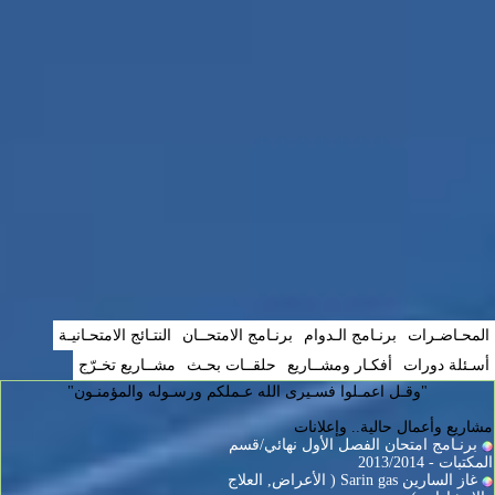
المحـاضـرات
برنـامج الـدوام
برنـامج الامتحــان
النتـائج الامتحـانيـة
أسـئلة دورات
أفكـار ومشــاريع
حلقــات بحـث
مشــاريع تخـرّج
"وقـل اعمـلوا فسـيرى الله عـملكم ورسـوله والمؤمنـون"
مشاريع وأعمال حالية.. وإعلانات
برنـامج امتحان الفصل الأول نهائي/قسم
المكتبات - 2013/2014
غاز السارين Sarin gas ( الأعراض, العلاج