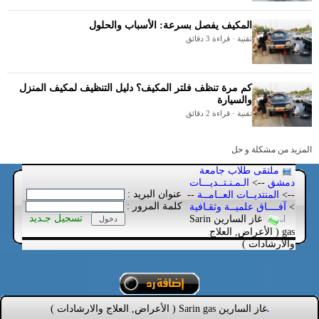
المكيف يفصل بسرعة: الأسباب والحلول
تقنية · قراءة 3 دقائق
كم مرة تنظف فلتر المكيف؟ دليل التنظيف لمكيف المنزل
والسيارة
تقنية · قراءة 2 دقائق
المزيد من مشكلة و حل
ملتقى طلاب جامعة
دمشق
-->
الـمـنـتــديـــات
عنوان البريد :
-->
المنتديــات العــامــة
--
كلمة المرور :
>
آفــــاق علميــة وثقـافية
تسجيل جـديد
غاز السارين Sarin
gas ( الأعراض, العلاج
والارشادات )
غاز السارين Sarin gas ( الأعراض, العلاج والارشادات )
.