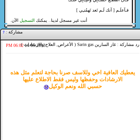
فـآعلَـم [ آنك لَـم تَعد تَهمُنـِي ]
أنت غير مسجل لدينا.. يمكنك
التسجيل
الآن.
مشاركة :
7
رد مشاركة : غاز السارين Sarin gas ( الأعراض, العلاج والارشادات )
06:02 PM
14-05-2013
يعطيك العافية اخي وللاسف صرنا بحاجة لتعلم مثل هذه
الارشادات وحفظها وليس فقط الاطلاع عليها
حسبي الله ونعم الوكيل