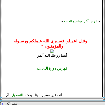
«
عرض آخر مواضيع العضو
»
" وقـل اعمـلوا فسـيرى الله عـملكم ورسـوله
والمؤمنـون "
أينما زرعك الله أثمر
فهرس دورة الـ php
أنت غير مسجل لدينا.. يمكنك
التسجيل
الآن.
مشاركة :
5