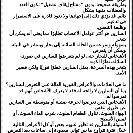
بطريقة صحيحة. بدون "مفتاح إيقاف تشغيل" تكون الغدد
والعضلات منبهة بشكل
دائم. قد يؤدي ذلك إلى إجهادها ولا تعود قادرة على الاستمرار
في تدعيم
وظيفة التنفس.
السارين هو أكثر عوامل الأعصاب تطايرًا مما يعني أنه يمكن أن
يتبخر
بسهولة وسرعة من الحالة السائلة إلى بخار وينتشر في البيئة،
ويمكن أن يتعرض
الأشخاص للبخار حتى لو لم يتعرضوا للسارين في صورته
السائلة. نظرًا لكونه
يتبخر بهذه السرعة، يمثل السارين خطرًا فوريًا ولكن قصير
الأمد.
ما هي العلامات والأعراض الفورية الدالة على التعرض للسارين؟
بما أن السارين لا رائحة له فقد لا يعرف الأشخاص أنهم قد
تعرضوا له.
الأشخاص الذين تعرضوا لجرعة ضئيلة أو متوسطة من السارين
عن طريق تنفس
الهواء الملوث، تناول الطعام الملوث، شرب الماء الملوث، أو
لمس الأسطح
الملوثة بالسارين قد تظهر عليهم بعض أو كل الأعراض التالية
خلال
فترة تتراوح ما بين ثواني معدودة إلى ساعات
بعد التعرض: