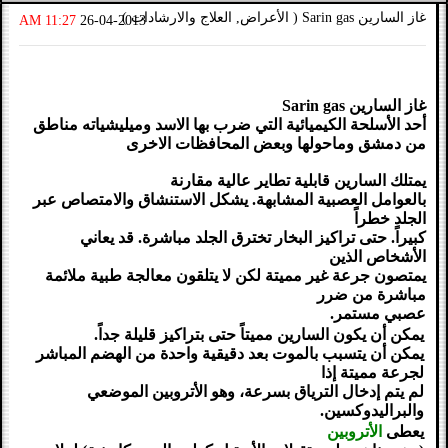
غاز السارين Sarin gas ( الأعراض, العلاج والارشادات )
11:27 AM
26-04-2013
غاز السارين Sarin gas
أحد الأسلحة الكيميائية التي ضرب بها الاسد وميليشياته مناطق
من دمشق وماحولها وبعض المحافظات الاخرى
يمتلك السارين قابلية تطاير عالية مقارنة
بالعوامل العصبية المشابهة. يشكل الاستنشاق والامتصاص عبر
الجلد خطراً
كبيراً. حتى تراكيز البخار تخترق الجلد مباشرة. قد يعاني
الأشخاص الذين
يمتصون جرعة غير مميتة لكن لا يتلقون معالجة طبية ملائمة
مباشرة من ضرر
عصبي مستمر.
يمكن أن يكون السارين مميتاً حتى بتراكيز قليلة جداً.
يمكن أن يتسبب بالموت بعد دقيقية واحدة من الهضم المباشر
لجرعة مميتة إذا
لم يتم إدخال الترياق بسرعة، وهو الأتروبين الموضعي
والبراليدوكسين.
يعطى
الأتروبين