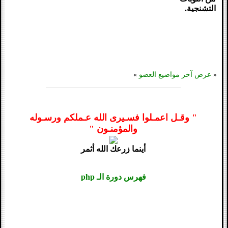
التشنجية.
«
عرض آخر مواضيع العضو
»
" وقـل اعمـلوا فسـيرى الله عـملكم ورسـوله
والمؤمنـون "
أينما زرعك الله أثمر
فهرس دورة الـ php