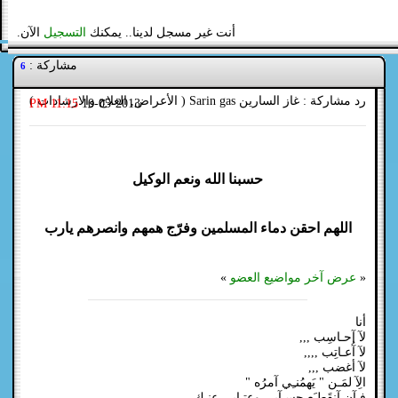
أنت غير مسجل لدينا.. يمكنك
التسجيل
الآن.
مشاركة :
6
رد مشاركة : غاز السارين Sarin gas ( الأعراض, العلاج والارشادات )
11:15 PM
10-05-2013
حسبنا الله ونعم الوكيل
اللهم احقن دماء المسلمين وفرّج همهم وانصرهم يارب
«
عرض آخر مواضيع العضو
»
أنا
لآ آحـاسِب ,,,
لآ آُعـاتِب ,,,,
لآ أغضب ,,,
الِآ لمَـن " يَهمُنـِي آمرُه "
فـآن آنقَطـَع حسـآبِي وعتِـابِي عنـك