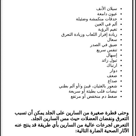
سيلان الأنف
عيون دامعة
حدقات منكمشة وضئيلة
ألم في العين
تغيم الرؤية
زيادة إفراز اللعاب وزيادة التعرق
سعال
ضيق في الصدر
تنفس سريع
إسهال
تبول زائد
ارتباك
دوار
ضعف
صداع
شعور بالغثيان، قيئ و/أو ألم بطني
نبضات قلب بطيئة أو سريعة
ضغط دم منخفض أو مرتفع
وحتى قطرة صغيرة من السارين على الجلد يمكن أن تسبب
التعرق ونفضان العضلات حيث مس السارين الجلد.
التعرض لجرعات عالية من السارين بأي طريقة قد ينتج عنه
الآثار الصحية الضارة التالية: