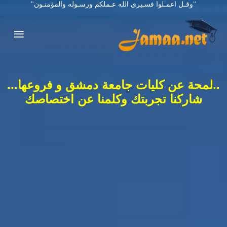
"وقـل اعمـلوا فسـيرى الله عـملكم ورسـوله والمؤمنـون"
..لمحة عن كليات جامعة دمشق و فروعها...
شاركنا تجربتك وكلمنا عن اختصاصك