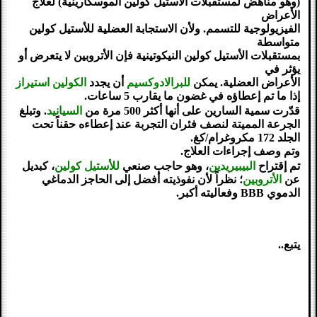
(وهو مناهض لمستقبلات الأستيل كولين الموسكارينية) لعلاج
الأعراض
الفيزيولوجية للتسمم. ولأن الاستجابة العضلية للأستيل كولين
متواسطة
بمستقبلات الأستيل كولين النيكوتينية فإن الأتروبين لا يتعرض أو
يؤثر في
الأعراض العضلية. يمكن
للبرالادوكسيم
أن يجدد
الكولين استيراز
إذا ما تم إعطاؤه في غضون ما يقارب 5 ساعات.
قدّرت سمية السارين على أنها أكثر 500 مرة من
السيانيد
. وتبلغ
الجرعة المميتة لنصف فئران التجربة عند إعطاءه حقناً تحت
الجلد 172 مكروغرام/كغ.
وتم وصف إجراءات العلاج.
تم إقتراح
البيبيريدين
، وهو حاجب صنعي
للأستيل كولين
، كبديل
عن
الأتروبين
؛ نظراً لأن نفوذيته أفضل إلى الحاجز الدماغي
الدموي BBB وفعاليته أكبر.
يتبع..