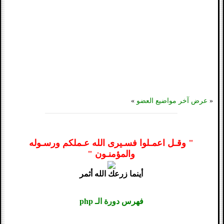
«
عرض آخر مواضيع العضو
»
" وقـل اعمـلوا فسـيرى الله عـملكم ورسـوله
والمؤمنـون "
أينما زرعك الله أثمر
فهرس دورة الـ php