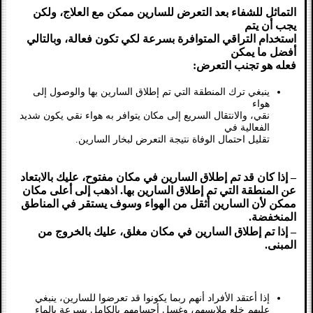
التماثل للشفاء بعد التعرض للسارين ممكن مع العلاج، ولكن
يجب أن يتم
استخدام التراقي المتوافرة بسرعة لكي تكون فعالة، وبالتالي
أفضل ما يمكن
فعله هو تجنب التعرض:
ينبغي ترك المنطقة التي تم إطلاق السارين بها والوصول إلى
هواء
نقي، والانتقال السريع إلى مكان يتوافر به هواء نقي يكون شديد
الفعالية في
تقليل احتمال الوفاة نتيجة التعرض لبخار السارين.
– إذا كان قد تم إطلاق السارين في مكان مفتوح، عليك
بالابتعاد
عن المنطقة
التي تم إطلاق السارين بها. اذهب إلى أعلى مكان
ممكن لأن السارين أثقل من الهواء وسوف يستقر في المناطق
المنخفضة.
– إذا تم إطلاق السارين في مكان مغلق، عليك
بالخروج من
المبنى
.
إذا أعتقد الأفراد أنهم ربما يكونوا قد تعرضوا للسارين، ينبغي
عليهم خلع ملابسهم، وغسل أجسامهم بالكامل بسرعة بالماء