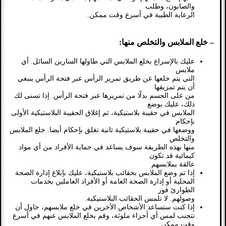
والصابون، وطلب
الرعاية الطبية في أسرع وقت ممكن.
– خلع الملابس والتخلص منها:
عليك بالإسراع بخلع الملابس التي طاولها السارين السائل. أي
ملابس
التي يتم خلعها عن طريق تمرير الرأس عبر فتحة الرأس ينبغي
أن يتم تمزيقها
من على الجسم بدلًا من تمريرها عبر فتحة الرأس. إذا تسنى لك
ذلك، عليك بوضع
الملابس في حقيبة بلاستيكية، ثم إغلاق الحقيبة البلاستيكية الأولى
بإحكام
ووضعها في حقيبة بلاستيكية ثانية تغلق بإحكام أيضا. خلع الملابس
والتخلص
منها بهذه الطريقة سوف يساعد في حماية الأفراد من أي مواد
كيمائية قد تكون
عالقة بملابسهم
إذا تم وضع الملابس بحقائب بلاستيكية، عليك بإبلاغ إدارة الصحة
المحلية أو إدارة الصحة العامة أو الأفراد العاملين بخدمات
الطوارئ فور
وصولهم. لا تلمس الحقائب البلاستيكية.
إذا كنت ستساعد الأشخاص الآخرين في خلع ملابسهم، حاول أن
تتجنب لمس أي أجزاء ملوثة، وقم بخلع الملابس عنهم في أسرع
وقت ممكن.