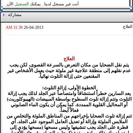
أنت غير مسجل لدينا.. يمكنك
التسجيل
الآن.
مشاركة :
3
العلاج
11:30 AM
26-04-2013
العلاج
يتم نقل الضحايا من مكان التعرض بالسرعة القصوى، لكن يجب
عدم نقلهم إلى منطقة علاجية غير ملوثة حيث يعمل الأشخاص غير
المقنعين حتى إزالة التلوث نهائياً.
الخطوة الأولى، إزالة التلوث:
يعد السارين خطراً استنشاقاً وامتصاصاً عبر الجلد لذلك يجب إزالة
التلوث وتتم إزالة تلوث السطوح بواسطة المبيضات (الهيبوكلوريت)
أو المحاليل القلوية الممددة. كما يمكن أن يكون الماء الصابوني
فعالاً أيضاً.
تتم إزالة تلوث الضحايا بإخراجهم من المناطق الملوثة والتخلص من
الملابس الملوثة وإزالة أو تعديل العامل الموجود على الجلد. أي
قطرة على الجلد يجب تنشيفها وليس مسحها (مسحها يؤدي إلى
امتصاصها) وذلك بمادة ممتزة (كمحارم الحمام وغيرها) والأفضل