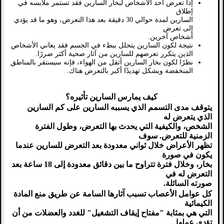
إذا تعرض أحد الأشخاص لبخار السارين فقد تستمر ملابسه في
إطلاق
السارين لمدة حوالي 30 دقيقة بعد هذا التعرض، وهو ما قد يؤدي
إلى تعرض
أشخاص آخرين.
نتيجة لكون السارين يتحلل ببطء في الجسم فقد يعاني الأشخاص
الذين يتكرر تعرضهم للسارين من آثار صحية أكثر ضررًا.
نظرًا لكون بخار السارين أثقل من الهواء، فإنه سيستقر بالمناطق
المنخفضة ويشكل تهديدًا أكبر بالتعرض هناك.
كيف يمارس السارين تأثيره؟
يتوقف مدى التسمم الذي يسببه السارين على كم السارين
الذي يتعرض له
الشخص، والكيفية التي يحدث بها التعرض، وطول الفترة
الزمنية للتعرض. سوف
تظهر الأعراض خلال ثواني معدودة بعد التعرض للسارين عندما
يكون في صورة
بخار، وخلال فترة تتراوح ما بين دقائق معدودة إلى 18 ساعة بعد
التعرض له في
صورته السائلة.
كل عوامل الأعصاب تسبب آثارها السامة عن طريق منع المادة
الكيمائية
التي هي بمثابة "مفتاح إيقاف التشغيل" للغدد والعضلات من أن
تؤدي عملها