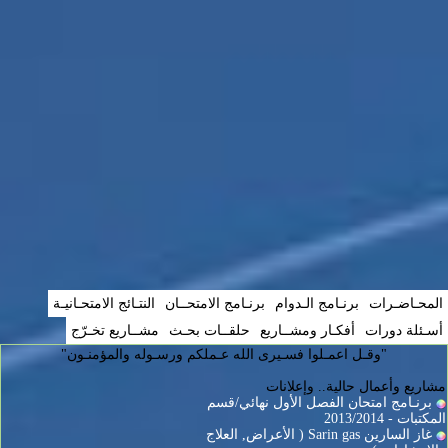
المحـاضـرات
برنـامج الـدوام
برنـامج الامتحــان
النتـائج الامتحـانيـة
أسـئلة دورات
أفكـار ومشــاريع
حلقــات بحـث
مشــاريع تخـرّج
"وقـل اعمـلوا فسـيرى الله عـملكم ورسـوله والمؤمنـون"
مشاريع وأعمال حالية.. وإعلانات
برنـامج امتحان الفصل الأول نهائي/قسم
المكتبات - 2013/2014
غاز السارين Sarin gas ( الأعراض, العلاج