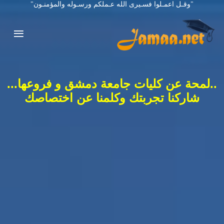
"وقـل اعمـلوا فسـيرى الله عـملكم ورسـوله والمؤمنـون"
..لمحة عن كليات جامعة دمشق و فروعها...
شاركنا تجربتك وكلمنا عن اختصاصك