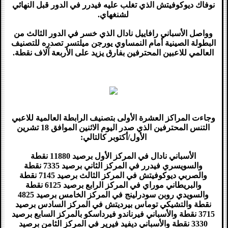
نوفاك ديوكوفيتش الذي تغلب عليه فيدرر في الدور قبل النهائي
لشنغهاي.
وواصل الأسباني رافاييل نادال الذي خسر في الدور الثالث من
البطولة الصينية أمام النمساوي يورجن ميلتسر تصدره للتصنيف
العالمي للاعبين المحترفين بفارق يزيد على الأربعة آلاف نقطة.
وجاءت المراكز العشرة الأولى بتصنيف الرابطة العالمية للاعبي
التنس المحترفين الذي صدر اليوم الاثنين الموافق 18 تشرين
الأول/أكتوبر كالتالي:
الأسباني نادال في المركز الأول برصيد 11880 نقطة
والسويسري فيدرر في المركز الثاني برصيد 7335 نقطة
والصربي ديوكوفيتش في المركز الثالث برصيد 7145 نقطة
والبريطاني موراي في المركز الرابع برصيد 6125 نقطة
والسويدي روبن سودرلينج في المركز الخامس برصيد 4825
نقطة والتشيكي توماس بيرديتش في المركز السادس برصيد
3715 نقطة والأسباني فيرناندو فيرداسكو بالمركز السابع برصيد
3330 نقطة والأسباني ديفيد فيرير في المركز الثامن برصيد