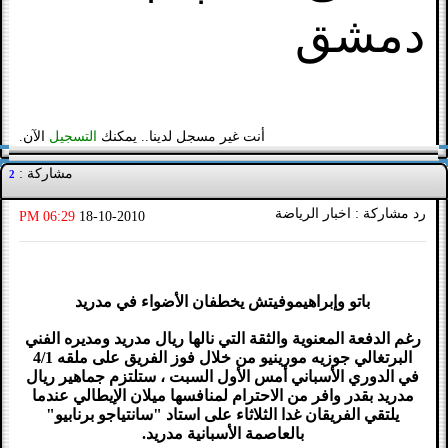
دمشق
أنت غير مسجل لدينا.. يمكنك
التسجيل
الآن.
مشاركة :
2
رد مشاركة : اخبار الرياضة
06:29 PM
18-10-2010
باتو وإبراهيموفيتش يخطفان الأضواء في مدريد
رغم الدفعة المعنوية والثقة التي نالها ريال مدريد ومديره الفني
البرتغالي جوزيه مورينيو من خلال فوز الفريق على ملقه 4/1
في الدوري الأسباني أمس الأول السبت ، ستلتزم جماهير ريال
مدريد بقدر وافر من الاحترام لمنافسها ميلان الإيطالي عندما
يلتقي الفريقان غدا الثلاثاء على استاد "سانتياجو برنابيو"
بالعاصمة الأسبانية مدريد.