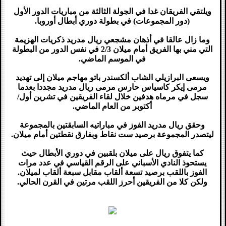
ويلتقي الفريقان غدا في الجولة الثالثة من مباريات الدور الأول
(دور المجموعات) في بطولة دوري أبطال أوروبا.
وما زال عالقا في أذهان مشجعي ريال مدريد ذكريات الهزيمة
التي مني بها الفريق أمام ميلان 2/3 في نفس الدور من البطولة
في الموسم الماضي.
ويسعى البرازيلي الشاب ألكسندر باتو مهاجم ميلان إلى تهديد
مرمى إيكر كاسياس حارس مرمى ريال مدريد مجددا بعدما
سجل في مرماه هدفين خلال لقاء الفريقين في تشرين أول/
أكتوبر من العام الماضي.
وحقق ريال مدريد الفوز في مباراتيه السابقتين بالمجموعة
ليتصدر المجموعة برصيد ست نقاط وبفارق نقطتين أمام ميلان.
كما يتفوق ريال على ميلان بلقبين في دوري الأبطال حيث
يستحوذ النادي الأسباني على الرقم القياسي في عدد مرات
الفوز باللقب برصيد تسعة ألقاب مقابل سبعة ألقاب لميلان.
ولكن كلا من الفريقين أحرز اللقب مرتين في القرن الحالي.