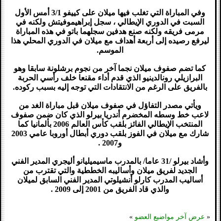
وفي المباراة التي تغلب فيها ميلان على كييفو 3/1 أمس الأول
السبت في الدوري الإيطالي ، سجل إبراهيموفيتش ولكنه في
مرمى فريقه ولكنه صنع هدفين سجلهما باتو في هذه المباراة
ليرفع رصيده إلى أربعة أهداف مع ميلان في الدوري المحلي هذا
الموسم.
كما تضم صفوف ميلان نجما آخر من نجوم برشلونة سابقا وهو
البرازيلي رونالدينيو الذي قدم أداء مقنعا خلف رأسي الحربة
بالفريق على الرغم من الانتقادات التي توجه إليه بسبب ركوده.
ويأتي مصدر التفاؤل في صفوف ميلان قبل مباراة الغد من
لاعب خط وسطه المخضرم أندريا بيرلو الذي كان ضمن صفوف
المنتخب الإيطالي الفائز بلقب كأس العالم 2006 بألمانيا كما
شارك مع ميلان في الفوز بلقب دوري أبطال أوروبا عامي 2003
و2007 .
وأشاد بيرلو /31 عاما/ بالمدرب ماسيميليانو أليجري المدير الفني
الجديد لفريق ميلان وأساليبه الخططية والتي تقترب من
أساليب المدرب كارلو أنشيلوتي المدير الفني السابق لميلان
والذي قاد الفريق من 2001 إلى 2009 .
«
عرض آخر مواضيع العضو
»