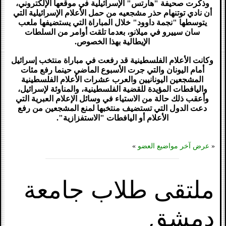
وذكرت صحيفة "هآرتس" الإسرائيلية في موقعها الإلكتروني،
أن نادي توتنهام حذر مشجعيه من حمل الأعلام الإسرائيلية التي
يتوسطها "نجمة داوود" خلال المباراة التي يستضيفها ملعب
سان سييرو في ميلانو، بعدما تلقت أوامر من السلطات
الإيطالية بهذا الخصوص.
وكانت الأعلام الفلسطينية قد رفعت في مباراة منتخب إسرائيل
أمام اليونان والتي جرت الأسبوع الماضي حينما رفع مئات
المشجعين اليونانيين والعرب عشرات الأعلام الفلسطينية
واليافطات المؤيدة للقضية الفلسطينية، والمناوئة لإسرائيل،
وأعقب ذلك حالة من الاستياء في وسائل الإعلام العبرية التي
دعت الدول التي تستضيف منتخبها لمنع المشجعين من رفع
الأعلام أو اليافطات "الاستفزازية".
«
عرض آخر مواضيع العضو
»
ملتقى طلاب جامعة
دمشق