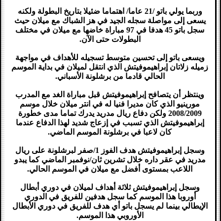
وربما يولي باتو /21 عاما/ اهتماما ضئيلا بتاريخ البطولة ولكنه
يسعى إلى مواصلة سجله الجيد في هز الشباك مع ميلان حيث
سجل باتو 45 هدفا في 97 مباراة خاضها مع ميلان في مختلف
البطولات حتى الآن.
ويسعى باتو إلى تحسين متوسط تسجيله للأهداف في مواجهة
زميله زلاتان إبراهيموفيتش الذي انتقل لميلان في بداية الموسم
الحالي قادما من برشلونة الأسباني.
وينتظر أن يتصافح إبراهيموفيتش قبل مباراة الغد مع المدرب
مورينيو الذي كان مديرا فنيا له في انتر ميلان خلال موسم
2008/2009 ولكن دفاع ريال مدريد يدرك تماما مدى خطورة
إبراهيموفيتش الذي تسبب في إزعاج شديد لهذا الدفاع عندما
كان لاعبا في برشلونة الموسم الماضي.
وسجل إبراهيموفيتش هدف الفوز 1/صفر لبرشلونة على ريال
مدريد في عقر داره خلال تشرين ثان/نوفمبر الماضي كما يبدو
اللاعب بمستوى أفضل مع ميلان في الموسم الحالي.
وسجل إبراهيموفيتش ثلاثة أهداف لميلان في دوري أبطال
أوروبا هذا الموسم كما سجل هدفين للفريق في الدوري
الإيطالي بينما لم يسجل باتو أي هدف للفريق في دوري الأبطال
الأوروبي هذا الموسم.