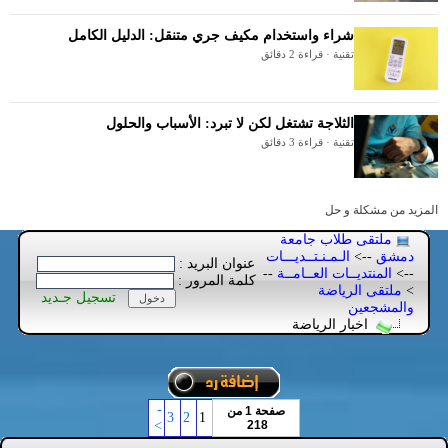
شراء واستخدام مكيف جري متنقل: الدليل الكامل
تقنية · قراءة 2 دقائق
الثلاجة تشتغل لكن لا تبرد: الأسباب والحلول
تقنية · قراءة 3 دقائق
المزيد من مشكلة و حل
ملتقى طلاب جامعة
دمشق
-->
الـمـنـتــديـــات
عنوان البريد :
-->
المنتديــات العــامــة
--
كلمة المرور :
>
ملتقى الرياضة
تسجيل جـديد
والمشجعين
اخبار الرياضة
-
صفحة 1 من
3
2
1
>
218