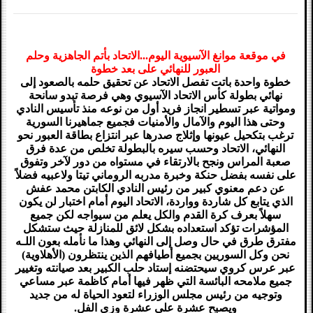
في موقعة موانغ الآسيوية اليوم...الاتحاد بأتم الجاهزية وحلم
العبور للنهائي على بعد خطوة
خطوة واحدة باتت تفصل الاتحاد عن تحقيق حلمه بالصعود إلى
نهائي بطولة كأس الاتحاد الآسيوي وهي فرصة تبدو سانحة
ومواتية عبر تسطير انجاز فريد أول من نوعه منذ تأسيس النادي
وحتى هذا اليوم والآمال والأمنيات فجميع جماهيرنا السورية
ترغب بتكحيل عيونها وإثلاج صدرها عبر انتزاع بطاقة العبور نحو
النهائي، الاتحاد وحسب سيره بالبطولة تخلص من عدة فرق
صعبة المراس ونجح بالارتقاء في مستواه من دور لآخر وتفوق
على نفسه بفضل حنكة وخبرة مدربه الروماني تيتا ولاعبيه فضلاً
عن دعم معنوي كبير من رئيس النادي الكابتن محمد عفش
الذي يتابع كل شاردة وواردة، الاتحاد اليوم أمام اختبار لن يكون
سهلاً بعرف كرة القدم والكل يعلم من سيواجه لكن جميع
المؤشرات تؤكد استعداده بشكل لائق للمنازلة حيث ستشكل
مفترق طرق في حال وصل إلى النهائي وهذا ما نأمله بعون اللـه
نحن وكل السوريين بجميع أطيافهم الذين ينتظرون (الأهلاوية)
عبر عرس كروي سيحتضنه إستاد حلب الكبير بعد صيانته وتغيير
جميع ملامحه البائسة التي ظهر فيها أمام كاظمة عبر مساعي
وتوجيه من رئيس مجلس الوزراء لتعود الحياة له من جديد
ويصبح عشرة على عشرة وزي الفل.