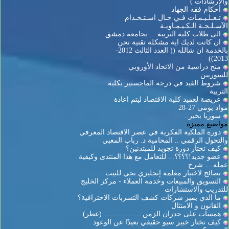
والارشادات )
أحكام فقه الجهاد
تـعـلـيـمـات فـي حـال اسـتـخـدام
الآسـلـحـة الـكـيـمـاويـة
الى طلاب كلية التربية ... بجامعة دمشق
ان كانت لديك اية مشكلة تقنية نحن
بالخدمة ان شالله (( العدد الثالث 2012-
2013))
منح دراسية من الاتحاد الأوروبي
للسوريين
شروط القيد في درجة الماجستير بكلية
التربية
عريضة لعميد كلية الاقتصاد ليتم اعادة
مواد يومي 27-28
سوريا بخير..
مواضيع مميزة..
دورة الملكية الفكرية في عصر الاقتصاد المعرفي
والتحول الرقمي .. المحامية د. رباب المعبي
كيف تختار دورة تجويد للمبتدئين؟
عضو جديد!؟؟؟؟... للتعامل مع هذا المنتدى وكيفية
عمله.... شرح
نصائح لاختيار معلمة إنجليزي تجي للبيت
التسويق والمبيعات وخدمة العملاء - مركز الخليج
للتدريب والاستشارات
ما الذي يميز شركات كشف التسربات الاحترافية؟
القانون و الامتثال
همسات على جدران الزمن .................. (عطر)
كيف تختار خبير سيو حقيقي بعيدًا عن الوعود