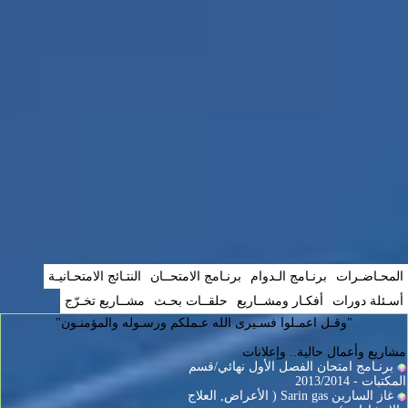
المحـاضـرات
برنـامج الـدوام
برنـامج الامتحــان
النتـائج الامتحـانيـة
أسـئلة دورات
أفكـار ومشــاريع
حلقــات بحـث
مشــاريع تخـرّج
"وقـل اعمـلوا فسـيرى الله عـملكم ورسـوله والمؤمنـون"
مشاريع وأعمال حالية.. وإعلانات
برنـامج امتحان الفصل الأول نهائي/قسم
المكتبات - 2013/2014
غاز السارين Sarin gas ( الأعراض, العلاج