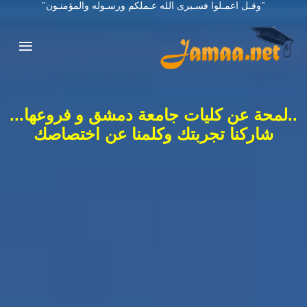
"وقـل اعمـلوا فسـيرى الله عـملكم ورسـوله والمؤمنـون"
..لمحة عن كليات جامعة دمشق و فروعها...
شاركنا تجربتك وكلمنا عن اختصاصك