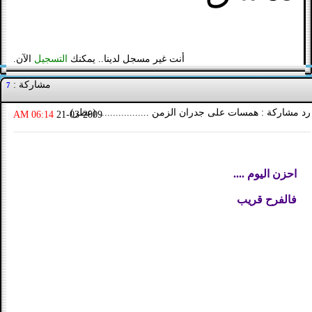
أنت غير مسجل لدينا.. يمكنك
التسجيل
الآن.
مشاركة :
7
رد مشاركة : همسات على جدران الزمن .................. (عطر)
06:14 AM
21-03-2009
احزن اليوم ....
فالفرح قريب