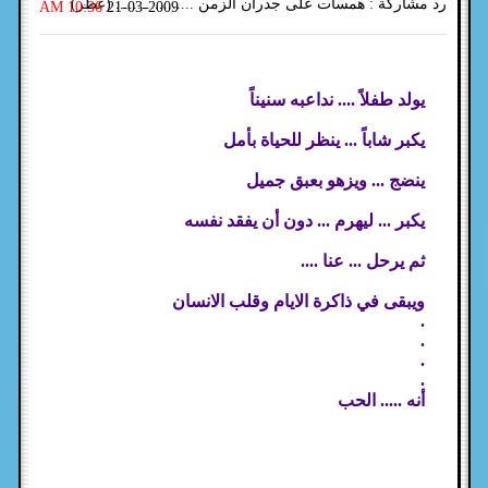
رد مشاركة : همسات على جدران الزمن .................. (عطر)
10:36 AM
21-03-2009
يولد طفلاً .... نداعبه سنيناً
يكبر شاباً ... ينظر للحياة بأمل
ينضج ... ويزهو بعبق جميل
يكبر ... ليهرم ... دون أن يفقد نفسه
ثم يرحل ... عنا ....
ويبقى في ذاكرة الايام وقلب الانسان
.
.
.
.
أنه ..... الحب