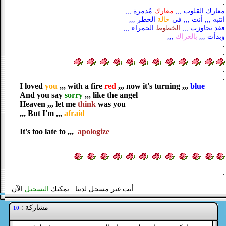
.
معارك القلوب ,,,
معارك
مُدمرة ,,,
انتبه ,,, أنت ,,, في
حالة
الخطر ,,,
فقد تجاوزت ,,,
الخطوط
الحمراء ,,,
وبدأت ,,,
بالعراك
,,,
.
.
.
.
I loved
you
,,, with a fire
red
,,, now it's turning ,,,
blue
And you say
sorry
,,, like the angel
Heaven ,,, let me
think
was you
,,,
But I'm ,,,
afraid
It's too late to ,,,
apologize
.
.
.
.
أنت غير مسجل لدينا.. يمكنك
التسجيل
الآن.
مشاركة :
10