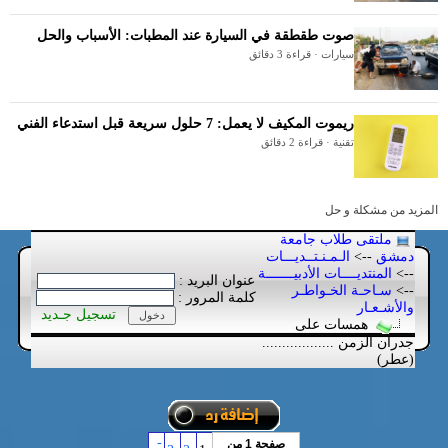
صوت طقطقة في السيارة عند المطبات: الأسباب والحل
سيارات · قراءة 3 دقائق
ريموت المكيف لا يعمل: 7 حلول سريعة قبل استدعاء الفني
تقنية · قراءة 2 دقائق
المزيد من مشكلة و حل
ملتقى طلاب جامعة
دمشق
-->
الـمـنـتــديـــات
-->
المنتديــــات الأدبيـــــــة
عنوان البريد :
-->
سـاحـة الخـواطـر
كلمة المرور :
والأشـعـار
تسجيل جـديد
همسات على
جدران الزمن ..................
(عطر)
-
صفحة 1 من