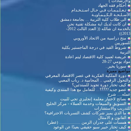
والارشادات )
أحكام فقه الجهاد
تـعـلـيـمـات فـي حـال اسـتـخـدام
الآسـلـحـة الـكـيـمـاويـة
الى طلاب كلية التربية ... بجامعة دمشق
ان كانت لديك اية مشكلة تقنية نحن
بالخدمة ان شالله (( العدد الثالث 2012-
2013))
منح دراسية من الاتحاد الأوروبي
للسوريين
شروط القيد في درجة الماجستير بكلية
التربية
عريضة لعميد كلية الاقتصاد ليتم اعادة
مواد يومي 27-28
سوريا بخير..
مواضيع مميزة..
دورة الملكية الفكرية في عصر الاقتصاد المعرفي
والتحول الرقمي .. المحامية د. رباب المعبي
كيف تختار دورة تجويد للمبتدئين؟
عضو جديد!؟؟؟؟... للتعامل مع هذا المنتدى وكيفية
عمله.... شرح
نصائح لاختيار معلمة إنجليزي تجي للبيت
التسويق والمبيعات وخدمة العملاء - مركز الخليج
للتدريب والاستشارات
ما الذي يميز شركات كشف التسربات الاحترافية؟
القانون و الامتثال
همسات على جدران الزمن .................. (عطر)
كيف تختار خبير سيو حقيقي بعيدًا عن الوعود