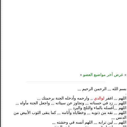
«
عرض آخر مواضيع العضو
»
بسم الله ,,, الرحمن الرحيم ,,,
.
اللهم ,,, اغفر
لوالدي
,, وارحمه وأدخله الجنة برحمتك ,,,
اللهم ,,, زد في حسناته ,,, وتجاوز عن سيئاته ,,, واجعل الجنة مأواه ,,,
اللهم ,,,أغسله بالماء والثلج والبرد ,,,
اللهم ,,, نقه من ذنوبه ,,, وخطاياه وآثامه ,,, كما ينقى الثوب الأبيض من
الدنس ,,,
اللهم ,,, لين ترابه ,,, اللهم آنسه في وحشته ,,,