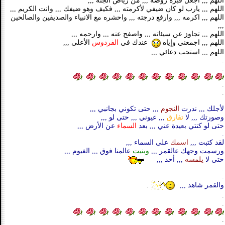
اللهم ,,, اجعل قبره روضة ,,, من رياض الجنة ,,,
اللهم ,,, يارب لو كان ضيفي لأكرمته ,,, فكيف وهو ضيفك ,,, وانت الكريم ,,,
اللهم ,,, اكرمه ,,, وارفع درجته ,,, واحشره مع الانبياء والصديقين والصالحين
,,,
اللهم ,,, تجاوز عن سيئاته ,,, واصفح عنه ,,, وارحمه ,,,
اللهم ,,, اجمعني وإياه
عندك في
الفردوس
الأعلى ,,,
اللهم ,,, استجب دعائي ,,,
.
.
.
.
لأجلك ,,, ندرت
النجوم
,,, حتى تكوني بجانبي ,,,
وصورتك ,,, لا
تفارق
,,, عيوني ,,, حتى لو ,,,
حتى لو كنتي بعيدة عني ,,, بعد
السماء
عن الأرض ,,,
.
لقد كتبت ,,,
اسمك
على السماء ,,,
ورسمت وجهك عالقمر ,,,
وبنيت
عالمنا فوق ,,, الغيوم ,,,
حتى لا
يلمسه
,,, أحد ,,,
.
.
والقمر شاهد ,,,
.
.
.
.