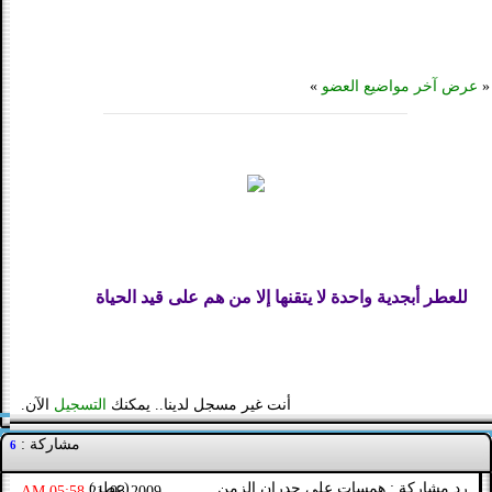
«
عرض آخر مواضيع العضو
»
للعطر أبجدية واحدة لا يتقنها إلا من هم على قيد الحياة
أنت غير مسجل لدينا.. يمكنك
التسجيل
الآن.
مشاركة :
6
رد مشاركة : همسات على جدران الزمن .................. (عطر)
05:58 AM
21-03-2009