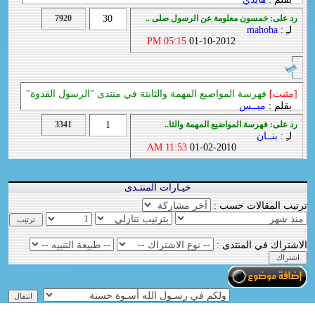
رد على: خمسون معلومة عن الرسول صلى ..
30
7920
لـِ :
mahoha
05:15 PM
01-10-2012
[مثبت]
فهرسة المواضيع المهمة والثابتة في منتدى "الرسول القدوة"
بقلم :
ميــس
رد على: فهرسة المواضيع المهمة والثا..
1
3341
لـِ :
بنــان
11:53 AM
01-02-2010
خيـارات المنتـدى
ترتيب المقالات حسب :
الاشتراك في المنتدى :