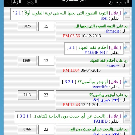
المــوضــوع
الردود
الزيارات
[إعلان]
التوبة النصوح التي يحبها الله هي توبة القلوب أولاً
[
1
2
]
بقلم :
sosi
رد على: التوبة النصوح التي يحبها ال..
15
5825
لـِ :
ahmedit
03:56 PM
10-12-2013
[إعلان]
أحكام فقه الجهاد
[
1
2
]
بقلم :
Y4$$3R N3T
رد على: أحكام فقه الجهاد
13
12604
لـِ :
~soso~
11:04 PM
06-04-2013
[إعلان]
أونؤجر ويأثمون؟؟
[
1
2
3
]
بقلم :
sweetlife
رد على: أونؤجر ويأثمون؟؟
23
7113
لـِ :
|•♥•| جوري |•&
12:43 PM
13-11-2012
[إعلان]
..(البحث عن أي حديث دون الحاجة لكتابته)..
[
1
2
3
]
بقلم :
FAHED
رد على: ..(البحث عن أي حديث دون الح..
22
8766
لـِ :
|•♥•| جوري |•&