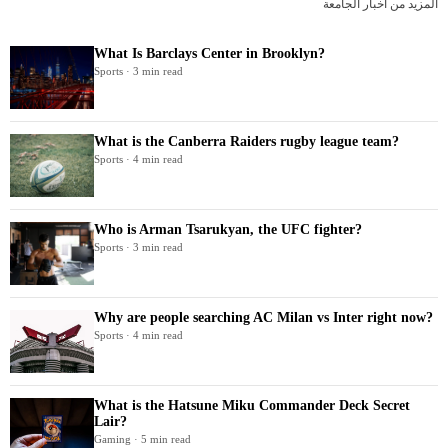
المزيد من أخبار الجامعة
What Is Barclays Center in Brooklyn?
Sports · 3 min read
What is the Canberra Raiders rugby league team?
Sports · 4 min read
Who is Arman Tsarukyan, the UFC fighter?
Sports · 3 min read
Why are people searching AC Milan vs Inter right now?
Sports · 4 min read
What is the Hatsune Miku Commander Deck Secret
Lair?
Gaming · 5 min read