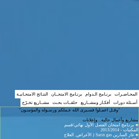
المحـاضـرات
برنـامج الـدوام
برنـامج الامتحــان
النتـائج الامتحـانيـة
أسـئلة دورات
أفكـار ومشــاريع
حلقــات بحـث
مشــاريع تخـرّج
"وقـل اعمـلوا فسـيرى الله عـملكم ورسـوله والمؤمنـون"
مشاريع وأعمال حالية.. وإعلانات
برنـامج امتحان الفصل الأول نهائي/قسم
المكتبات - 2013/2014
غاز السارين Sarin gas ( الأعراض, العلاج