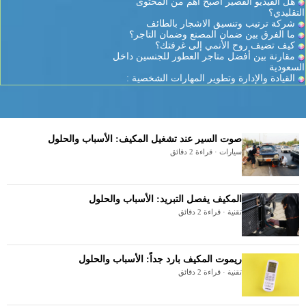
هل الفيديو القصير أصبح أهم من المحتوى
التقليدي؟
شركة ترتيب وتنسيق الاشجار بالطائف
ما الفرق بين ضمان المصنع وضمان التاجر؟
كيف تضيف روح الأنمي إلى غرفتك؟
مقارنة بين أفضل متاجر العطور للجنسين داخل
السعودية
القيادة والإدارة وتطوير المهارات الشخصية :
صوت السير عند تشغيل المكيف: الأسباب والحلول
سيارات · قراءة 2 دقائق
المكيف يفصل التبريد: الأسباب والحلول
تقنية · قراءة 2 دقائق
ريموت المكيف بارد جداً: الأسباب والحلول
تقنية · قراءة 2 دقائق