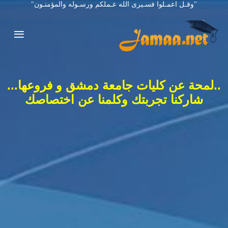
"وقـل اعمـلوا فسـيرى الله عـملكم ورسـوله والمؤمنـون"
..لمحة عن كليات جامعة دمشق و فروعها...
شاركنا تجربتك وكلمنا عن اختصاصك