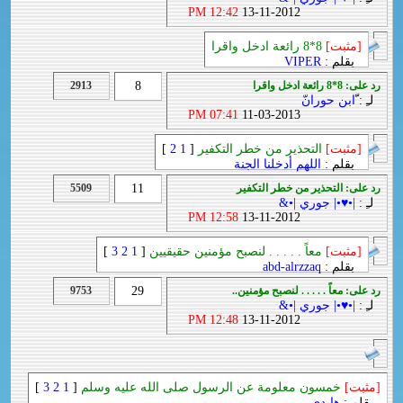
12:42 PM
13-11-2012
[مثبت]
8*8 رائعة ادخل واقرا
بقلم :
VIPER
رد على: 8*8 رائعة ادخل واقرا
8
2913
لـِ :
ّابن حورانّ
07:41 PM
11-03-2013
[مثبت]
التحذير من خطر التكفير
[
1
2
]
بقلم :
اللهم أدخلنا الجنة
رد على: التحذير من خطر التكفير
11
5509
لـِ :
|•♥•| جوري |•&
12:58 PM
13-11-2012
[مثبت]
معاً . . . . . لنصبح مؤمنين حقيقيين
[
1
2
3
]
بقلم :
abd-alrzzaq
رد على: معاً . . . . . لنصبح مؤمنين..
29
9753
لـِ :
|•♥•| جوري |•&
12:48 PM
13-11-2012
[مثبت]
خمسون معلومة عن الرسول صلى الله عليه وسلم
[
1
2
3
]
بقلم :
هايدي