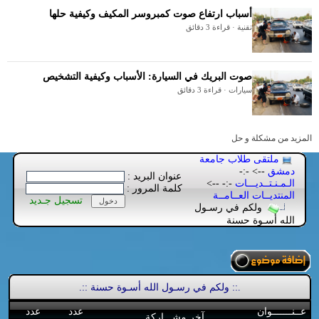
أسباب ارتفاع صوت كمبروسر المكيف وكيفية حلها
تقنية · قراءة 3 دقائق
صوت البريك في السيارة: الأسباب وكيفية التشخيص
سيارات · قراءة 3 دقائق
المزيد من مشكلة و حل
ملتقى طلاب جامعة
دمشق
--> -:-
عنوان البريد :
الـمـنـتــديـــات
-:- -->
كلمة المرور :
المنتديــات العــامــة
تسجيل جـديد
ولكم في رسـول
الله أسـوة حسنة
.:: ولكم في رسـول الله أسـوة حسنة ::.
عــنـــــــوان
عدد
عدد
آخر مشـــاركة