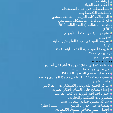
والارشادات )
أحكام فقه الجهاد
تـعـلـيـمـات فـي حـال اسـتـخـدام
الآسـلـحـة الـكـيـمـاويـة
الى طلاب كلية التربية ... بجامعة دمشق
ان كانت لديك اية مشكلة تقنية نحن
بالخدمة ان شالله (( العدد الثالث 2012-
2013))
منح دراسية من الاتحاد الأوروبي
للسوريين
شروط القيد في درجة الماجستير بكلية
التربية
عريضة لعميد كلية الاقتصاد ليتم اعادة
مواد يومي 27-28
سوريا بخير..
مواضيع مميزة..
برنامج "طمّني قلبك" دورة 9 أيام لكل أم لديها
طفل يعاني من فرط النشاط
دورة إدارة نظم الجودة ISO 9001
عضو جديد!؟؟؟؟... للتعامل مع هذا المنتدى وكيفية
عمله.... شرح
مركز الخليج للتدريب والاستشارات - إيفرلانس
إنشاء مسابح فلل بالدمام بأفكار عصرية
حلول احترافية لتوريد وتركيب القرميد
للمشروعات السكنية والتجارية.
شركة تنسيق حدائق بمحايل عسير
همسات على جدران الزمن .................. (عطر)
أفضل استراتيجيات التسوق الاقتصادي