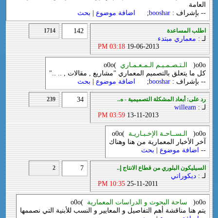
العامة
-- بإشراف :
booshar
;
اضافة موضوع
|
بحث
اطلب المساعدة
142
1714
لـ :
معماري مبتدء
03:18 PM
19-06-2013
o0o(
الـتـصـمـيـم الـمـعـمـاري
)o0o
كل ما يتعلق بالتصميم المعماري "مشاريع , مقالات , .. .."
-- بإشراف :
booshar
;
اضافة موضوع
|
بحث
رد على: أبعاد المشكلة التصميمية - ه..
34
239
لـ :
willeam
03:59 PM
13-11-2013
o0o(
الـســاحـة الإخـبـاريـة
)o0o
آخر الأخبار المعمارية من هنا وهناك
--
اضافة موضوع
|
بحث
السيليكون البلوري من قطاع الانتاج إ..
7
2
لـ :
ديكوراتي
10:35 PM
25-11-2011
o0o(
ساحة البحوث و الدراسات المعمارية
)o0o
يتم هنا مناقشة أهم التفاصيل و المعايير و النسب للأبنية التي نصممها