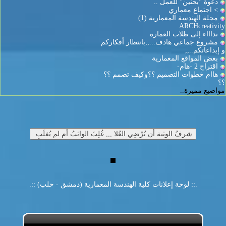
دعوة "بحنين" للعمل ..
> اجتماع معماري
مجلة الهندسة المعمارية (1)
ARCHcreativity
نداااء إلى طلاب العمارة
مشروع جماعي هادف...,,بانتظار أفكاركم
و إبداعاتكم..,,
بعض المواقع المعمارية
اقتراح 2 -هام-
هاام خطوات التصميم ؟؟وكيف تصمم ؟؟
؟؟
مواضيع مميزة..
.:: لوحة إعلانات كلية الهندسة المعمارية (دمشق - حلب) ::.
مواضيع ن