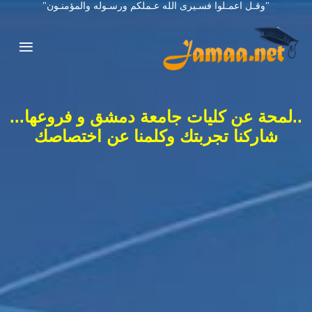
"وقـل اعمـلوا فسـيرى الله عـملكم ورسـوله والمؤمنـون"
..لمحة عن كليات جامعة دمشق و فروعها...
شاركنا تجربتك وكلمنا عن اختصاصك