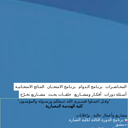
المحـاضـرات
برنـامج الـدوام
برنـامج الامتحــان
النتـائج الامتحـانيـة
أسـئلة دورات
أفكـار ومشــاريع
حلقــات بحـث
مشــاريع تخـرّج
"وقـل اعمـلوا فسـيرى الله عـملكم ورسـوله والمؤمنـون"
كلية الهندسة المعمارية
مشاريع وأعمال حالية.. وإعلانات
برنامج الدورة الثالثة لكلية العمارة
-دمشق