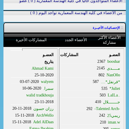
:: الأعضاء المتواجدون حالياًُ في كلية الهندسة المعمارية ( 0 ) عضو
:: من الأعضاء في كلية الهندسة المعمارية تواجد اليوم ( 0 )
::
الإحصـائيـات الأخيــرة
الأعضاء الأكثر
الأعضاء الجدد
المشاركات الأخيرة
مشاركة
العضـو
المشاركات
العضـو
2367
booshar
بتاريخ
2145
مـــــدى
Ahmad Kami
25-10-2020
802
NanO0o
03-07-2020
walyem
587
*قرنفل*....
10-06-2020
Juliet*
535
سمرا.
walid tradkhouja
503
..LaILa
23-11-2018
410
جــــــــلال
20-11-2018
-Talented Arch-
292
رزان حسون
15-11-2018
ArchWello
242
ريمي25
15-11-2018
Adel AlDaas
210
iman.w
Fatma Ibrahim
205
venus