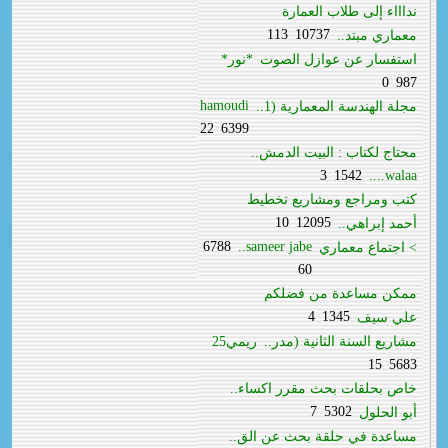
نداااء إلى طلاب العمارة
113
10737
معماري مبتد..
استفسار عن عوازل الصوت
*نور*
0
987
hamoudi
مجلة الهندسة المعمارية (1..
22
6399
محتاج لكتاب : البيت الدمش..
3
1542
walaa....
كتب ومراجع ومشاريع تخطيط
10
12095
أحمد إبراهي..
6788
sameer jabe..
> اجتماع معماري
60
ممكن مساعدة من فضلكم
4
1345
علي سيف
مشاريع السنة الثانية (مدر..
ريمي25
15
5683
خاص بحلقات بحث مقرر اكساء..
7
5302
أبو الحلول
مساعدة في حلقة بحث عن الق..