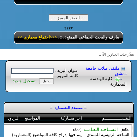
؟؟؟؟
بادل المعارف والبحث الجماعي الممتع: .::.
<<<اجتماع معماري >>>
.::.
تعذّر جلب العناوين الآن.
ملتقى طلاب جامعة
عنوان البريد :
دمشق
كلمة المرور :
كلية الهندسة
تسجيل جـديد
المعمارية
::.
.::
مـنــتـدى الــعــمــارة
الـقســــــــــــــم
آخر مشاركة
المواضيع
الـردود
o0o(
الـســاحـة الـعـامــة
)o0o
الساحة الرئيسية للمنتدى .. يتم فيها إدراج كافة المواضيع (المعمارية)