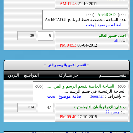
11:48 AM
21-10-2011
o0o(
ArchiCAD
)o0o
هذه الساحة مخصصة فقط لبرنامج الـArchiCAD
--
اضافة موضوع
|
بحث
اجمل جسور العالم
5
39
لـ :
alii
04:53 PM
05-04-2012
::.
.::
القسم الخاص بالـرسم و الفن
الـقســــــــــــــم
آخر مشاركة
المواضيع
الـردود
o0o(
الساحة الخاصة بقسم الرسم و الفن.......
)o0o
الساحة الرئيسية في قسم الرسم .....
-- بإشراف :
booshar
;
اضافة موضوع
|
بحث
رد على: الإخراج بألوان الفلوماستر 2
47
614
لـ :
ميس 22
09:40 PM
27-10-2015