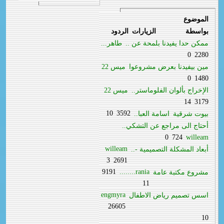
الموضوع
بواسطة
الزيارات
الردود
ممكن حدا يفيدنا بلمحة عن ..
طاهر...
0
2280
مين بيفيدنا بعرض مشروعوا
ميس 22
0
1480
الإخراج بألوان الفلوماستر..
ميس 22
14
3179
10
3592
بيوت شرقية
اسامة العبا..
أحتاج الى مراجع عن التشكي..
0
724
willeam
willeam
أبعاد المشكلة التصميمية -..
3
2691
9191
rania........
مشروع مكتبة عامة
11
engmyra
اسس تصميم رياض الاطفال
26605
10