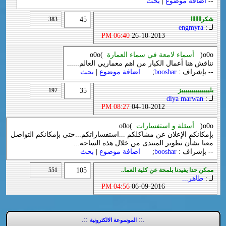
--
اضافة موضوع
|
بحث
شكرااااااا
45
383
لـ :
engmyra
06:40 PM
26-10-2013
o0o(
أسماء لامعة في سماء العمارة
)o0o
نناقش هنا أعمال الكبار من اهم معماريي العالم......
-- بإشراف :
booshar
;
اضافة موضوع
|
بحث
بلييييييييييييييز
35
197
لـ :
diya marwan
08:27 PM
04-10-2012
o0o(
أسئلة و استفسارات
)o0o
بإمكانكم الإعلان عن مشاكلكم ...استفساراتكم...حتى بإمكانكم التواصل
معنا بشأن تطوير المنتدى من خلال هذه الساحة...
-- بإشراف :
booshar
;
اضافة موضوع
|
بحث
ممكن حدا يفيدنا بلمحة عن كلية العما..
105
551
لـ :
طاهر...
04:56 PM
06-09-2016
::.
.::
الموسوعة الالكترونية