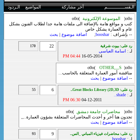
الـقســــــــــــــم
آخر مشاركة
المواضيع
الـردود
o0o(
الموسوعة الإلكترونية
)o0o
كتب و مواقع هامة بالإضافة الى ملفات هامة جدا لطلاب الفنون بشكل
عام و العمارة يشكل خاص
-- بإشراف :
booshar
;
اضافة موضوع
|
بحث
رد على: بيوت شرقية
22
170
لـ :
اسامة العباسى
04:44 PM
16-05-2014
o0o(
OTHER,,,,S
)o0o
مناقشة أمور العمارة المتعلقة بالحاسب...
--
اضافة موضوع
|
بحث
رد على: Great Blocks Library (2D,3D..
6
55
لـ :
shade..
06:30 PM
04-12-2011
o0o(
محاضرات جامعة دمشق
)o0o
تجدون هنا آخر و أحدث المحاضرات المتعلقة بشؤون العمارة..,,
--
اضافة موضوع
|
بحث
رد على: محاضرات فيزياء المباني _الس..
9
93
لـ :
booshar