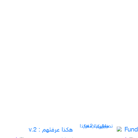
Fun
هکذا عرفتهم : v.2