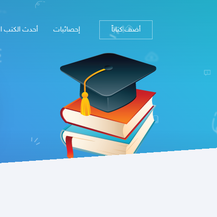
أضف كتاباً
إحصائيات
أحدث الكتب ا