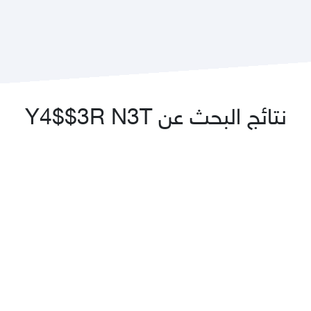
نتائج البحث عن Y4$$3R N3T