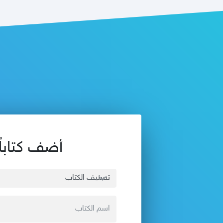
أضف كتاباً