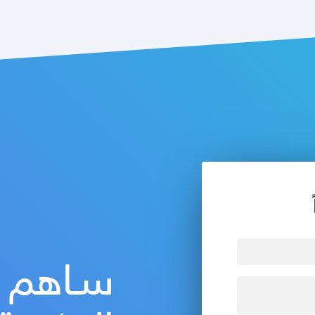
سـاهم ف