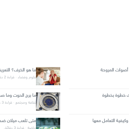
 أصوات المروحة
ما هو الخرف؟ التعر
علوم وفضاء · قراءة 2 دقائق
ك خطوة بخطوة
ما برج الحوت وما صف
ثقافة ومجتمع · قراءة 3 دقائق
كيفية التعامل معها
متى تلعب ميلان ضد ا
رياضة · قراءة 3 دقائق