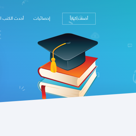
أضف كتاباً
إحصائيات
أحدث الكتب ا