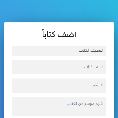
أضف كتاباً