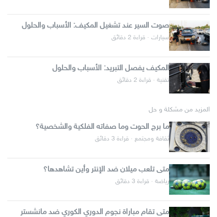
صوت السير عند تشغيل المكيف: الأسباب والحلول
سيارات · قراءة 2 دقائق
المكيف يفصل التبريد: الأسباب والحلول
تقنية · قراءة 2 دقائق
المزيد من مشكلة و حل
ما برج الحوت وما صفاته الفلكية والشخصية؟
ثقافة ومجتمع · قراءة 3 دقائق
متى تلعب ميلان ضد الإنتر وأين تشاهدها؟
رياضة · قراءة 3 دقائق
متى تقام مباراة نجوم الدوري الكوري ضد مانشستر