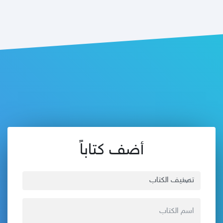
أضف كتاباً