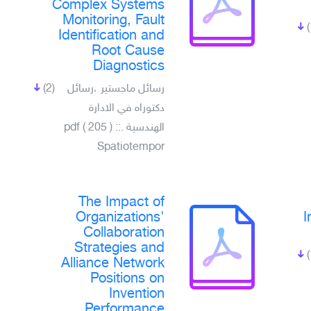
Complex Systems
Monitoring, Fault
Identification and
Root Cause
Diagnostics
(2)
رسائل ماجستير ،رسائل
دكتوراه في الادارة
الهندسية .pdf ( 205 ) ::
Spatiotempor
The Impact of
Organizations'
I
Collaboration
Strategies and
Alliance Network
Positions on
Invention
Performance