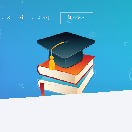
أضف كتاباً
إحصائيات
أحدث الكتب ا