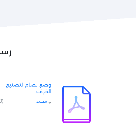
رسائ
وصع نضام لتصنيع
الخزف
(0)
محمد
لـِ: