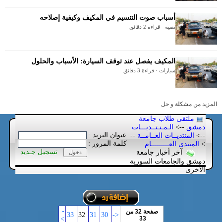
أسباب صوت التنسيم في المكيف وكيفية إصلاحه
تقنية · قراءة 2 دقائق
المكيف يفصل عند توقف السيارة: الأسباب والحلول
سيارات · قراءة 3 دقائق
المزيد من مشكلة و حل
ملتقى طلاب جامعة
دمشق
-->
الـمـنـتــديـــات
عنوان البريد :
-->
المنتديــات العــامــة
--
كلمة المرور :
>
المنتدى العـــــــــام
تسجيل جـديد
آخر أخبار جامعة
دمشق والجامعات السورية
الأُخرى
-
صفحة 32 من
33
32
31
30
<-
>
33