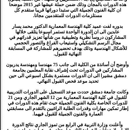
هذه الدورات بالمجان وذلك ضمن حملة عيشها غير 2015 موضحا
ان كلية الفنون الجميلة التي ستبدا دوراتها قريبا ستقدم كل
مستلزمات الدورات للمتقدمين مجانا.
بدوره لفت عميد كلية الهندسة المعمارية الدكتور محمد يسار
عابدين الى ان الدورة الواحدة تستمر اسبوعا يتلقى خلالها
المشاركون دروساً نظرية وتطبيقية من شأنها تعزيز قدراتهم في
مجال الرسم التشكيلي واستيعاب الفراغ والتصور الحجمي
للأشكال الهندسية وذلك بهدف تحضيرهم للمشاركة في المسابقة
النهائية للقبول.
وأوضح أن أساتذة من الكلية الى جانب 75 مهندسا ومهندسة يدربون
المشاركين في الدورات تحت إشراف نقابة المعلمين بجامعة
دمشق مشيرا الى ان الدورات مستمرة بشكل اسبوعي الى حين
تحديد موعد فحص القبول النهائي.
وكانت جامعة دمشق حددت موعد التسجيل على الدورات التدريبية
للقبول في كلية الهندسة المعمارية من 12 الشهر الجاري ومن 21
للدورات الخاصة بكلية الفنون الجميلة حيث تقام هذه الدورات في
إطار تمكين مهارات وقدرات الطلبة الراغبين بالتقدم الى مسابقتي
العمارة والفنون الجميلة للقبول فيهما.
وأعلنت وزارة التربية في الرابع من تموز الجاري نتائج الدورة