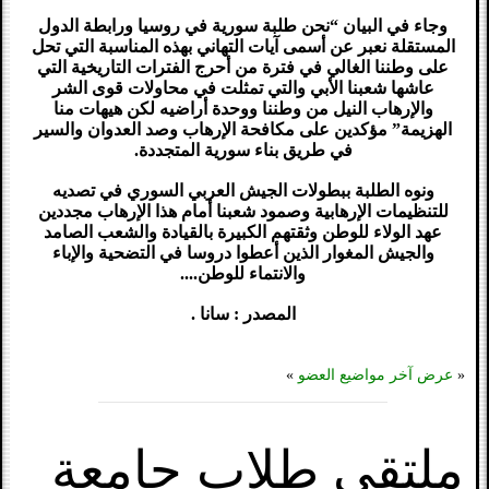
وجاء في البيان “نحن طلبة سورية في روسيا ورابطة الدول
المستقلة نعبر عن أسمى آيات التهاني بهذه المناسبة التي تحل
على وطننا الغالي في فترة من أحرج الفترات التاريخية التي
عاشها شعبنا الأبي والتي تمثلت في محاولات قوى الشر
والإرهاب النيل من وطننا ووحدة أراضيه لكن هيهات منا
الهزيمة” مؤكدين على مكافحة الإرهاب وصد العدوان والسير
في طريق بناء سورية المتجددة.
ونوه الطلبة ببطولات الجيش العربي السوري في تصديه
للتنظيمات الإرهابية وصمود شعبنا أمام هذا الإرهاب مجددين
عهد الولاء للوطن وثقتهم الكبيرة بالقيادة والشعب الصامد
والجيش المغوار الذين أعطوا دروسا في التضحية والإباء
والانتماء للوطن....
المصدر : سانا .
«
عرض آخر مواضيع العضو
»
ملتقى طلاب جامعة