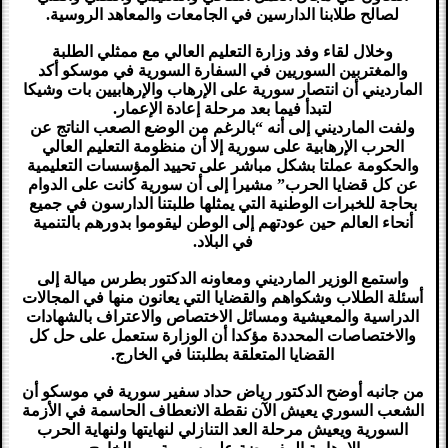
لصالح طلابنا الدارسين في الجامعات والمعاهد الروسية.
وخلال لقاء وفد وزارة التعليم العالي مع ممثلي الطلبة
والمغتربين السوريين في السفارة السورية في موسكو أكد
المارديني أن انتصار سورية على الإرهاب والإرهابيين بات وشيكا
لتبدأ فيما بعد مرحلة إعادة الإعمار.
ولفت المارديني إلى أنه “بالرغم من الوضع الصعب الناتج عن
الحرب الإرهابية على سورية إلا أن منظومة التعليم العالي
والحكومة عملتا بشكل مباشر على تحييد المؤسسات التعليمية
عن كل قضايا الحرب” مشيرا إلى أن سورية كانت على الدوام
بحاجة للخبرات الوطنية التي يمثلها طلبتنا الدارسون في جميع
أنحاء العالم حين عودتهم إلى الوطن ليقوموا بدورهم بالتنمية
في البلاد.
واستمع الوزير المارديني ومعاونه الدكتور بطرس ميالة إلى
أسئلة الطلاب وشكواهم والقضايا التي يعانون منها في المجالات
الدراسية والمعيشية ومسائل الاختصاص والاعتراف بالشهادات
والاختصاصات المحددة مؤكدا أن الوزارة ستعمل على حل كل
القضايا المتعلقة بطلبتنا في الخارج.
من جانبه أوضح الدكتور رياض حداد سفير سورية في موسكو أن
الشعب السوري يعيش الآن نقطة الانعطاف الحاسمة في الأزمة
السورية ويعيش مرحلة العد التنازلي لنهايتها ولنهاية الحرب