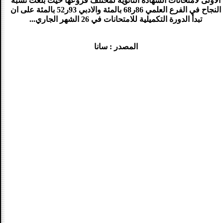
الاولى لامتحانات الشهادة الثانوية لمختلف فروعها حيث بلغت نسبة
النجاح في الفرع العلمي 86ر68 بالمئة والادبي 93ر52 بالمئة على ان
تبدأ الدورة التكميلية للامتحانات في 26 الشهر الجاري...
المصدر : سانا