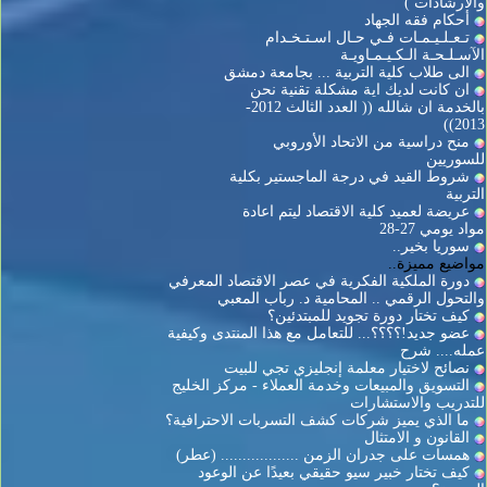
والارشادات )
أحكام فقه الجهاد
تـعـلـيـمـات فـي حـال اسـتـخـدام
الآسـلـحـة الـكـيـمـاويـة
الى طلاب كلية التربية ... بجامعة دمشق
ان كانت لديك اية مشكلة تقنية نحن
بالخدمة ان شالله (( العدد الثالث 2012-
2013))
منح دراسية من الاتحاد الأوروبي
للسوريين
شروط القيد في درجة الماجستير بكلية
التربية
عريضة لعميد كلية الاقتصاد ليتم اعادة
مواد يومي 27-28
سوريا بخير..
مواضيع مميزة..
دورة الملكية الفكرية في عصر الاقتصاد المعرفي
والتحول الرقمي .. المحامية د. رباب المعبي
كيف تختار دورة تجويد للمبتدئين؟
عضو جديد!؟؟؟؟... للتعامل مع هذا المنتدى وكيفية
عمله.... شرح
نصائح لاختيار معلمة إنجليزي تجي للبيت
التسويق والمبيعات وخدمة العملاء - مركز الخليج
للتدريب والاستشارات
ما الذي يميز شركات كشف التسربات الاحترافية؟
القانون و الامتثال
همسات على جدران الزمن .................. (عطر)
كيف تختار خبير سيو حقيقي بعيدًا عن الوعود