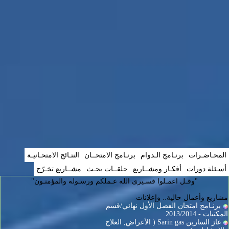
المحـاضـرات
برنـامج الـدوام
برنـامج الامتحــان
النتـائج الامتحـانيـة
أسـئلة دورات
أفكـار ومشــاريع
حلقــات بحـث
مشــاريع تخـرّج
"وقـل اعمـلوا فسـيرى الله عـملكم ورسـوله والمؤمنـون"
مشاريع وأعمال حالية.. وإعلانات
برنـامج امتحان الفصل الأول نهائي/قسم
المكتبات - 2013/2014
غاز السارين Sarin gas ( الأعراض, العلاج