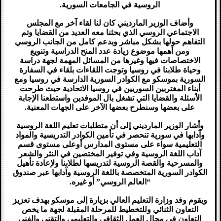
الروسية في الجامعات السورية.
وأضاف الوزير المارديني كان لنا لقاء آخر مع المجلس
الاجتماعي الروسي الذي بحثنا معه العديد من القضايا وتم
التفاهم حولها بشكل مباشر وبدعم كامل من الجانب الروسي
ومن أهمها موضوع زيادة عدد المنح الدراسية وتنويع
الاختصاصات فيها وغيرها من المسائل المهمة لجهة دراسة
وحياة طلابنا في روسيا وتوجت اللقاءات بلقاء في السفارة
السورية بموسكو مع الكوادر السورية الدارسة في روسيا ومع
أبناء المغتربين السوريين في روسيا الاتحادية حيث طرحت
الأسئلة والقضايا التي تشغل بال الموفدين واستطعنا الإجابة
على بعضها وسنطرح بعضها الآخر على الجهات المعنية.
وأشار الوزير المارديني إلى أن متطلبات تعليم اللغة الروسية
وآدابها في سورية تنحصر في تأمين الكوادر التدريسية والمواد
التعليمية سواء على مستوى المدارس أوعلى مستوى قسم
آداب اللغة الروسية وفي توفير المختصين في النثر والشعر
والمسرحية والقصة الروسية لتدريسها لطلابنا ولإعادة تأهيل
الكوادر السورية المتخصصة باللغة الروسية وآدابها عبر صندوق
“العالم الروسي” أو غيره.
ويقوم وفد وزارة التعليم العالي بزيارة إلى موسكو بهدف تعزيز
التعاون الثنائي وللتخطيط للمرحلة المقبلة لجهة ما يخص
التعاون في مجال العمل الثقافي والتعليمي والتقني والفني