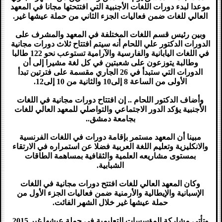
موعدا لبدء دورات اللغات الأجنبية التي افتتحتها مجانا في المعهد
العالي للغات ضمن فعاليات الجزء الثاني من حملة عيشها غير.
وبين رئيس قسم اللغات المختلفة في المعهد والمشرف على
الدورات الدكتور علي اللحام أنه سيتم افتتاح ثلاث دورات مجانية
في اللغات اليابانية والفارسية والآرامية تستوعب نحو 122 طالبا
وطالبة يتوزعون على شعبتين في كل لغة مشيرا إلى أن
الدورات التي ستبدأ في 26 الجاري مقسمة على فترتين تبدأ
الأولى من الساعة 8 إلى10 والثانية من 10 إلى12.
وأضاف الدكتور اللحام .. إن افتتاح دورات مجانية في اللغات
الأجنبية يؤكد الدور الاجتماعي والتواصلي للمعهد العالي للغات
بجامعة دمشق..
مبينا أن المعهد مستمر بإقامة دورات في اللغات الفرنسية
والانكليزية وتعليم اللغة العربية فضلا عن استمراره في الارتقاء
بمستوى مشاريعه العلمية والثقافية بمساهمة الطاقات
الشبابية.
وكان المعهد العالي للغات افتتح دورات مجانية في اللغات
الإسبانية والإيطالية والأرمنية ضمن فعاليات الجزء الأول من
حملة عيشها غير خلال الشهر الفائت.
وتأتي مشاركة المؤسسات التعليمية في حملة عيشها غير 2015