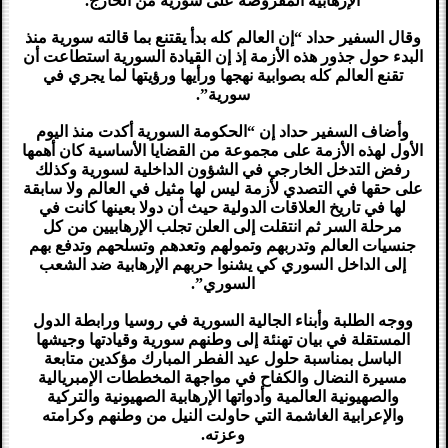
الإرهابية المفروضة على سورية من الخارج.
وقال السفير حداد “إن العالم كله بدأ يقتنع بما قالته سورية منذ
البدء حول جذور هذه الأزمة إذ إن القيادة السورية استطاعت أن
تقنع العالم كله بصوابية نهجها ورأيها ورؤيتها لما يجري في
سورية”.
وأضاف السفير حداد إن “الحكومة السورية أكدت منذ اليوم
الأول لهذه الأزمة على مجموعة من القضايا الأساسية كان أهمها
رفض التدخل الخارجي في الشؤون الداخلية لسورية وكذلك
على حقها في التصدي لأزمة ليس لها مثيل في العالم ولا سابقة
لها في تاريخ العلاقات الدولية حيث أن دولا بعينها كانت في
مرحلة السر ثم انتقلت إلى العلن تجلب الإرهابيين من كل
جنسيات العالم وتدربهم وتمولهم وتعدهم وتسلحهم وتدفع بهم
إلى الداخل السوري كي يشنوا حربهم الإرهابية ضد الشعب
السوري”.
ووجه الطلبة وأبناء الجالية السورية في روسيا ورابطة الدول
المستقلة في بيان تهنئة إلى وطنهم سورية وقيادتها وجيشها
الباسل بمناسبة حلول عيد الفطر المبارك مؤكدين متابعة
مسيرة النضال والكفاح في مواجهة المخططات الإمبريالية
والصهيونية العالمية وأدواتها الإرهابية الصهيونية والتركية
والإعرابية الغاشمة التي حاولت النيل من وطنهم وكرامته
وعزته.