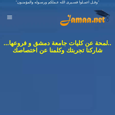
"وقـل اعمـلوا فسـيرى الله عـملكم ورسـوله والمؤمنـون"
..لمحة عن كليات جامعة دمشق و فروعها...
شاركنا تجربتك وكلمنا عن اختصاصك