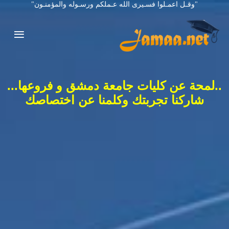
"وقـل اعمـلوا فسـيرى الله عـملكم ورسـوله والمؤمنـون"
..لمحة عن كليات جامعة دمشق و فروعها...
شاركنا تجربتك وكلمنا عن اختصاصك