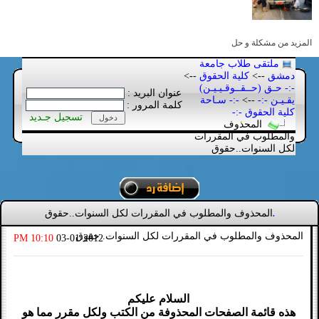
المزيد من مشكلة و حل
ملتقى طلاب جامعة
دمشق
-->
كلية الحقوق
-->
-:- حـق (حــقــوقـيـيـن)
عنوان البريد :
يقـيـن -:-
-->
-:- سـاحة
كلمة المرور :
كلية الحقوق -:-
تسجيل جـديد
المحذوف
والمطلوب في المقررات
لكل السنوات..حقوق
المحذوف والمطلوب في المقررات لكل السنوات..حقوق
.
المحذوف والمطلوب في المقررات لكل السنوات..حقوق
10:10 PM
03-01-2012
السلام عليكم
هذه قائمة الصفحات المحذوفة من الكتب ولكل مقرر مما هو