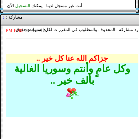
أنت غير مسجل لدينا.. يمكنك
التسجيل
الآن.
مشاركة :
3
رد مشاركة : المحذوف والمطلوب في المقررات لكل السنوات..حقوق
10:05 PM
08-01-2012
جزاكم الله عنا كل خير ..
وكل عامٍ وأنتم وسوريا الغالية
بألف خير ..