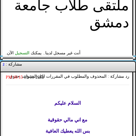
ملتقى طلاب جامعة
دمشق
أنت غير مسجل لدينا.. يمكنك
التسجيل
الآن.
مشاركة :
2
رد مشاركة : المحذوف والمطلوب في المقررات لكل السنوات..حقوق
10:15 PM
03-01-2012
السلام عليكم
مع اني مالي حقوقية
بس الله يعطيك العافية