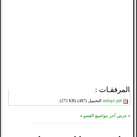
المرفقـات :
mtlop1.pdf
التحميل (
487)
(
273 KB
)
«
عرض آخر مواضيع العضو
»