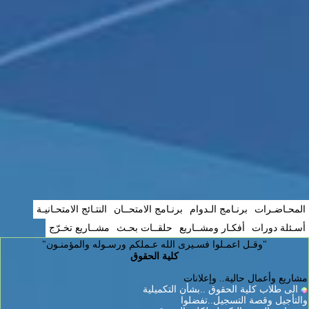
المحـاضـرات
برنـامج الـدوام
برنـامج الامتحــان
النتـائج الامتحـانيـة
أسـئلة دورات
أفكـار ومشــاريع
حلقــات بحـث
مشــاريع تخـرّج
"وقـل اعمـلوا فسـيرى الله عـملكم ورسـوله والمؤمنـون"
كلية الحقوق
مشاريع وأعمال حالية.. وإعلانات
الى طلاب كلية الحقوق ..بشأن التكميلية
والتأجيل وقصة التسجيل..تفضلوا