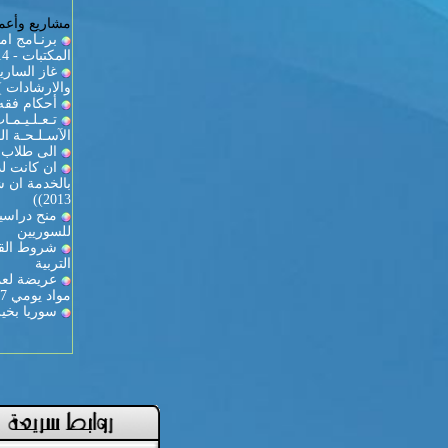
مشاريع وأعما
برنـامج ام
المكتبات - 2013/2014
والارشادات )
أحكام فقه 
تـعـلـيـمـ
الآسـلـحـة الـ
الى طلاب ك
ان كانت لد
2013))
منح دراسية
للسوريين
شروط القي
التربية
عريضة لعمي
مواد يومي 27-28
سوريا بخير