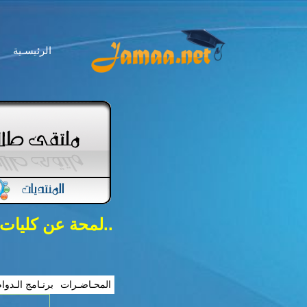
الرئيسـية
..لمحة عن كليات
المحـاضـرات
برنـامج الـدوا