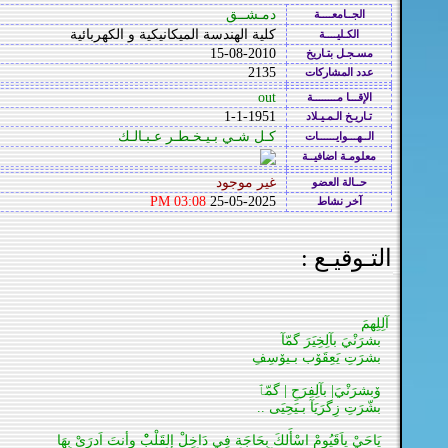
دمـشــق
الجــامعــــة
كلية الهندسة الميكانيكية و الكهربائية
الكـليــــة
15-08-2010
مسـجـل بتـاريخ
2135
عدد المشاركات
out
الإقـــا مــــــــة
1-1-1951
تـاريـخ الـمـيـلاد
كـل شـي بـيـخـطـر عـبـالـك
الــهـــوايــــــات
معلومـة اضافيــة
غير موجود
حــالة العضو
03:08 PM
25-05-2025
آخر نشاط
التـوقيـع :
آلِلِھمَ
بشرَنْيَ بآلِخِيَرَ گمّآ
بشرَتِ يَعِقَۆب بـيۆسِفِ
ۆبشرَنْيَ| بآلِفِرَحِ | گمّٱ
بشّرَتِ زِگرَيَآ بـيَحِيَى ..
يَاحَيْ ياَقَيُومْ اسْأَلكَ بِحَاجَة فِي دَاخِلْ إلقَلْبْْ وأنتَ اَدرَىْ بِهَا