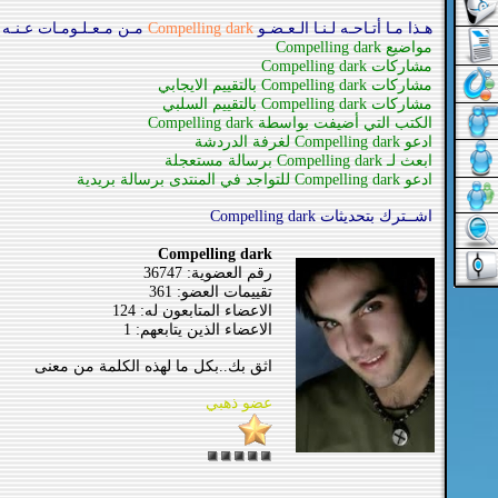
هـذا مـا أتـاحـه لـنـا الـعـضـو
Compelling dark
مـن مـعـلـومـات عـنـه :
مواضيع Compelling dark
مشاركات Compelling dark
مشاركات Compelling dark بالتقييم الايجابي
مشاركات Compelling dark بالتقييم السلبي
الكتب التي أضيفت بواسطة Compelling dark
ادعو Compelling dark لغرفة الدردشة
ابعث لـ Compelling dark برسالة مستعجلة
ادعو Compelling dark للتواجد في المنتدى برسالة بريدية
اشــترك بتحديثات Compelling dark
Compelling dark
رقم العضوية: 36747
تقييمات العضو: 361
الاعضاء المتابعون له: 124
الاعضاء الذين يتابعهم: 1
اثق بك..بكل ما لهذه الكلمة من معنى
عضو ذهبي