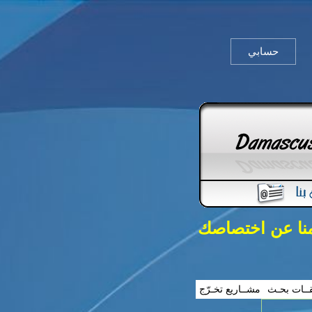
حسابي
منا عن اختصاصك
ــات بحـث
مشــاريع تخـرّج