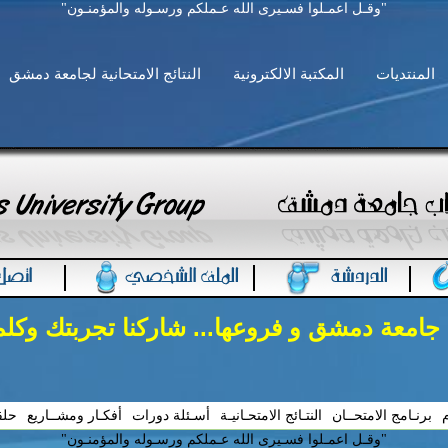
"وقـل اعمـلوا فسـيرى الله عـملكم ورسـوله والمؤمنـون"
المنتديات
المكتبة الالكترونية
النتائج الامتحانية لجامعة دمشق
 جامعة دمشق و فروعها... شاركنا تجربتك وكل
م
برنـامج الامتحــان
النتـائج الامتحـانيـة
أسـئلة دورات
أفكـار ومشــاريع
حلق
"وقـل اعمـلوا فسـيرى الله عـملكم ورسـوله والمؤمنـون"