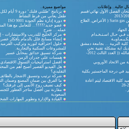
ل حالية.. وإعلانات
مواضيع مميزة..
تحان الفصل الأول نهائي/قسم
برنامج "طمّني قلبك" دورة
طفل يعاني من فرط النشاط
غاز السارين Sarin gas ( الأعراض, العلاج
دورة إدارة نظم الجودة ISO 9001
عضو جديد!؟؟؟؟... للتعامل مع هذا المن
الجهاد
عمله.... شرح
ات فـي حـال اسـتـخـدام
مركز الخليج للتدريب والاستشارات - إ
كـيـمـاويـة
إنشاء مسابح فلل بالدمام بأفكار عصري
لية التربية ... بجامعة دمشق
حلول احترافية لتوريد وتركيب القرميد
يك اية مشكلة تقنية نحن
للمشروعات السكنية والتجارية.
بالخدمة ان شالله (( العدد الثالث 2012-
شركة تنسيق حدائق بمحايل عسير
همسات على جدران الزمن ...............
 من الاتحاد الأوروبي
أفضل استراتيجيات التسوق الاقتصادي
هل الفيديو القصير أصبح أهم من المحت
د في درجة الماجستير بكلية
التقليدي؟
شركة ترتيب وتنسيق الاشجار بالطائف
د كلية الاقتصاد ليتم اعادة
ما الفرق بين ضمان المصنع وضمان الت
كيف تضيف روح الأنمي إلى غرفتك؟
..
مقارنة بين أفضل متاجر العطور للجنس
السعودية
القيادة والإدارة وتطوير المهارات الشخ