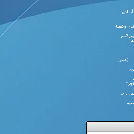
 9 أيام لكل أم لديها
تدى وكيفية
يفرلانس
ة
... (عطر)
وى
اجر؟
ين داخل
صية :