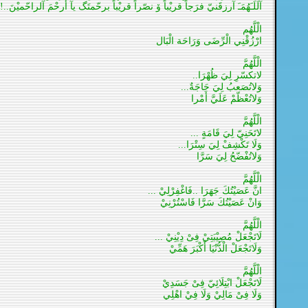
آلَلَـَھُمَـَ آرزقَنيّ فرَجاً قريْباً ۆ نصّراً قريْباً برحّمتَگ يآ أرحْمَ آلراحّميْنَ..!
الْلَّهُم
ارْزُقْنِي الْرِّضَى وَرَاحَة الْبَال
الْلَّهُمَّ
لاتكسّرِ لِيَ ظُهْرَا..
وَلاتُصَعبُ لِيَ حَاجَةٌ...
وَلاتُعْظّمْ عَلَيَّ أَمْرا
الْلَّهُمَّ
لاتَحَنِيّ لِيَ قَامَةٍ ...
وَلَا تَكْشِفْ لِيَ سِتْرَا...
وَلاتُفْضّحُ لِيَ سَرَّا
الْلَّهُمَّ
انَّ عَصَيْتُكَ جَهَرَا ..فَاغْفِرْلِيْ ...
وَانْ عَصَيْتُكَ سَرَّا فَاسْتُرْنِيْ
الْلَّهُمَّ
لَاتَجْعَلْ مُصِيْبَتِيْ فِىْ دِيْنِيْ ...
وَلَاتَجْعَلْ الْدُّنْيَا أَكْبَرَ هَمِّيْ
الْلَّهُمَّ
لَاتَجْعَلْ ابْتِلَائِيّ فِىْ جَسَدِيْ
وَلَا فِىْ مَالِيْ وَلَا فِيْ اهْلِي