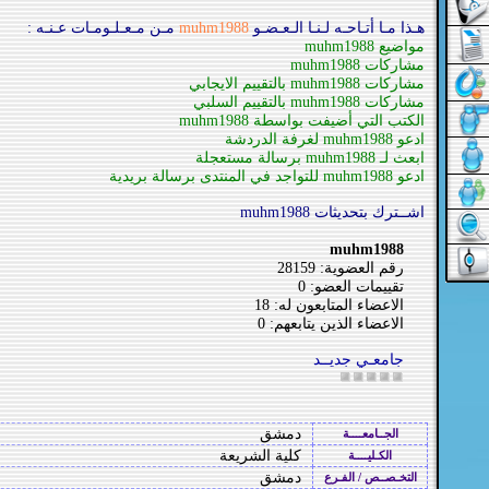
هـذا مـا أتـاحـه لـنـا الـعـضـو
muhm1988
مـن مـعـلـومـات عـنـه :
مواضيع muhm1988
مشاركات muhm1988
مشاركات muhm1988 بالتقييم الايجابي
مشاركات muhm1988 بالتقييم السلبي
الكتب التي أضيفت بواسطة muhm1988
ادعو muhm1988 لغرفة الدردشة
ابعث لـ muhm1988 برسالة مستعجلة
ادعو muhm1988 للتواجد في المنتدى برسالة بريدية
اشــترك بتحديثات muhm1988
muhm1988
رقم العضوية: 28159
تقييمات العضو: 0
الاعضاء المتابعون له: 18
الاعضاء الذين يتابعهم: 0
جامعـي جديــد
دمشق
الجــامعــــة
كلية الشريعة
الكـليــــة
دمشق
التخـصــص / الفـرع