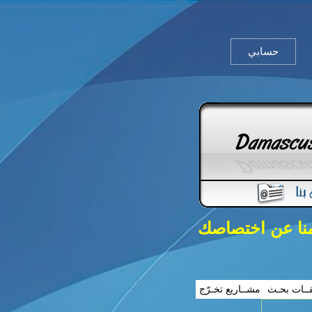
حسابي
منا عن اختصاصك
ــات بحـث
مشــاريع تخـرّج