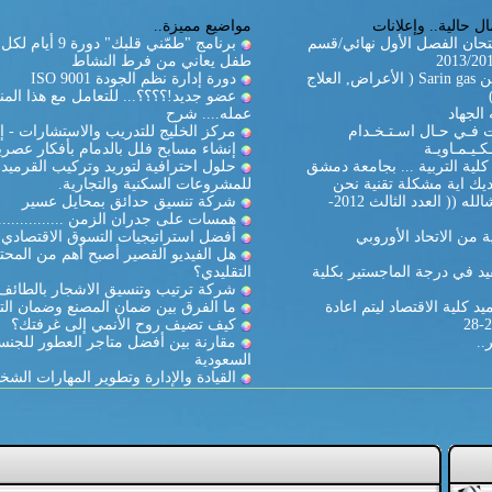
ل حالية.. وإعلانات
مواضيع مميزة..
تحان الفصل الأول نهائي/قسم
برنامج "طمّني قلبك" دورة
طفل يعاني من فرط النشاط
غاز السارين Sarin gas ( الأعراض, العلاج
دورة إدارة نظم الجودة ISO 9001
عضو جديد!؟؟؟؟... للتعامل مع هذا المن
الجهاد
عمله.... شرح
ات فـي حـال اسـتـخـدام
مركز الخليج للتدريب والاستشارات - إ
كـيـمـاويـة
إنشاء مسابح فلل بالدمام بأفكار عصري
لية التربية ... بجامعة دمشق
حلول احترافية لتوريد وتركيب القرميد
يك اية مشكلة تقنية نحن
للمشروعات السكنية والتجارية.
بالخدمة ان شالله (( العدد الثالث 2012-
شركة تنسيق حدائق بمحايل عسير
همسات على جدران الزمن ...............
 من الاتحاد الأوروبي
أفضل استراتيجيات التسوق الاقتصادي
هل الفيديو القصير أصبح أهم من المحت
د في درجة الماجستير بكلية
التقليدي؟
شركة ترتيب وتنسيق الاشجار بالطائف
د كلية الاقتصاد ليتم اعادة
ما الفرق بين ضمان المصنع وضمان الت
كيف تضيف روح الأنمي إلى غرفتك؟
..
مقارنة بين أفضل متاجر العطور للجنس
السعودية
القيادة والإدارة وتطوير المهارات الشخ