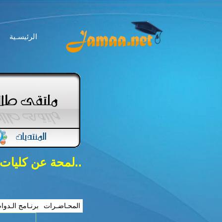
الرئيسـية
..لمحة عن كليات
المحـاضـرات
برنـامج الـدوا