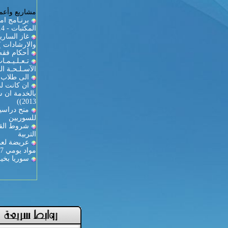
مشاريع وأعما
برنـامج ام
المكتبات - 2013/2014
والارشادات )
أحكام فقه 
تـعـلـيـمـ
الآسـلـحـة الـ
الى طلاب ك
ان كانت لد
2013))
منح دراسية
للسوريين
شروط القي
التربية
عريضة لعمي
مواد يومي 27-28
سوريا بخير