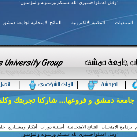
"وقـل اعمـلوا فسـيرى الله عـملكم ورسـوله والمؤمنـون"
المنتديات
المكتبة الالكترونية
النتائج الامتحانية لجامعة دمشق
 جامعة دمشق و فروعها... شاركنا تجربتك وكل
م
برنـامج الامتحــان
النتـائج الامتحـانيـة
أسـئلة دورات
أفكـار ومشــاريع
حلق
"وقـل اعمـلوا فسـيرى الله عـملكم ورسـوله والمؤمنـون"