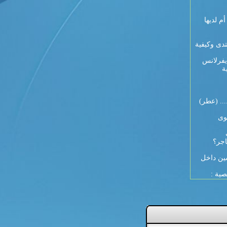
 9 أيام لكل أم لديها
تدى وكيفية
يفرلانس
ة
... (عطر)
وى
اجر؟
ين داخل
صية :