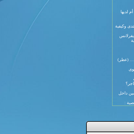
 9 أيام لكل أم لديها
تدى وكيفية
يفرلانس
ة
... (عطر)
وى
اجر؟
ين داخل
صية :