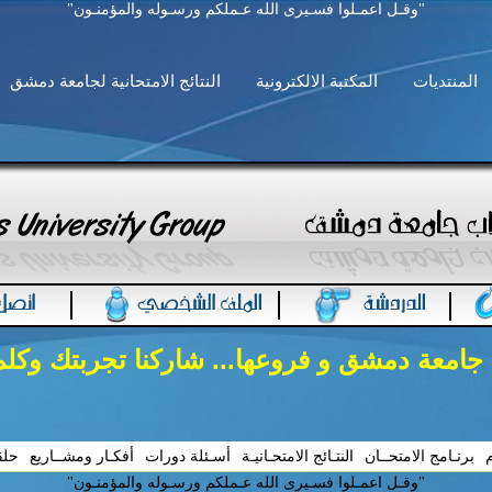
"وقـل اعمـلوا فسـيرى الله عـملكم ورسـوله والمؤمنـون"
المنتديات
المكتبة الالكترونية
النتائج الامتحانية لجامعة دمشق
 جامعة دمشق و فروعها... شاركنا تجربتك وكل
م
برنـامج الامتحــان
النتـائج الامتحـانيـة
أسـئلة دورات
أفكـار ومشــاريع
حلق
"وقـل اعمـلوا فسـيرى الله عـملكم ورسـوله والمؤمنـون"