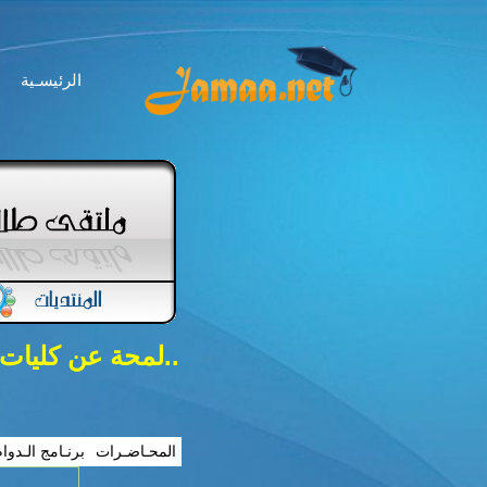
الرئيسـية
..لمحة عن كليات
المحـاضـرات
برنـامج الـدوا