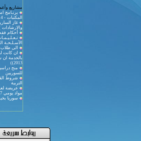
مشاريع وأعما
برنـامج ام
المكتبات - 2013/2014
والارشادات )
أحكام فقه 
تـعـلـيـمـ
الآسـلـحـة الـ
الى طلاب ك
ان كانت لد
2013))
منح دراسية
للسوريين
شروط القي
التربية
عريضة لعمي
مواد يومي 27-28
سوريا بخير