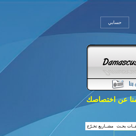
حسابي
منا عن اختصاصك
ــات بحـث
مشــاريع تخـرّج