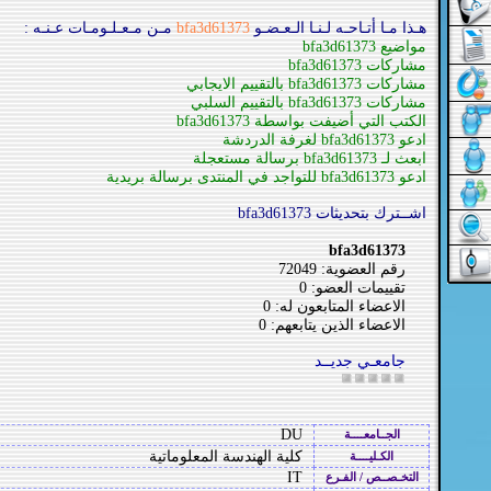
هـذا مـا أتـاحـه لـنـا الـعـضـو
bfa3d61373
مـن مـعـلـومـات عـنـه :
مواضيع bfa3d61373
مشاركات bfa3d61373
مشاركات bfa3d61373 بالتقييم الايجابي
مشاركات bfa3d61373 بالتقييم السلبي
الكتب التي أضيفت بواسطة bfa3d61373
ادعو bfa3d61373 لغرفة الدردشة
ابعث لـ bfa3d61373 برسالة مستعجلة
ادعو bfa3d61373 للتواجد في المنتدى برسالة بريدية
اشــترك بتحديثات bfa3d61373
bfa3d61373
رقم العضوية: 72049
تقييمات العضو: 0
الاعضاء المتابعون له: 0
الاعضاء الذين يتابعهم: 0
جامعـي جديــد
DU
الجــامعــــة
كلية الهندسة المعلوماتية
الكـليــــة
IT
التخـصــص / الفـرع