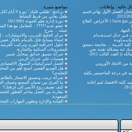
ل حالية.. وإعلانات
مواضيع مميزة..
تحان الفصل الأول نهائي/قسم
برنامج "طمّني قلبك" دورة
طفل يعاني من فرط النشاط
غاز السارين Sarin gas ( الأعراض, العلاج
دورة إدارة نظم الجودة ISO 9001
عضو جديد!؟؟؟؟... للتعامل مع هذا المن
الجهاد
عمله.... شرح
ات فـي حـال اسـتـخـدام
مركز الخليج للتدريب والاستشارات - إ
كـيـمـاويـة
إنشاء مسابح فلل بالدمام بأفكار عصري
لية التربية ... بجامعة دمشق
حلول احترافية لتوريد وتركيب القرميد
يك اية مشكلة تقنية نحن
للمشروعات السكنية والتجارية.
بالخدمة ان شالله (( العدد الثالث 2012-
شركة تنسيق حدائق بمحايل عسير
همسات على جدران الزمن ...............
 من الاتحاد الأوروبي
أفضل استراتيجيات التسوق الاقتصادي
هل الفيديو القصير أصبح أهم من المحت
د في درجة الماجستير بكلية
التقليدي؟
شركة ترتيب وتنسيق الاشجار بالطائف
د كلية الاقتصاد ليتم اعادة
ما الفرق بين ضمان المصنع وضمان الت
كيف تضيف روح الأنمي إلى غرفتك؟
..
مقارنة بين أفضل متاجر العطور للجنس
السعودية
القيادة والإدارة وتطوير المهارات الشخ