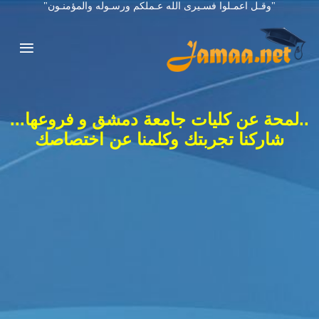
"وقـل اعمـلوا فسـيرى الله عـملكم ورسـوله والمؤمنـون"
..لمحة عن كليات جامعة دمشق و فروعها...
شاركنا تجربتك وكلمنا عن اختصاصك