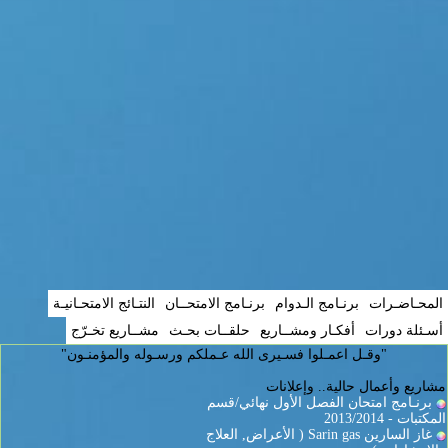
المحـاضـرات
برنـامج الـدوام
برنـامج الامتحــان
النتـائج الامتحـانيـة
أسـئلة دورات
أفكـار ومشــاريع
حلقــات بحـث
مشــاريع تخـرّج
"وقـل اعمـلوا فسـيرى الله عـملكم ورسـوله والمؤمنـون"
مشاريع وأعمال حالية.. وإعلانات
برنـامج امتحان الفصل الأول نهائي/قسم
المكتبات - 2013/2014
غاز السارين Sarin gas ( الأعراض, العلاج