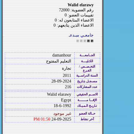
Walid elarawy
رقم العضوية: 72000
تقييمات العضو: 0
الاعضاء المتابعون له: 0
الاعضاء الذين يتابعهم: 0
جامعـي مبـدعـ
damanhour
الجــامعــــة
التعليم المفتوح
الكـليــــة
التخـصــص /
تجارة
الفـرع
2011
السنة الدراســية
28-09-2024
مسـجـل بتـاريخ
216
عدد المشاركات
Walid elarawy
الاســم الحقيقي
Egypt
الإقـــا مــــــــة
18-6-1992
تـاريـخ الـمـيـلاد
غير موجود
حــالة العضو
01:50 PM
24-09-2025
آخر نشاط