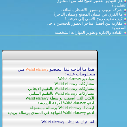
هل الفيديو القصير أصبح أهم من المحتوى
التقليدي؟
شركة ترتيب وتنسيق الاشجار بالطائف
ما الفرق بين ضمان المصنع وضمان التاجر؟
كيف تضيف روح الأنمي إلى غرفتك؟
مقارنة بين أفضل متاجر العطور للجنسين داخل
السعودية
القيادة والإدارة وتطوير المهارات الشخصية :
هـذا مـا أتـاحـه لـنـا الـعـضـو
Walid elarawy
مـن
مـعـلـومـات عـنـه :
مواضيع Walid elarawy
مشاركات Walid elarawy
مشاركات Walid elarawy بالتقييم الايجابي
مشاركات Walid elarawy بالتقييم السلبي
الكتب التي أضيفت بواسطة Walid elarawy
ادعو Walid elarawy لغرفة الدردشة
ابعث لـ Walid elarawy برسالة مستعجلة
ادعو Walid elarawy للتواجد في المنتدى برسالة بريدية
اشــترك بتحديثات Walid elarawy