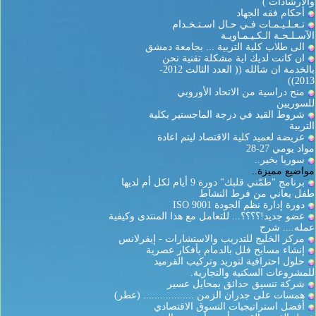
والارشادات )
أحكام فقه الجهاد
تـعـلـيـمـات فـي حـال اسـتـخـدام
الآسـلـحـة الـكـيـمـاويـة
الى طلاب كلية التربية ... بجامعة دمشق
ان كانت لديك اية مشكلة تقنية نحن
بالخدمة ان شالله (( العدد الثالث 2012-
2013))
منح دراسية من الاتحاد الأوروبي
للسوريين
شروط القيد في درجة الماجستير بكلية
التربية
عريضة لعميد كلية الاقتصاد ليتم اعادة
مواد يومي 27-28
سوريا بخير..
مواضيع مميزة..
برنامج "طمّني قلبك" دورة 9 أيام لكل أم لديها
طفل يعاني من فرط النشاط
دورة إدارة نظم الجودة ISO 9001
عضو جديد!؟؟؟؟... للتعامل مع هذا المنتدى وكيفية
عمله.... شرح
مركز الخليج للتدريب والاستشارات - إيفرلانس
إنشاء مسابح فلل بالدمام بأفكار عصرية
حلول احترافية لتوريد وتركيب القرميد
للمشروعات السكنية والتجارية.
شركة تنسيق حدائق بمحايل عسير
همسات على جدران الزمن .................. (عطر)
أفضل استراتيجيات التسوق الاقتصادي