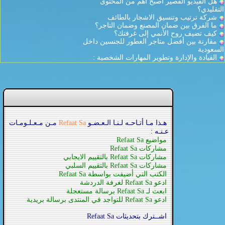
هل الفيديو القصير أصبح أهم من المحتوى
التقليدي؟
شركة ترتيب وتنسيق الاشجار بالطائف
ما الفرق بين ضمان المصنع وضمان التاجر؟
كيف تضيف روح الأنمي إلى غرفتك؟
مقارنة بين أفضل متاجر العطور للجنسين داخل
السعودية
القيادة والإدارة وتطوير المهارات الشخصية :
هـذا مـا أتـاحـه لـنـا الـعـضـو
Refaat Sa
مـن مـعـلـومـات
عـنـه :
مواضيع Refaat Sa
مشاركات Refaat Sa
مشاركات Refaat Sa بالتقييم الايجابي
مشاركات Refaat Sa بالتقييم السلبي
الكتب التي أضيفت بواسطة Refaat Sa
ادعو Refaat Sa لغرفة الدردشة
ابعث لـ Refaat Sa برسالة مستعجلة
ادعو Refaat Sa للتواجد في المنتدى برسالة بريدية
اشــترك بتحديثات Refaat Sa