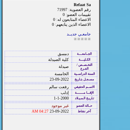
Refaat Sa
رقم العضوية: 71997
تقييمات العضو: 0
الاعضاء المتابعون له: 0
الاعضاء الذين يتابعهم: 0
جامعـي جديــد
دمسق
الجــامعــــة
كلية الصيدلة
الكـليــــة
التخـصــص /
صيدلة
الفـرع
الخامسة
السنة الدراســية
23-09-2022
مسـجـل بتـاريخ
رفعت سالم
الاســم الحقيقي
إدلب
الإقـــا مــــــــة
1-1-2000
تـاريـخ الـمـيـلاد
غير موجود
حــالة العضو
04:27 AM
23-09-2022
آخر نشاط