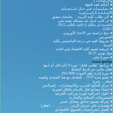
والارشادات )
أحكام فقه الجهاد
تـعـلـيـمـات فـي حـال اسـتـخـدام
الآسـلـحـة الـكـيـمـاويـة
الى طلاب كلية التربية ... بجامعة دمشق
ان كانت لديك اية مشكلة تقنية نحن
بالخدمة ان شالله (( العدد الثالث 2012-
2013))
منح دراسية من الاتحاد الأوروبي
للسوريين
شروط القيد في درجة الماجستير بكلية
التربية
عريضة لعميد كلية الاقتصاد ليتم اعادة
مواد يومي 27-28
سوريا بخير..
مواضيع مميزة..
برنامج "طمّني قلبك" دورة 9 أيام لكل أم لديها
طفل يعاني من فرط النشاط
دورة إدارة نظم الجودة ISO 9001
عضو جديد!؟؟؟؟... للتعامل مع هذا المنتدى وكيفية
عمله.... شرح
مركز الخليج للتدريب والاستشارات - إيفرلانس
إنشاء مسابح فلل بالدمام بأفكار عصرية
حلول احترافية لتوريد وتركيب القرميد
للمشروعات السكنية والتجارية.
شركة تنسيق حدائق بمحايل عسير
همسات على جدران الزمن .................. (عطر)
أفضل استراتيجيات التسوق الاقتصادي