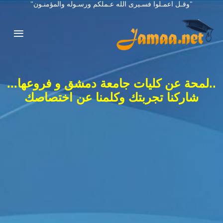
"وقـل اعمـلوا فسـيرى الله عـملكم ورسـوله والمؤمنـون"
..لمحة عن كليات جامعة دمشق و فروعها...
شاركنا تجربتك وكلمنا عن اختصاصك