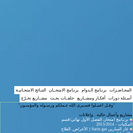
المحـاضـرات
برنـامج الـدوام
برنـامج الامتحــان
النتـائج الامتحـانيـة
أسـئلة دورات
أفكـار ومشــاريع
حلقــات بحـث
مشــاريع تخـرّج
"وقـل اعمـلوا فسـيرى الله عـملكم ورسـوله والمؤمنـون"
مشاريع وأعمال حالية.. وإعلانات
برنـامج امتحان الفصل الأول نهائي/قسم
المكتبات - 2013/2014
غاز السارين Sarin gas ( الأعراض, العلاج