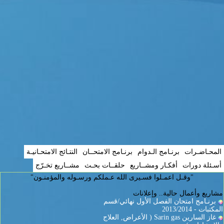
المحـاضـرات
برنـامج الـدوام
برنـامج الامتحــان
النتـائج الامتحـانيـة
أسـئلة دورات
أفكـار ومشــاريع
حلقــات بحـث
مشــاريع تخـرّج
"وقـل اعمـلوا فسـيرى الله عـملكم ورسـوله والمؤمنـون"
مشاريع وأعمال حالية.. وإعلانات
برنـامج امتحان الفصل الأول نهائي/قسم
المكتبات - 2013/2014
غاز السارين Sarin gas ( الأعراض, العلاج