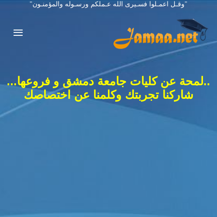
"وقـل اعمـلوا فسـيرى الله عـملكم ورسـوله والمؤمنـون"
..لمحة عن كليات جامعة دمشق و فروعها...
شاركنا تجربتك وكلمنا عن اختصاصك