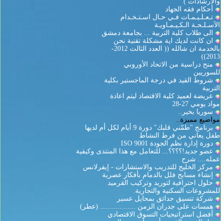
والارشادات )
أحكام فقه الجهاد
تـعـلـيـمـات فـي حـال اسـتـخـدام
الآسـلـحـة الـكـيـمـاويـة
الى طلاب كلية التربية ... بجامعة دمشق
ان كانت لديك اية مشكلة تقنية نحن
بالخدمة ان شالله (( العدد الثالث 2012-
2013))
منح دراسية من الاتحاد الأوروبي
للسوريين
شروط القيد في درجة الماجستير بكلية
التربية
عريضة لعميد كلية الاقتصاد ليتم اعادة
مواد يومي 27-28
سوريا بخير..
مواضيع مميزة..
برنامج "طمّني قلبك" دورة 9 أيام لكل أم لديها
طفل يعاني من فرط النشاط
دورة إدارة نظم الجودة ISO 9001
عضو جديد!؟؟؟؟... للتعامل مع هذا المنتدى وكيفية
عمله.... شرح
مركز الخليج للتدريب والاستشارات - إيفرلانس
إنشاء مسابح فلل بالدمام بأفكار عصرية
حلول احترافية لتوريد وتركيب القرميد
للمشروعات السكنية والتجارية.
شركة تنسيق حدائق بمحايل عسير
همسات على جدران الزمن .................. (عطر)
أفضل استراتيجيات التسوق الاقتصادي