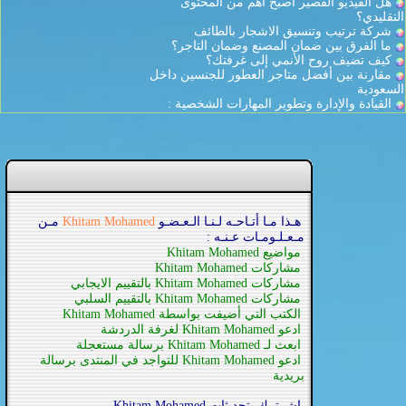
هل الفيديو القصير أصبح أهم من المحتوى
التقليدي؟
شركة ترتيب وتنسيق الاشجار بالطائف
ما الفرق بين ضمان المصنع وضمان التاجر؟
كيف تضيف روح الأنمي إلى غرفتك؟
مقارنة بين أفضل متاجر العطور للجنسين داخل
السعودية
القيادة والإدارة وتطوير المهارات الشخصية :
هـذا مـا أتـاحـه لـنـا الـعـضـو
Khitam Mohamed
مـن
مـعـلـومـات عـنـه :
مواضيع Khitam Mohamed
مشاركات Khitam Mohamed
مشاركات Khitam Mohamed بالتقييم الايجابي
مشاركات Khitam Mohamed بالتقييم السلبي
الكتب التي أضيفت بواسطة Khitam Mohamed
ادعو Khitam Mohamed لغرفة الدردشة
ابعث لـ Khitam Mohamed برسالة مستعجلة
ادعو Khitam Mohamed للتواجد في المنتدى برسالة
بريدية
اشــترك بتحديثات Khitam Mohamed