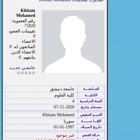
Khitam
Mohamed
رقم العضوية:
71829
تقييمات العضو:
0
الاعضاء
المتابعون له: 0
الاعضاء الذين
يتابعهم: 0
جامعـي جديــد
جامعة دمشق
الجــامعــــة
كلية العلوم
الكـليــــة
4
السنة الدراســية
07-11-2020
مسـجـل بتـاريخ
Khitam Mohamed
الاســم الحقيقي
سوريا
الإقـــا مــــــــة
01-01-1997
تـاريـخ الـمـيـلاد
غير موجود
حــالة العضو