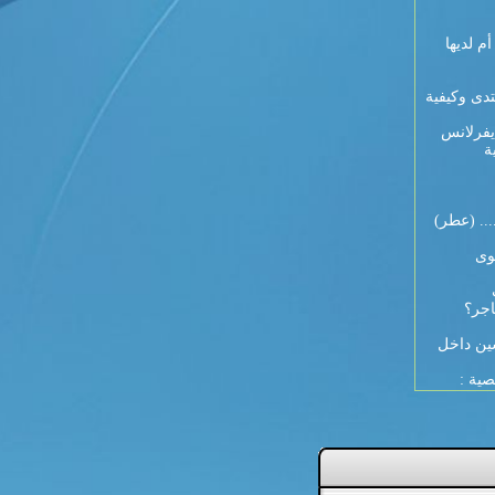
 9 أيام لكل أم لديها
تدى وكيفية
يفرلانس
ة
... (عطر)
وى
اجر؟
ين داخل
صية :