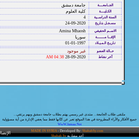
جامعة دمشق
الجــامعــــة
كلية العلوم
الكـليــــة
4
السنة الدراســية
24-09-2020
مسـجـل بتـاريخ
Amina Mhaosh
الاســم الحقيقي
سوريا
الإقـــا مــــــــة
01-01-1997
تـاريـخ الـمـيـلاد
غير موجود
حــالة العضو
04:38 AM
28-09-2020
آخر نشاط
ملتقى طلاب الجامعة... منتدى غير رسمي يهتم بطلاب جامعة دمشق وبهم يرتقي...
جميع الأفكار والآراء المطروحة في هذا الموقع تعبر عن كتّابها فقط مما يعفي الإدارة من أية مسؤولية
WwW.Jamaa.Net
MADE IN SYRIA
- Developed By:
ShababSy.com
الإتصال
أحد مشاريع
Shabab Sy