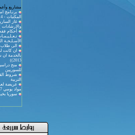
مشاريع وأعما
برنـامج ام
المكتبات - 2013/2014
والارشادات )
أحكام فقه 
تـعـلـيـمـ
الآسـلـحـة الـ
الى طلاب ك
ان كانت لد
2013))
منح دراسية
للسوريين
شروط القي
التربية
عريضة لعمي
مواد يومي 27-28
سوريا بخير