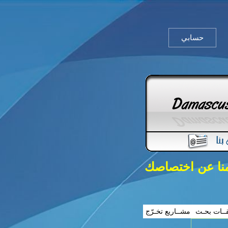
حسابي
منا عن اختصاصك
ــات بحـث
مشــاريع تخـرّج