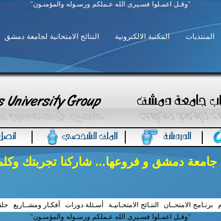
"وقـل اعمـلوا فسـيرى الله عـملكم ورسـوله والمؤمنـون"
المنتديات
المكتبة الالكترونية
النتائج الامتحانية لجامعة دمشق
 جامعة دمشق و فروعها... شاركنا تجربتك وكل
م
برنـامج الامتحــان
النتـائج الامتحـانيـة
أسـئلة دورات
أفكـار ومشــاريع
حلق
"وقـل اعمـلوا فسـيرى الله عـملكم ورسـوله والمؤمنـون"