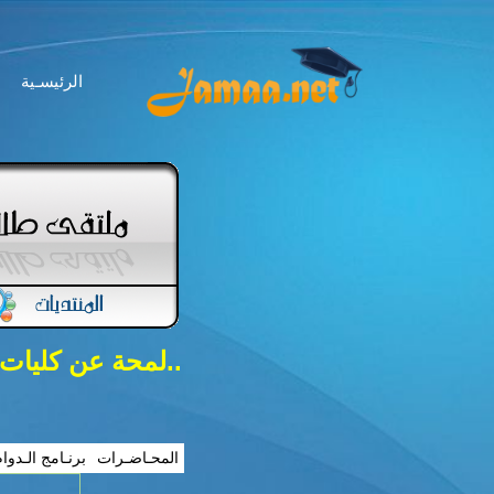
الرئيسـية
..لمحة عن كليات
المحـاضـرات
برنـامج الـدوا