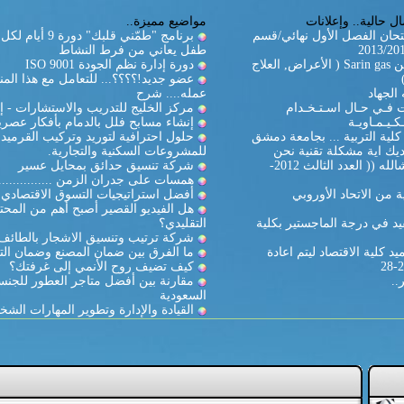
ل حالية.. وإعلانات
مواضيع مميزة..
تحان الفصل الأول نهائي/قسم
برنامج "طمّني قلبك" دورة
طفل يعاني من فرط النشاط
غاز السارين Sarin gas ( الأعراض, العلاج
دورة إدارة نظم الجودة ISO 9001
عضو جديد!؟؟؟؟... للتعامل مع هذا المن
الجهاد
عمله.... شرح
ات فـي حـال اسـتـخـدام
مركز الخليج للتدريب والاستشارات - إ
كـيـمـاويـة
إنشاء مسابح فلل بالدمام بأفكار عصري
لية التربية ... بجامعة دمشق
حلول احترافية لتوريد وتركيب القرميد
يك اية مشكلة تقنية نحن
للمشروعات السكنية والتجارية.
بالخدمة ان شالله (( العدد الثالث 2012-
شركة تنسيق حدائق بمحايل عسير
همسات على جدران الزمن ...............
 من الاتحاد الأوروبي
أفضل استراتيجيات التسوق الاقتصادي
هل الفيديو القصير أصبح أهم من المحت
د في درجة الماجستير بكلية
التقليدي؟
شركة ترتيب وتنسيق الاشجار بالطائف
د كلية الاقتصاد ليتم اعادة
ما الفرق بين ضمان المصنع وضمان الت
كيف تضيف روح الأنمي إلى غرفتك؟
..
مقارنة بين أفضل متاجر العطور للجنس
السعودية
القيادة والإدارة وتطوير المهارات الشخ