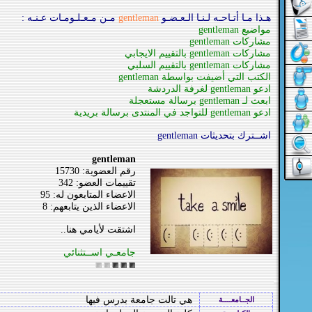
هـذا مـا أتـاحـه لـنـا الـعـضـو
gentleman
مـن مـعـلـومـات عـنـه :
مواضيع gentleman
مشاركات gentleman
مشاركات gentleman بالتقييم الايجابي
مشاركات gentleman بالتقييم السلبي
الكتب التي أضيفت بواسطة gentleman
ادعو gentleman لغرفة الدردشة
ابعث لـ gentleman برسالة مستعجلة
ادعو gentleman للتواجد في المنتدى برسالة بريدية
اشــترك بتحديثات gentleman
gentleman
رقم العضوية: 15730
تقييمات العضو: 342
الاعضاء المتابعون له: 95
الاعضاء الذين يتابعهم: 8
اشتقت لأيامي هنا..
جامعـي اســتثنائي
هي تالت جامعة بدرس فيها
الجــامعــــة