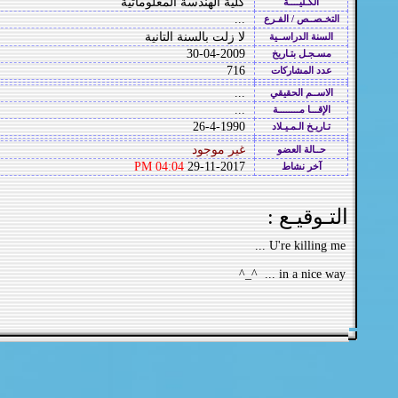
كلية الهندسة المعلوماتية
الكـليــــة
...
التخـصــص / الفـرع
لا زلت بالسنة التانية
السنة الدراســية
30-04-2009
مسـجـل بتـاريخ
716
عدد المشاركات
...
الاســم الحقيقي
...
الإقـــا مــــــــة
26-4-1990
تـاريـخ الـمـيـلاد
غير موجود
حــالة العضو
04:04 PM
29-11-2017
آخر نشاط
التـوقيـع :
U're killing me ...
in a nice way ... ^_^