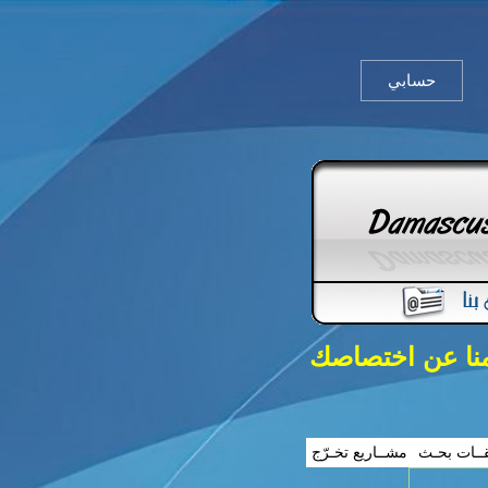
حسابي
منا عن اختصاصك
ــات بحـث
مشــاريع تخـرّج