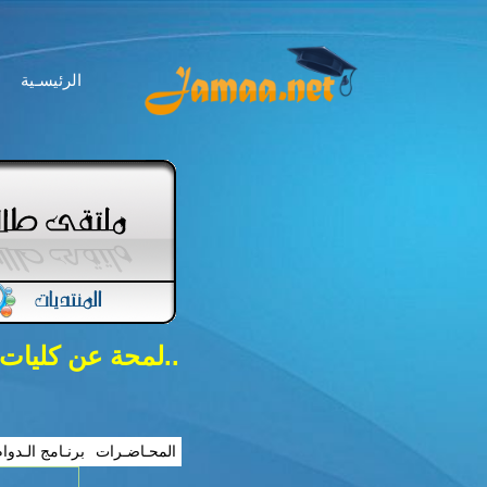
الرئيسـية
..لمحة عن كليات
المحـاضـرات
برنـامج الـدوا