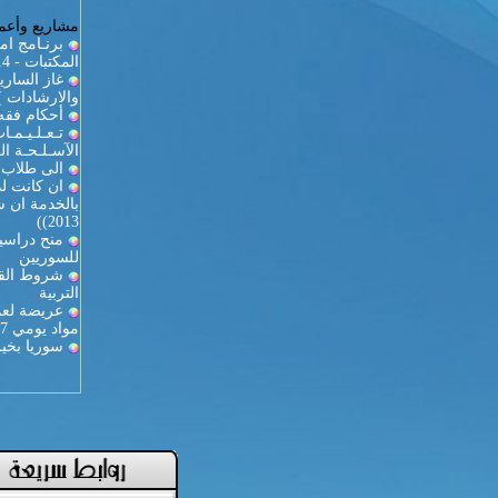
مشاريع وأعما
برنـامج ام
المكتبات - 2013/2014
والارشادات )
أحكام فقه 
تـعـلـيـمـ
الآسـلـحـة الـ
الى طلاب ك
ان كانت لد
2013))
منح دراسية
للسوريين
شروط القي
التربية
عريضة لعمي
مواد يومي 27-28
سوريا بخير