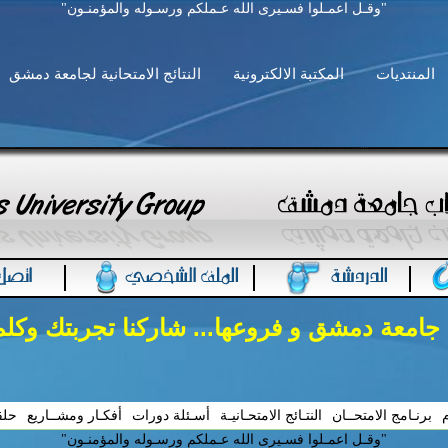
"وقـل اعمـلوا فسـيرى الله عـملكم ورسـوله والمؤمنـون"
المنتديات
المكتبة الالكترونية
النتائج الامتحانية لجامعة دمشق
 جامعة دمشق و فروعها... شاركنا تجربتك وكل
م
برنـامج الامتحــان
النتـائج الامتحـانيـة
أسـئلة دورات
أفكـار ومشــاريع
حلق
"وقـل اعمـلوا فسـيرى الله عـملكم ورسـوله والمؤمنـون"