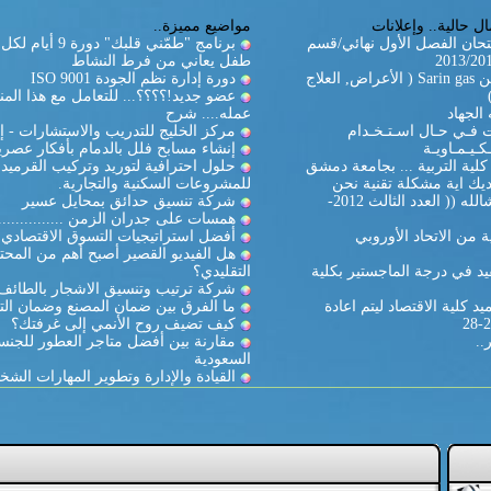
ل حالية.. وإعلانات
مواضيع مميزة..
تحان الفصل الأول نهائي/قسم
برنامج "طمّني قلبك" دورة
طفل يعاني من فرط النشاط
غاز السارين Sarin gas ( الأعراض, العلاج
دورة إدارة نظم الجودة ISO 9001
عضو جديد!؟؟؟؟... للتعامل مع هذا المن
الجهاد
عمله.... شرح
ات فـي حـال اسـتـخـدام
مركز الخليج للتدريب والاستشارات - إ
كـيـمـاويـة
إنشاء مسابح فلل بالدمام بأفكار عصري
لية التربية ... بجامعة دمشق
حلول احترافية لتوريد وتركيب القرميد
يك اية مشكلة تقنية نحن
للمشروعات السكنية والتجارية.
بالخدمة ان شالله (( العدد الثالث 2012-
شركة تنسيق حدائق بمحايل عسير
همسات على جدران الزمن ...............
 من الاتحاد الأوروبي
أفضل استراتيجيات التسوق الاقتصادي
هل الفيديو القصير أصبح أهم من المحت
د في درجة الماجستير بكلية
التقليدي؟
شركة ترتيب وتنسيق الاشجار بالطائف
د كلية الاقتصاد ليتم اعادة
ما الفرق بين ضمان المصنع وضمان الت
كيف تضيف روح الأنمي إلى غرفتك؟
..
مقارنة بين أفضل متاجر العطور للجنس
السعودية
القيادة والإدارة وتطوير المهارات الشخ