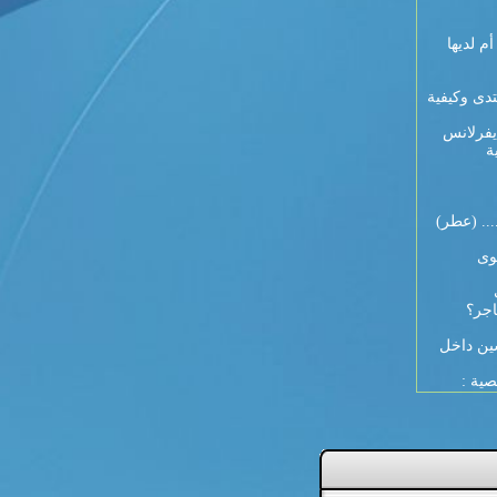
 9 أيام لكل أم لديها
تدى وكيفية
يفرلانس
ة
... (عطر)
وى
اجر؟
ين داخل
صية :