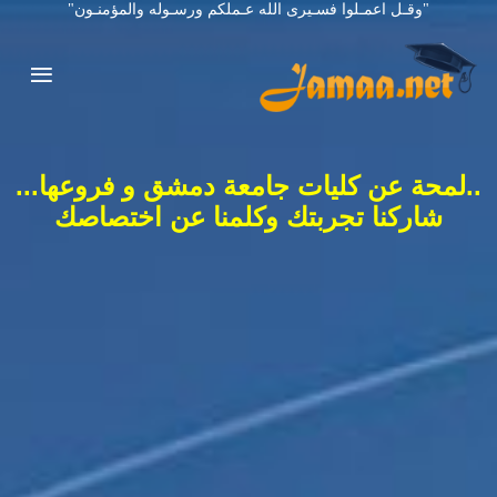
"وقـل اعمـلوا فسـيرى الله عـملكم ورسـوله والمؤمنـون"
..لمحة عن كليات جامعة دمشق و فروعها...
شاركنا تجربتك وكلمنا عن اختصاصك