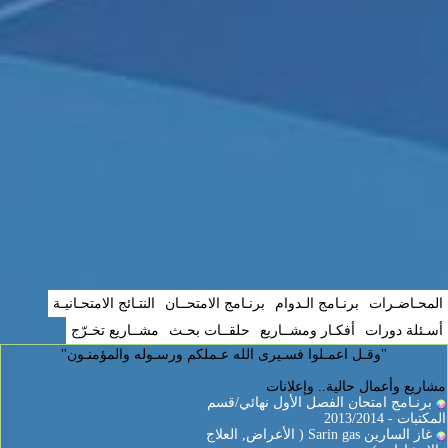
المحـاضـرات
برنـامج الـدوام
برنـامج الامتحــان
النتـائج الامتحـانيـة
أسـئلة دورات
أفكـار ومشــاريع
حلقــات بحـث
مشــاريع تخـرّج
"وقـل اعمـلوا فسـيرى الله عـملكم ورسـوله والمؤمنـون"
مشاريع وأعمال حالية.. وإعلانات
برنـامج امتحان الفصل الأول نهائي/قسم
المكتبات - 2013/2014
غاز السارين Sarin gas ( الأعراض, العلاج