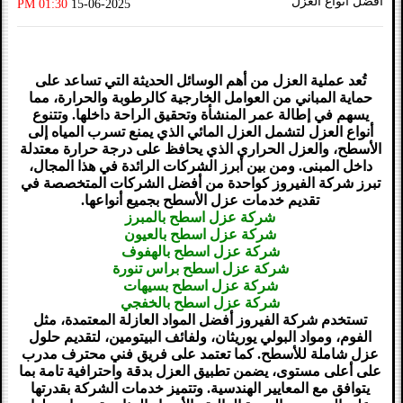
أفضل أنواع العزل
01:30 PM
15-06-2025
تُعد عملية العزل من أهم الوسائل الحديثة التي تساعد على
حماية المباني من العوامل الخارجية كالرطوبة والحرارة، مما
يسهم في إطالة عمر المنشأة وتحقيق الراحة داخلها. وتتنوع
أنواع العزل لتشمل العزل المائي الذي يمنع تسرب المياه إلى
الأسطح، والعزل الحراري الذي يحافظ على درجة حرارة معتدلة
داخل المبنى. ومن بين أبرز الشركات الرائدة في هذا المجال،
تبرز شركة الفيروز كواحدة من أفضل الشركات المتخصصة في
تقديم خدمات عزل الأسطح بجميع أنواعها.
شركة عزل اسطح بالمبرز
شركة عزل اسطح بالعيون
شركة عزل اسطح بالهفوف
شركة عزل اسطح براس تنورة
شركة عزل اسطح بسيهات
شركة عزل اسطح بالخفجي
تستخدم شركة الفيروز أفضل المواد العازلة المعتمدة، مثل
الفوم، ومواد البولي يوريثان، ولفائف البيتومين، لتقديم حلول
عزل شاملة للأسطح. كما تعتمد على فريق فني محترف مدرب
على أعلى مستوى، يضمن تطبيق العزل بدقة واحترافية تامة بما
يتوافق مع المعايير الهندسية. وتتميز خدمات الشركة بقدرتها