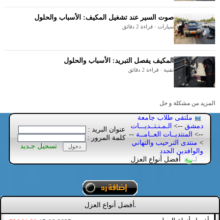
صوت السير عند تشغيل المكيف: الأسباب والحلول
سيارات · قراءة 2 دقائق
المكيف يفصل التبريد: الأسباب والحلول
تقنية · قراءة 2 دقائق
المزيد من مشكلة و حل
ملتقى طلاب جامعة
دمشق
-->
الـمـنـتــديـــات
عنوان البريد :
-->
المنتديــات العــامــة
--
كلمة المرور :
>
منتدى الترحيب والتهاني
تسجيل جـديد
والوافدين الجدد
أفضل أنواع العزل
أفضل أنواع العزل
.