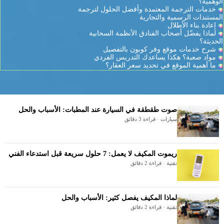
الوهمية؟
خدمات الترجمة المعتمدة وأفضل الحلول لترجمة
المستندات الرسمية والتجارية
إعادة بناء الأطلال
لماذا يفضّل أصحاب الفنادق الأنظمة السحابية
الحديثة؟
شرح خدمات موقع وفر كوبون بالتفصيل
مواد صعبة؟ هكذا يساعدك التدريس الفردي
ما أهمية الموقع في تحديد سعر العقار؟
صوت طقطقة في السيارة عند المطبات: الأسباب والحل
سيارات · قراءة 3 دقائق
ريموت المكيف لا يعمل: 7 حلول سريعة قبل استدعاء الفني
تقنية · قراءة 2 دقائق
لماذا المكيف يفصل كثير: الأسباب والحل
تقنية · قراءة 2 دقائق