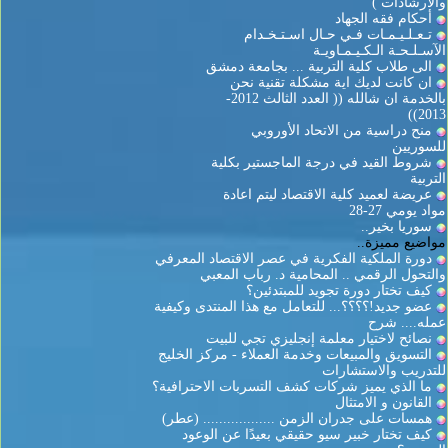
والارشادات )
أحكام فقه الجهاد
تـعـلـيـمـات فـي حـال اسـتـخـدام
الآسـلـحـة الـكـيـمـاويـة
الى طلاب كلية التربية ... بجامعة دمشق
ان كانت لديك اية مشكلة تقنية نحن
بالخدمة ان شالله (( العدد الثالث 2012-
2013))
منح دراسية من الاتحاد الأوروبي
للسوريين
شروط القيد في درجة الماجستير بكلية
التربية
عريضة لعميد كلية الاقتصاد ليتم اعادة
مواد يومي 27-28
سوريا بخير..
مواضيع مميزة..
دورة الملكية الفكرية في عصر الاقتصاد المعرفي
والتحول الرقمي .. المحامية د. رباب المعبي
كيف تختار دورة تجويد للمبتدئين؟
عضو جديد!؟؟؟؟... للتعامل مع هذا المنتدى وكيفية
عمله.... شرح
نصائح لاختيار معلمة إنجليزي تجي للبيت
التسويق والمبيعات وخدمة العملاء - مركز الخليج
للتدريب والاستشارات
ما الذي يميز شركات كشف التسربات الاحترافية؟
القانون و الامتثال
همسات على جدران الزمن .................. (عطر)
كيف تختار خبير سيو حقيقي بعيدًا عن الوعود