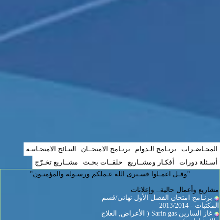
المحـاضـرات
برنـامج الـدوام
برنـامج الامتحــان
النتـائج الامتحـانيـة
أسـئلة دورات
أفكـار ومشــاريع
حلقــات بحـث
مشــاريع تخـرّج
"وقـل اعمـلوا فسـيرى الله عـملكم ورسـوله والمؤمنـون"
مشاريع وأعمال حالية.. وإعلانات
برنـامج امتحان الفصل الأول نهائي/قسم
المكتبات - 2013/2014
غاز السارين Sarin gas ( الأعراض, العلاج