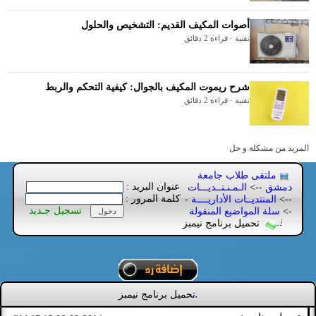
أصوات المكيف القديم: التشخيص والحلول
تقنية · قراءة 2 دقائق
شرح ريموت المكيف بالجوال: كيفية التحكم والربط
تقنية · قراءة 2 دقائق
المزيد من مشكلة و حل
ملتقى طلاب جامعة
عنوان البريد :
دمشق
-->
الـمـنـتــديـــات
كلمة المرور :
-->
المنتديــات الأداريــــة
-
تسجيل جـديد
->
سلة المواضيع المنقولة
تحميل برنامج نيمبز
تحميل برنامج نيمبز
.