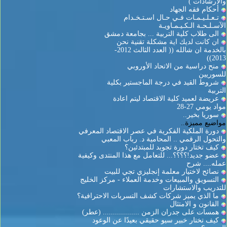
والارشادات )
أحكام فقه الجهاد
تـعـلـيـمـات فـي حـال اسـتـخـدام
الآسـلـحـة الـكـيـمـاويـة
الى طلاب كلية التربية ... بجامعة دمشق
ان كانت لديك اية مشكلة تقنية نحن
بالخدمة ان شالله (( العدد الثالث 2012-
2013))
منح دراسية من الاتحاد الأوروبي
للسوريين
شروط القيد في درجة الماجستير بكلية
التربية
عريضة لعميد كلية الاقتصاد ليتم اعادة
مواد يومي 27-28
سوريا بخير..
مواضيع مميزة..
دورة الملكية الفكرية في عصر الاقتصاد المعرفي
والتحول الرقمي .. المحامية د. رباب المعبي
كيف تختار دورة تجويد للمبتدئين؟
عضو جديد!؟؟؟؟... للتعامل مع هذا المنتدى وكيفية
عمله.... شرح
نصائح لاختيار معلمة إنجليزي تجي للبيت
التسويق والمبيعات وخدمة العملاء - مركز الخليج
للتدريب والاستشارات
ما الذي يميز شركات كشف التسربات الاحترافية؟
القانون و الامتثال
همسات على جدران الزمن .................. (عطر)
كيف تختار خبير سيو حقيقي بعيدًا عن الوعود