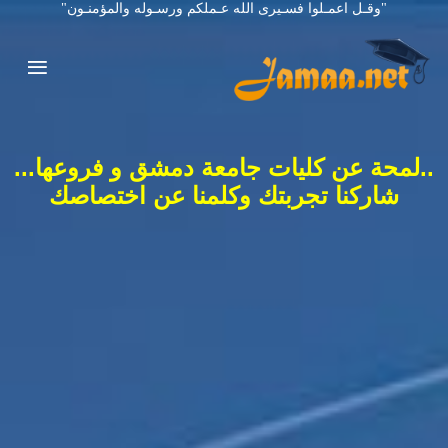
"وقـل اعمـلوا فسـيرى الله عـملكم ورسـوله والمؤمنـون"
..لمحة عن كليات جامعة دمشق و فروعها...
شاركنا تجربتك وكلمنا عن اختصاصك