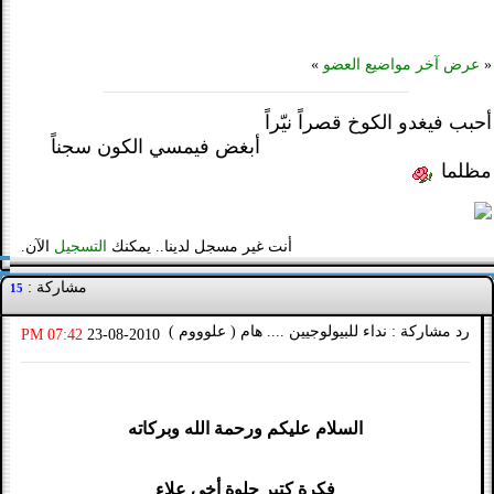
«
عرض آخر مواضيع العضو
»
أحبب فيغدو الكوخ قصراً نيّراً
أبغض فيمسي الكون سجناً
مظلما
أنت غير مسجل لدينا.. يمكنك
التسجيل
الآن.
مشاركة :
15
رد مشاركة : نداء للبيولوجيين .... هام ( علوووم )
07:42 PM
23-08-2010
السلام عليكم ورحمة الله وبركاته
فكرة كتير حلوة أخي علاء