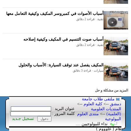
أسباب الأصوات في كمبروسر المكيف وكيفية التعامل معها
تقنية · قراءة 2 دقائق
أسباب صوت التنسيم في المكيف وكيفية إصلاحه
تقنية · قراءة 2 دقائق
المكيف يفصل عند توقف السيارة: الأسباب والحلول
سيارات · قراءة 3 دقائق
المزيد من مشكلة و حل
ملتقى طلاب جامعة
دمشق
-->
كلية العلوم
-->
عنوان البريد :
المنتديات العلومية
كلمة المرور :
(العلمية)
-->
منتدى العلوم
تسجيل جـديد
البيولوجية
نداء للبيولوجيين ....
هام ( علوووم )