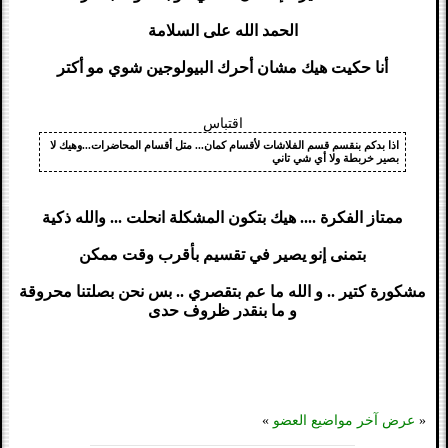
الحمد الله على السلامة
أنا حكيت هيك مشان أحرك البيولوجين شوي مو أكتر
اقتباس
اذا بدكم بنقسم قسم الفلاشات لأقسام كمان... متل أقسام المحاضرات...وهيك لا
بصير خربطة ولا أي شي تاني
ممتاز الفكرة .... هيك بتكون المشكلة انحلت ... والله ذكية
بتمنى إنو يصير في تقسيم بأقرب وقت ممكن
مشكورة كتير .. و الله ما عم بتقصري .. بس نحن بصلتنا محروقة
و ما بنقدر ظروف حدى
«
عرض آخر مواضيع العضو
»