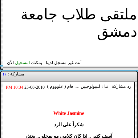
ملتقى طلاب جامعة
دمشق
أنت غير مسجل لدينا.. يمكنك
التسجيل
الآن.
مشاركة :
17
رد مشاركة : نداء للبيولوجيين .... هام ( علوووم )
10:34 PM
23-08-2010
White Jasmine
شكراً على الرد
آسف كتير .. إذا كان كلامي مو بمحلو ... بعتذر