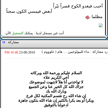
أحبب فيغدو الكوخ قصراً نيّراً
أبغض فيمسي الكون سجناً
مظلما
أنت غير مسجل لدينا.. يمكنك
التسجيل
الآن.
مشاركة :
18
رد مشاركة : نداء للبيولوجيين .... هام ( علوووم )
10:48 PM
23-08-2010
السلام عليكم ورحمة الله وبركاته
أخي الكريم علاء
لا تواخذني أنا هلأ لانتبهت لموضوعك
جزاك الله كل الخير عنا وعن الجميع
وبارك الله بك
إن شاء الله رح نقسم المكتبة لكل فرع
وبكرا أو بعد بكرا بالكتير إن شاء الله بتكون جاهزة
ادعولنا بالتوفيق