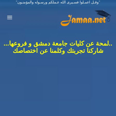
"وقـل اعمـلوا فسـيرى الله عـملكم ورسـوله والمؤمنـون"
..لمحة عن كليات جامعة دمشق و فروعها...
شاركنا تجربتك وكلمنا عن اختصاصك