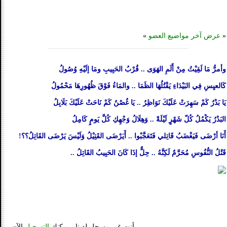
«
عرض آخر مواضيع العضو
»
وأمرُّ مَا لَقِيْتُ مِنْ أَلَمِ الهَوَى .. قُرْبُ الحَبِيبِ ومَا إلَيْهِ وُصُولُ
كَالعيِسِ فِي البَيْدَاءِ يَقْتُلُهَا الظَمَا .. والمَاءُ فَوْقَ ظُهُورِهَا مَحْمُولُ
يَا بَدْرُ كَمْ سَهِرَتْ عَلَيْكَ نَوَاظِرُ .. يَا غُصْنُ كَمْ نَاحَتْ عَلَيْكَ بَلَابِلُ
البَدْرُ يَكْمُلُ كُلّ شَهْرٍ لَيْلَةً .. وَهِلَالُ وَجْهِكِ كُلَّ يَومٍ كَامِلُ
أَنَا أرْضَى فَيَغْضَبُ قَاتِلي فَتَعَجَّبْوا .. أَيَرْضَى القَتِيْلُ وَلَيْسَ يَرْضَى القَاتِلُ؟؟!
قَتْلُ النُّفُوسِ مُحَرَّمٌ لَكِنَّهُ .. حِلٌّ إذَا كَانَ الحَبِيبُ القَاتِلُ ..
أنت غير مسجل لدينا.. يمكنك
التسجيل
الآن.