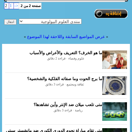
2
1
<-
صفحة 2 من 2
«
عرض المواضيع السابقة واللاحقة لهذا الموضوع
»
ما هو الخرف؟ التعريف والأعراض والأسباب
علوم وفضاء · قراءة 2 دقائق
ما برج الحوت وما صفاته الفلكية والشخصية؟
ثقافة ومجتمع · قراءة 3 دقائق
متى تلعب ميلان ضد الإنتر وأين تشاهدها؟
رياضة · قراءة 3 دقائق
متى تقام مباراة نجوم الدوري الكوري ضد مانشستر سيتي