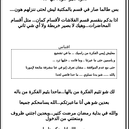
بس طالما صار في قسم بالمكتبة ليش لحتى ننزلهم هون....
اذا بدكم بنقسم قسم الفلاشات لأقسام كمان... متل أقسام
المحاضرات...وهيك لا بصير خربطة ولا أي شي تاني
اقتباس
معليش إيمي الفكرة من راسيك ... ما في تشجيع
و ياسمين حتى ما عبرتنا .. وما فاتت .. خليها ترد ...
حتى مع عدم الموافقة .. مشان نعرف إنو في عنا مشرفة متابعة لإمورنا
يالله ...... شو بدنا نساوي .... ما حدا فاضي لحدا
لك شو تئيم الفكرة من بالها...ماحدا بئيم الفكرة من باله
بعدين شو هي أنا ماعبرتكم...الله يسامحكم جميعا
والله في بداية رمضان مرضت كتير...وبعدين اجتني ظروف
ومنعتني من الدخول