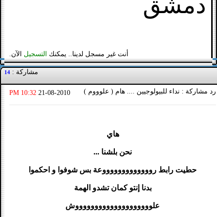
دمشق
أنت غير مسجل لدينا.. يمكنك
التسجيل
الآن.
مشاركة :
14
رد مشاركة : نداء للبيولوجيين .... هام ( علوووم )
10:32 PM
21-08-2010
هاي
نحن بلشنا ...
حطيت رابط روووووووووووووعة بس شوفوا و احكموا
بدنا إنتو كمان تشدو الهمة
علووووووووووووووووووووش