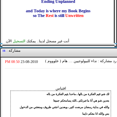
Ending Unplanned
and Today is where my Book Begins
so The
Rest
is still
Unwritten
أنت غير مسجل لدينا.. يمكنك
التسجيل
الآن.
مشاركة :
16
رد مشاركة : نداء للبيولوجيين .... هام ( علوووم )
08:50 PM
23-08-2010
اقتباس
لك شو تئيم الفكرة من بالها...ماحدا بئيم الفكرة من باله
بعدين شو هي أنا ماعبرتكم...الله يسامحكم جميعا
والله في بداية رمضان مرضت كتير...وبعدين اجتني ظروف ومنعتني من الدخول
بس والله انا معكم دايما