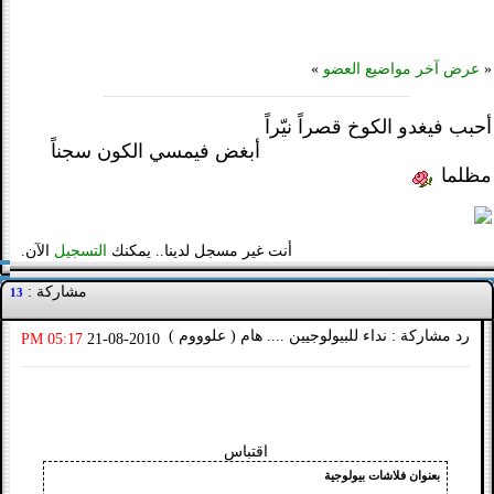
«
عرض آخر مواضيع العضو
»
أحبب فيغدو الكوخ قصراً نيّراً
أبغض فيمسي الكون سجناً
مظلما
أنت غير مسجل لدينا.. يمكنك
التسجيل
الآن.
مشاركة :
13
رد مشاركة : نداء للبيولوجيين .... هام ( علوووم )
05:17 PM
21-08-2010
اقتباس
بعنوان فلاشات بيولوجية