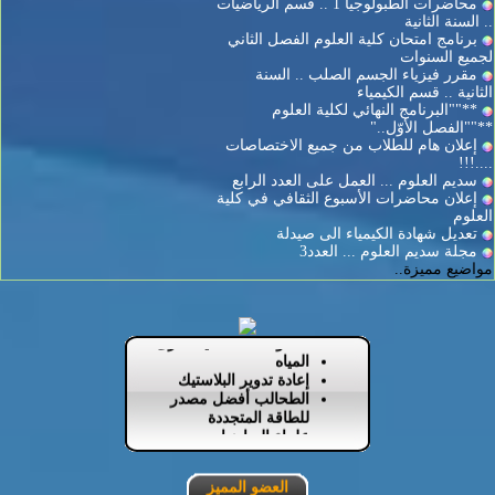
محاضرات الطبولوجيا 1 .. قسم الرياضيات
.. السنة الثانية
برنامج امتحان كلية العلوم الفصل الثاني
لجميع السنوات
مقرر فيزياء الجسم الصلب .. السنة
الثانية .. قسم الكيمياء
**""البرنامج النهائي لكلية العلوم
**""الفصل الأوّل.."
إعلان هام للطلاب من جميع الاختصاصات
....!!!
سديم العلوم ... العمل على العدد الرابع
إعلان محاضرات الأسبوع الثقافي في كلية
العلوم
مواضيع ننصح بزيارتها:
تعديل شهادة الكيمياء الى صيدلة
العوالم المتعددة
مجلة سديم العلوم ... العدد3
اكتشاف هام: أحقاً ينبض
مواضيع مميزة..
الشفق القطبي لكوكب
زحل
البحث عن الحياة في
منظومات شمسية أخرى
المياه
إعادة تدوير البلاستيك
الطحالب أفضل مصدر
للطاقة المتجددة
علماء الرياضيات
محاضرات التحليل 3 ..
قسم الإحصاء
محاضرات برمجة
العضو المميز