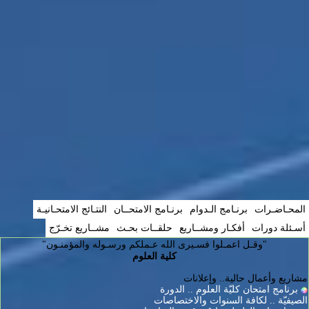
المحـاضـرات
برنـامج الـدوام
برنـامج الامتحــان
النتـائج الامتحـانيـة
أسـئلة دورات
أفكـار ومشــاريع
حلقــات بحـث
مشــاريع تخـرّج
"وقـل اعمـلوا فسـيرى الله عـملكم ورسـوله والمؤمنـون"
كلية العلوم
مشاريع وأعمال حالية.. وإعلانات
برنامج امتحان كليّة العلوم .. الدورة
الصيفيّة .. لكافة السنوات والاختصاصات