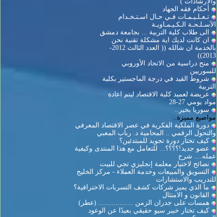
والارشادات )
أحكام فقه الجهاد
تـعـلـيـمـات فـي حـال اسـتـخـدام
الآسـلـحـة الـكـيـمـاويـة
الى طلاب كلية التربية ... بجامعة دمشق
ان كانت لديك اية مشكلة تقنية نحن
بالخدمة ان شالله (( العدد الثالث 2012-
2013))
منح دراسية من الاتحاد الأوروبي
للسوريين
شروط القيد في درجة الماجستير بكلية
التربية
عريضة لعميد كلية الاقتصاد ليتم اعادة
مواد يومي 27-28
سوريا بخير..
مواضيع مميزة..
دورة الملكية الفكرية في عصر الاقتصاد المعرفي
والتحول الرقمي .. المحامية د. رباب المعبي
كيف تختار دورة تجويد للمبتدئين؟
عضو جديد!؟؟؟؟... للتعامل مع هذا المنتدى وكيفية
عمله.... شرح
نصائح لاختيار معلمة إنجليزي تجي للبيت
التسويق والمبيعات وخدمة العملاء - مركز الخليج
للتدريب والاستشارات
ما الذي يميز شركات كشف التسربات الاحترافية؟
القانون و الامتثال
همسات على جدران الزمن .................. (عطر)
كيف تختار خبير سيو حقيقي بعيدًا عن الوعود