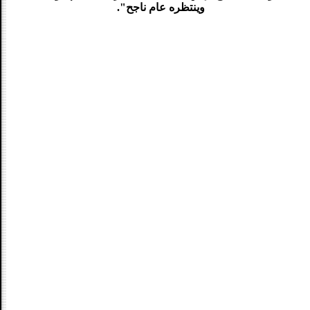
وينتظره عام ناجح".