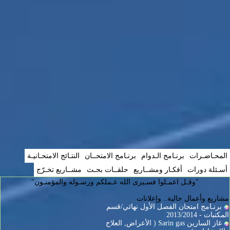
المحـاضـرات
برنـامج الـدوام
برنـامج الامتحــان
النتـائج الامتحـانيـة
أسـئلة دورات
أفكـار ومشــاريع
حلقــات بحـث
مشــاريع تخـرّج
"وقـل اعمـلوا فسـيرى الله عـملكم ورسـوله والمؤمنـون"
مشاريع وأعمال حالية.. وإعلانات
برنـامج امتحان الفصل الأول نهائي/قسم
المكتبات - 2013/2014
غاز السارين Sarin gas ( الأعراض, العلاج