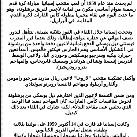
لم يحدث منذ عام 1959 أن لعب منتخب إسبانيا مباراة كرة قدم
رسمية بقوام أساسي مكون من ثمانية لاعبين لفريق برشلونة، وهو
ما حدث اليوم في لقاء نيجيريا ببطولة كأس القارات لكرة القدم،
المقامة في البرازيل.
ونجحت إسبانيا خلال اللقاء في الفوز بثلاثية نظيفة، لتتأهل للدور
نصف النهائي عن جدارة لتواجه إيطاليا، وذلك بعدما قرر المدرب
فيسنتي ديل بوسكي الدفع بثمانية لاعبين دفعة واحدة من برشلونة
في التشكيل الأساسي وهم (الحارس فيكتور فالديس، المدافعين
جيرارد بيكيه وسرجيو بوسكيتس وجوردي ألبا، ولاعبي الوسط
أندريس إنييستا وتشافي هرنانديز وسيسك فابريجاس، والمهاجم
بدرو رودريجيز).
وأكمل تشكيلة منتخب "لاروخا" لاعبي ريال مدريد سرخيو راموس
وألفارو أربيلوا، ومهاجم فالنسيا روبرتو سولدادو.
ومن ضمن التسعة لاعبين الذين اختارهم ديل بوسكي من برشلونة
لخوض منافسات كأس القارات، كان المهاجم ديفيد فيا الوحيد
الذي يجلس على مقاعد البدلاء، لكنه شارك في اللقاء بعد ذلك
كبديل.
وكانت إسبانيا قد فازت في 14 أكتوبر 1959 على بولندا بثلاثية
نظيفة، بفضل ثماني الفريق الكتالوني
راماليتس وأوليفيلا وجارثيا وسيجارا وجينسانا وتيخادا وكوبالا