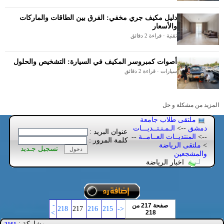
دليل مكيف جري مخفي: الفرق بين الطاقات والماركات
والأسعار
تقنية · قراءة 2 دقائق
أصوات كمبروسر المكيف في السيارة: التشخيص والحلول
سيارات · قراءة 2 دقائق
المزيد من مشكلة و حل
ملتقى طلاب جامعة
دمشق
-->
الـمـنـتــديـــات
عنوان البريد :
-->
المنتديــات العــامــة
--
كلمة المرور :
>
ملتقى الرياضة
تسجيل جـديد
والمشجعين
اخبار الرياضة
-
صفحة 217 من
218
217
216
215
<-
>
218
مشاركة :