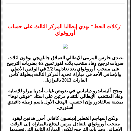
"ركلات الحظ" تهدي إيطاليا المركز الثالث على حساب
أوروغواي
تصدى حارس المرمى الإيطالي العملاق جانلويجي بوفون لثلاث
ضربات ترجيح وقاد منتخب بلاده لفوز ثمين 3/2 بضربات الترجيح
على منتخب أوروغواي بعد تعادلهما 2/2 في الوقتين الأصلي
والإضافي الأحد في مباراة تحديد المركز الثالث ببطولة كأس
القارات 2013 بالبرازيل.
ونجح أليساندرو ديامانتي في تعويض غياب أندريا بيرلو للإصابة
وقاد المنتخب الإيطالي للتقدم مرتين على استاد "فونتي نوفا"
بمدينة سالفادور وإن احتسب الهدف الأول باسم زميله دافيدي
أستوري.
ولكن المهاجم الخطير إدينسون كافاني أحرز هدفين ليقود
منتخب أوروغواي للتعادل مرتين ليدفع بالمباراة إلى الوقت
الإضافي وضربات الترجيح لتكون المباراة الثانية التي تحسمها