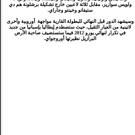
ولويس سواريز، مقابل ثلاثة لاعبين خارج تشكيلة برشلونة هم دي
ستيفانو وخينتو وجاراي.
وسيشهد الدور قبل النهائي للبطولة القارية مواجهة أوروبية وأخرى
لاتينية من العيار الثقيل، حيث ستصطدم إيطاليا بإسبانيا من جديد
في تكرار لنهائي يورو 2012 فيما ستستضيف صاحبة الأرض
البرازيل نظيرتها أوروجواي.