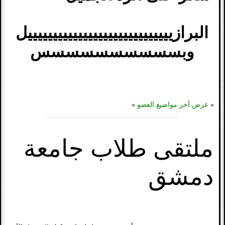
البرازيييييييييييييييييييييييييييييل
وبسسسسسسسسسس
«
عرض آخر مواضيع العضو
»
ملتقى طلاب جامعة
دمشق