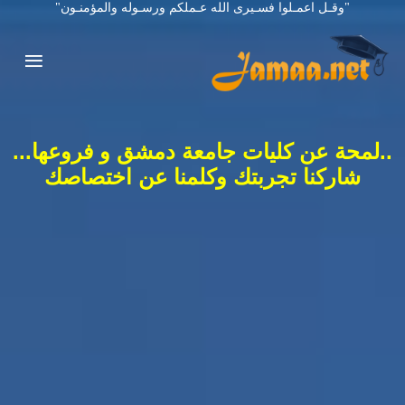
"وقـل اعمـلوا فسـيرى الله عـملكم ورسـوله والمؤمنـون"
..لمحة عن كليات جامعة دمشق و فروعها...
شاركنا تجربتك وكلمنا عن اختصاصك