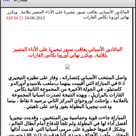
2161
الماتادور الأسباني يعاقب نسور نيجيريا على الأداء المتميز بثلاثية.. ويكرر
نهائي أوروبا بكأس القارات
04:52 AM
24-06-2013
الماتادور الأسباني يعاقب نسور نيجيريا على الأداء المتميز
بثلاثية.. ويكرر نهائي أوروبا بكأس القارات
واصل المنتخب الأسباني إنتصاراته ، وفاز على نظيره النيجيري
3-0 في المباراة التي أقيمت بينهما ب
ملعب بلاسيدو أديرالدو
كاستيلو ، في الجولة الأخيرة من المجموعة الثانية بكأس
القارات بالبرازيل ، وبهذه النتيجة تصدرت أسبانيا المجموعة
بالعلامة ، وإحتلت أوروجواي المركز الثاني برصيد 6 نقاط ، بينما
ودعت نيجيريا البطولة بفوز واحد على تاهيتي .
المباراة جاءت قوية وحماسية بين المنتخبين ، وقدمت نيجيريا
أفضل أداء لها في البطولة ولم تلجأ للدفاع أمام أبطال العالم ،
وشكل لاعبوها خطورة على مرمى أسبانيا التي قدمت أدائها
المعتاد .. وأحرز الأهداف جوردي ألبا هدفين(د 3) (د 88 ) وتوريس