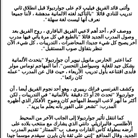
وأثنى قائد الفريق فيليب لام على جوارديولا قبل انطلاق ثاني
تدريب للنادي قائلا "بالتأكيد لغته الالمانية مدهشة ، لأننا جميعا
نعرف أنها ليست لغة سهلة".
ووصف لام ، أحد أهم لاعبي الفريق البافاري ، روح الفريق بعد
وصول المدرب الجديد قائلا "بالطبع في كل مرة يأتي فيها مدرب
آخر يصبح كل شيء جديدا: المحاضرات ، التدريبات ، كل شيء. الآن
ننظر بتفاؤل صوب المستقبل".
كما اعتبر الحارس مانويل نيوير أن جوارديولا "يتحدث الألمانية
بشكل جيد للغاية وسيواصل التحسن". أما المهاجم توماس مولر
فأبدى اقتناعه بأول تدريب الأربعاء ، حيث قال عن المدرب "عمله
كان رائعا".
وكشف الفرنسي فرانك ريبيري ، وهو أحد نجوم الفريق أيضا ، أن
جوارديولا "تحدث 20 أو 25 دقيقة بالألمانية" في التدريبات ، لكن
أكثر ما أبهر لاعب الوسط المهاجم كان وضوح الأفكار الذي أظهره
المدرب: "تشعر على الفور بأنه يعلم ما يريد".
كما انتقل تأثير جوارديولا إلى الجانب الآخر من المحيط
الأطلسي. فالبرازيلي دانتي الذي يشارك مع منتخب بلاده على
أرضه ببطولة كأس القارات وصف ب"الممتاز" تقديم المدرب
الجديد. وقال المدافع "إنني على ثقة بأن بايرن سيقدم موسما جيدا