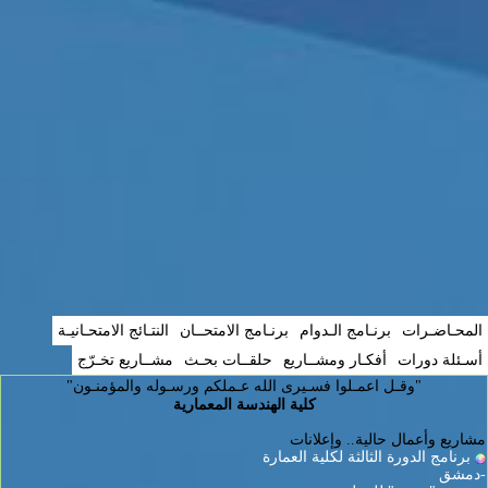
المحـاضـرات
برنـامج الـدوام
برنـامج الامتحــان
النتـائج الامتحـانيـة
أسـئلة دورات
أفكـار ومشــاريع
حلقــات بحـث
مشــاريع تخـرّج
"وقـل اعمـلوا فسـيرى الله عـملكم ورسـوله والمؤمنـون"
كلية الهندسة المعمارية
مشاريع وأعمال حالية.. وإعلانات
برنامج الدورة الثالثة لكلية العمارة
-دمشق