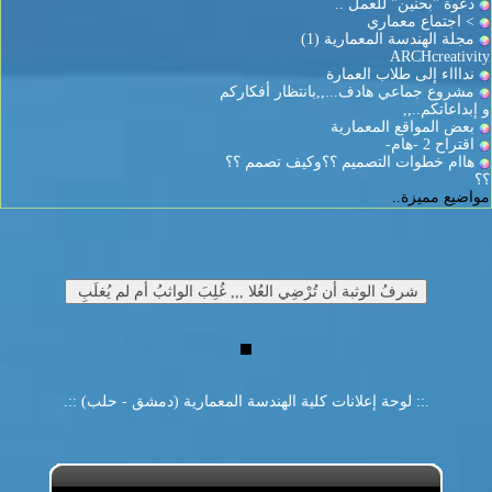
دعوة "بحنين" للعمل ..
> اجتماع معماري
مجلة الهندسة المعمارية (1)
ARCHcreativity
نداااء إلى طلاب العمارة
مشروع جماعي هادف...,,بانتظار أفكاركم
و إبداعاتكم..,,
بعض المواقع المعمارية
اقتراح 2 -هام-
هاام خطوات التصميم ؟؟وكيف تصمم ؟؟
؟؟
مواضيع مميزة..
.:: لوحة إعلانات كلية الهندسة المعمارية (دمشق - حلب) ::.
مواضيع