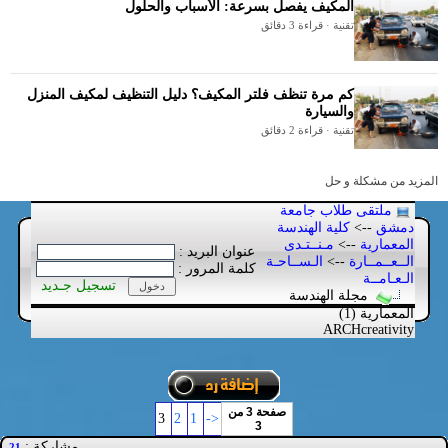
المكيف يفصل بسرعة: الأسباب والحلول
تقنية · قراءة 3 دقائق
كم مرة تنظف فلتر المكيف؟ دليل التنظيف لمكيف المنزل
والسيارة
تقنية · قراءة 2 دقائق
المزيد من مشكلة و حل
ملتقى طلاب جامعة
دمشق
-->
كلية الهندسة
المعمارية
-->
مـنــتـدى
عنوان البريد :
الــعــمــارة
-->
الـســاحـة
كلمة المرور :
الـعـامــة
تسجيل جـديد
مجلة الهندسة
المعمارية (1)
ARCHcreativity
صفحة 3 من
3
2
1
<-
3
مشاركة :
21