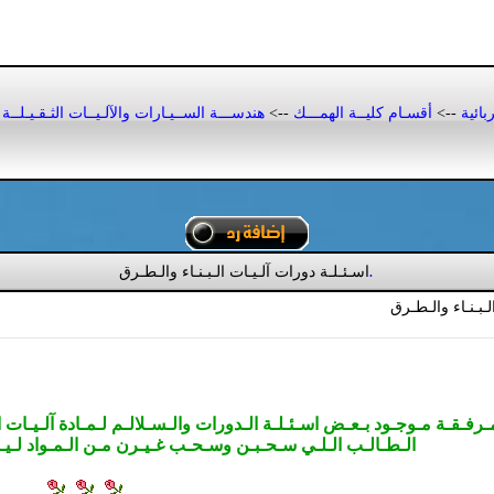
بائية
-->
أقسـام كليــة الهمـــك
-->
هندســـة الســيـارات والآلـيــات الثـقـيـلــة
اسـئـلـة دورات آلـيـات الـبـنـاء والـطـرق
.
ـبـنـاء والـطـرق
مـرفـقـة مـوجـود بـعـض اسـئـلـة الـدورات والـسـلالـم لـمـادة آلـيـات الـ
الـطـالـب الـلـي سـحـبـن وسـحـب غـيـرن مـن الـمـواد لـيـس