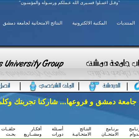
"وقـل اعمـلوا فسـيرى الله عـملكم ورسـوله والمؤمنـون"
المنتديات
المكتبة الالكترونية
النتائج الامتحانية لجامعة دمشق
 جامعة دمشق و فروعها... شاركنا تجربتك وكل
نـامج
برنـامج
النتـائج
أسـئلة
أفكـار
حلقــات
ـدوام
الامتحــان
الامتحـانيـة
دورات
ومشــاريع
بحـث