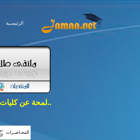
الرئيسـية
..لمحة عن كليات
بر
المحـاضـرات
ال