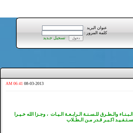
عنوان البريد :
كلمة المرور :
تسجيل جـديد
06:41 AM
08-03-2013
بـنـاء والـطـرق للـسـنـة الـرابـعـة الـيـات ، وجـزا الله خـيـرا
ـتـفـيـد اكـبـر قـدر مـن الـطـلاب