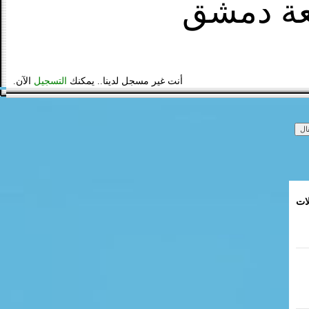
عة دمشق
أنت غير مسجل لدينا.. يمكنك
التسجيل
الآن.
لات