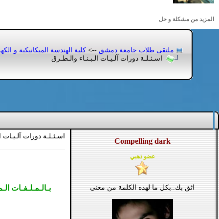
المزيد من مشكلة و حل
ملتقى طلاب جامعة دمشق
-->
كلية الهندسة الميكانيكية و الكهر
اسـئـلـة دورات آلـيـات الـبـنـاء والـطـرق
اسـئـلـة دورات آلـيـات ال
Compelling dark
عضو ذهبي
اثق بك..بكل ما لهذه الكلمة من معنى
بـالـمـلـفـات الـ