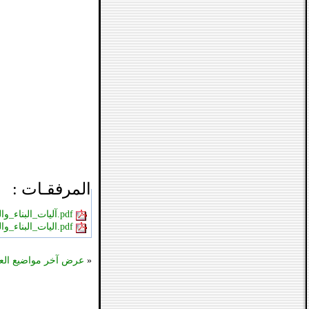
المرفقـات :
آليات_البناء_والطرق1.pdf
اليات_البناء_والطرق2.pdf
«
عرض آخر مواضيع الع