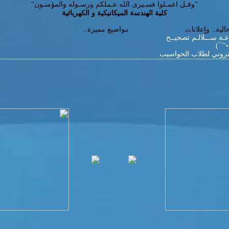
"وقـل اعمـلوا فسـيرى الله عـملكم ورسـوله والمؤمنـون"
كلية الهندسة الميكانيكية و الكهربائية
لية.. وإعلانات
مواضيع مميزة..
عـة ســـلالـم تصحيــح
'´¯)
تروني لطلاب الحواسيب