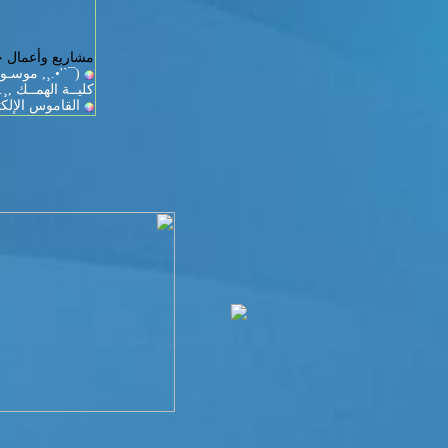
مشاريع وأعمال حا
(¯`'•.¸, موسـو
كليــة الهمــك ,¸.•
القاموس الإلك