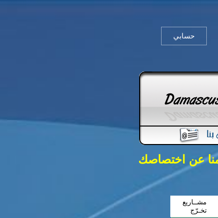
حسابي
منا عن اختصاصك
مشــاريع
تخـرّج