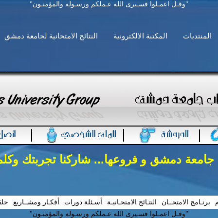
"وقـل اعمـلوا فسـيرى الله عـملكم ورسـوله والمؤمنـون"
المنتديات
المكتبة الالكترونية
النتائج الامتحانية لجامعة دمشق
 جامعة دمشق و فروعها... شاركنا تجربتك وكل
م
برنـامج الامتحــان
النتـائج الامتحـانيـة
أسـئلة دورات
أفكـار ومشــاريع
حلق
"وقـل اعمـلوا فسـيرى الله عـملكم ورسـوله والمؤمنـون"