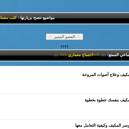
مواضيع ننصح بزيارتها :
كتب معمارية
:.
؟؟؟؟
الممتع: .::.
<<<اجتماع معماري >>>
.::.
لمكيف وعلاج أصوات المروحة
لمكيف بنفسك خطوة بخطوة
ر المكيف وكيفية التعامل معها