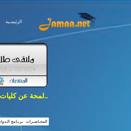
الرئيسـية
..لمحة عن كليات
المحـاضـرات
برنـامج الـدوا