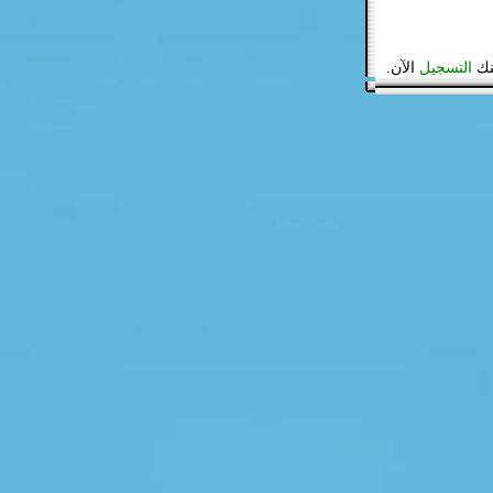
نك
التسجيل
الآن.