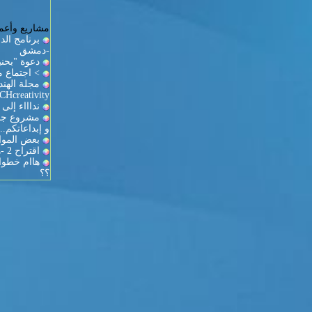
مشاريع وأعما
برنامج الدو
-دمشق
دعوة "بحني
> اجتماع 
Hcreativity
نداااء إلى
مشروع جما
و إبداعاتكم..,
بعض المواق
اقتراح 2 -هام-
هاام خطوا
؟؟