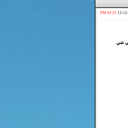
03:23 PM
13-12
قي شي