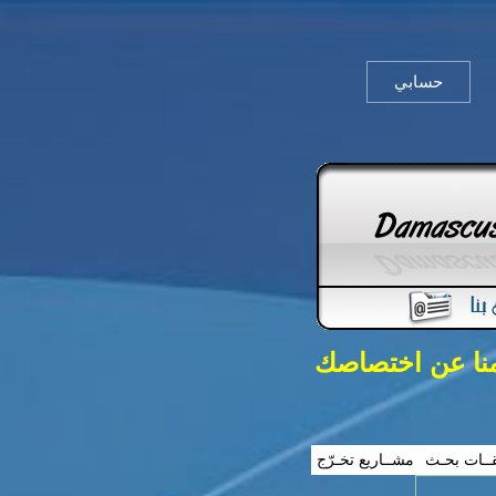
حسابي
منا عن اختصاصك
ــات بحـث
مشــاريع تخـرّج