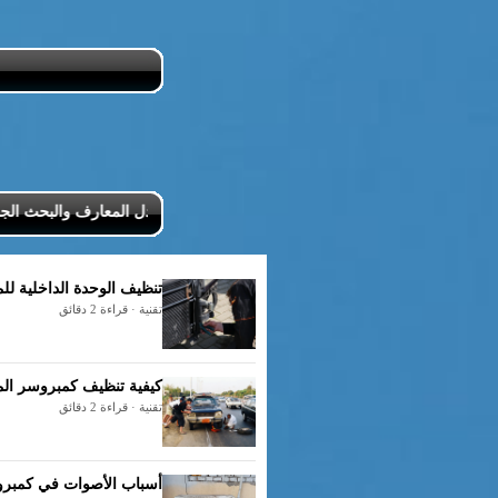
شاركنا تبادل المعارف والبحث الجماعي 
تنظيف الوحدة الداخلية ل
تقنية · قراءة 2 دقائق
كيفية تنظيف كمبروسر ا
تقنية · قراءة 2 دقائق
أسباب الأصوات في كمبروس