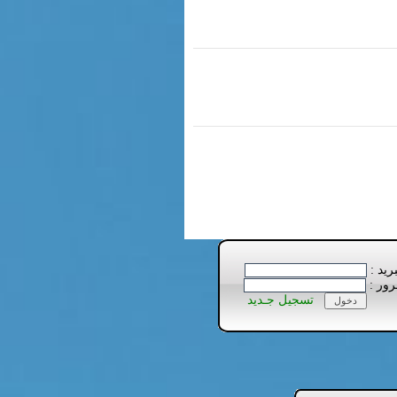
بريد :
رور :
تسجيل جـديد