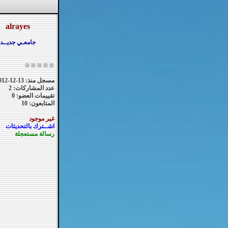
alrayes
جامعـي جديــد
مسجل منذ: 13-12-2012
عدد المشاركات: 2
تقييمات العضو: 0
المتابعون: 10
غير موجود
اشــترك بالتحديثات
رسالة مستعجلة