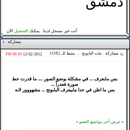
دمشق
أنت غير مسجل لدينا.. يمكنك
التسجيل
الآن.
مشاركة :
2
رد مشاركة : نبات البابونج .... مثبط للـ COX2
08:09 PM
12-02-2012
بس مابعرف ... في مشكلة بوضع الصور .... ما قدرت حط
صورة فعذراً ...
بس ما اظن في حدا مابيعرف البابونج ... مشهووور لانه
«
عرض آخر مواضيع العضو
»