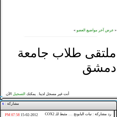
«
عرض آخر مواضيع العضو
»
ملتقى طلاب جامعة
دمشق
أنت غير مسجل لدينا.. يمكنك
التسجيل
الآن.
مشاركة :
6
رد مشاركة : نبات البابونج .... مثبط للـ COX2
07:58 PM
15-02-2012