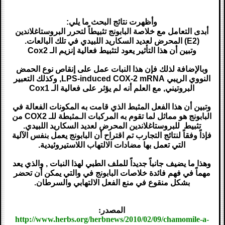
وأظهرت نتائج البحث ما يلي:
أبدى التعامل مع خلاصة البابونج تثبيطاً لتحرر البروستاغلاندين
(E2) المحرض لعديد السكاريد اللبيدي في تلك البالعات.
وتبين أن هذا التأثير يعود لتثبيط فعالية إنزيم الـ Cox2
وبالإضافة لذلك فإن هذا النبات عمل على إنقاص نوع الحمض
النووي الريبي LPS-induced COX-2 mRNA, وكذلك التعبير
البروتيني, مع العلم أنه لم يؤثر على فعالية الـ Cox1
وتبين أن هذا الفعل المثبط الذي قامت به المكونات الفعالة في
البابونج هو مماثل لما تقوم به المركبات الـمثبطة للـ COX2 من
تثبيط للبروستاغلاندين المحرض لعديد السكاريد اللبيدي.
فإذاً وفقاً لنتائج التجارب تم اقتراح أن البابونج يعمل بنفس الآلية
التي تعمل بها مضادات الالتهاب اللاستيروئيدية.
وهذا ما يضيف جانباً جديداً للملف الطبي لهذا النبات , والذي يعد
مهماً في فهم فائدة خلاصات البابونج في والتي يمكن أن تحضر
بشكل منقوع في منع الفعل الالتهابي والسرطان.
المصدر:
http://www.herbs.org/herbnews/2010/02/09/chamomile-a-