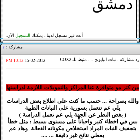
دمشق
أنت غير مسجل لدينا.. يمكنك
التسجيل
الآن.
مشاركة :
7
رد مشاركة : نبات البابونج .... مثبط للـ COX2
10:12 PM
15-02-2012
من كتر مو متوافرة عنا المراكز والتمويلات اللازمة لدراستها
والله بصراحة ... حسب ما كنت على اطلاع بعض الدراسات
يلي عم تنعمل بسورية على النباتات الطبية
( بغض النظر عن الجهة يلي عم تعمل الدراسة )
بس في اخطاء كتير واحياناً على مستوى بسيط : مثل خطأ
بتجفيف النبات المراد استخلاص مكوناته الفعالة وهاد عم
يعطي نتائج غير دقيقة ... ....