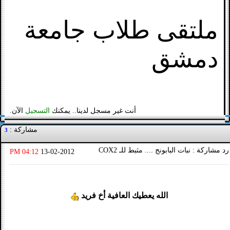
ملتقى طلاب جامعة
دمشق
أنت غير مسجل لدينا.. يمكنك
التسجيل
الآن.
مشاركة :
3
رد مشاركة : نبات البابونج .... مثبط للـ COX2
04:12 PM
13-02-2012
الله يعطيك العافية أخ فريد