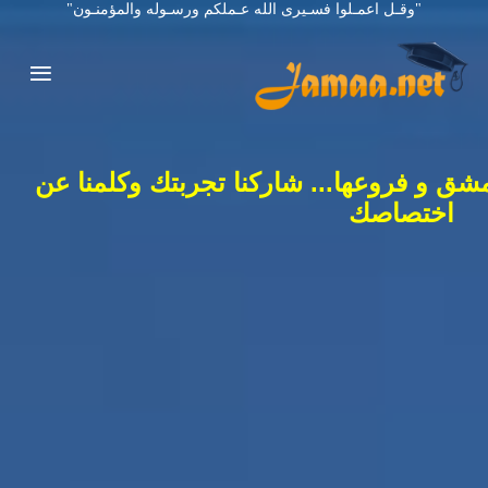
"وقـل اعمـلوا فسـيرى الله عـملكم ورسـوله والمؤمنـون"
شق و فروعها... شاركنا تجربتك وكلمنا عن
اختصاصك