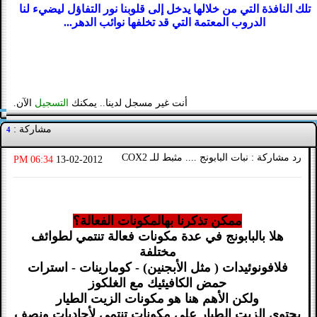
تلك النافذة التي من خلالها يدخل إلى قلوبنا نور التفاؤل ليضيء لنا
الدروب المعتمة التي قد تخلفها نوائب الدهر...
أنت غير مسجل لدينا.. يمكنك
التسجيل
الآن.
مشاركة :
4
رد مشاركة : نبات البابونج .... مثبط للـ COX2
06:34 PM
13-02-2012
ممكن تذكرنا بهالمكونات الفعالة؟
هلا بالبابونج في عدة مكونات فعالة تنتمي لطوائف
مختلفة
فلافونوئيدات ( مثل الأبجنين) - كومارينات - استرات
حمض الكافيئيك مع الغلكوز
ولكن الأهم هنا هو مكونات الزيت الطيار
يحتوي الزيت الطيار على مكونات تنتمي لأحاديات ونصف