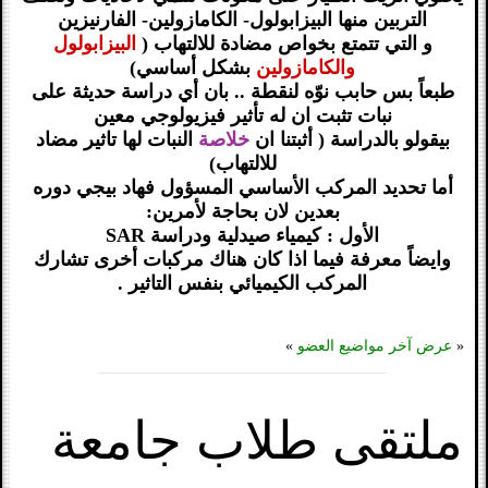
التربين منها البيزابولول- الكامازولين- الفارنيزين
و التي تتمتع بخواص مضادة للالتهاب (
البيزابولول
والكامازولين
بشكل أساسي)
طبعاً بس حابب نوّه لنقطة .. بان أي دراسة حديثة على
نبات تثبت ان له تأثير فيزيولوجي معين
بيقولو بالدراسة ( أثبتنا ان
خلاصة
النبات لها تاثير مضاد
للالتهاب)
أما تحديد المركب الأساسي المسؤول فهاد بيجي دوره
بعدين لان بحاجة لأمرين:
الأول : كيمياء صيدلية ودراسة SAR
وايضاً معرفة فيما اذا كان هناك مركبات أخرى تشارك
المركب الكيميائي بنفس التاثير .
«
عرض آخر مواضيع العضو
»
ملتقى طلاب جامعة