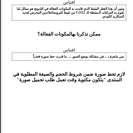
اقتباس
وتبين أن هذا الفعل المثبط الذي قامت به المكونات الفعالة في البابونج هو مماثل لما
تقوم به المركبات الـمثبطة للـ COX2 من تثبيط للبروستاغلاندين المحرض لعديد
السكاريد اللبيدي
ممكن تذكرنا بهالمكونات الفعالة؟
اقتباس
بس مابعرف ... في مشكلة بوضع الصور .... ما قدرت حط صورة فعذراً
لازم تحط صورة ضمن شروط الحجم والصيغة المطلوبة في
المنتدى "بتكون مكتوبة وقت تعمل طلب تحميل صورة"