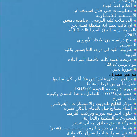
والارشادات )
أحكام فقه الجهاد
تـعـلـيـمـات فـي حـال اسـتـخـدام
الآسـلـحـة الـكـيـمـاويـة
الى طلاب كلية التربية ... بجامعة دمشق
ان كانت لديك اية مشكلة تقنية نحن
بالخدمة ان شالله (( العدد الثالث 2012-
2013))
منح دراسية من الاتحاد الأوروبي
للسوريين
شروط القيد في درجة الماجستير بكلية
التربية
عريضة لعميد كلية الاقتصاد ليتم اعادة
مواد يومي 27-28
سوريا بخير..
مواضيع مميزة..
برنامج "طمّني قلبك" دورة 9 أيام لكل أم لديها
طفل يعاني من فرط النشاط
دورة إدارة نظم الجودة ISO 9001
عضو جديد!؟؟؟؟... للتعامل مع هذا المنتدى وكيفية
عمله.... شرح
مركز الخليج للتدريب والاستشارات - إيفرلانس
إنشاء مسابح فلل بالدمام بأفكار عصرية
حلول احترافية لتوريد وتركيب القرميد
للمشروعات السكنية والتجارية.
شركة تنسيق حدائق بمحايل عسير
همسات على جدران الزمن .................. (عطر)
أفضل استراتيجيات التسوق الاقتصادي