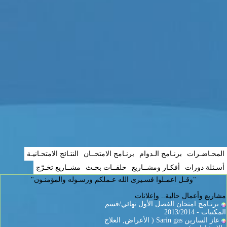
المحـاضـرات
برنـامج الـدوام
برنـامج الامتحــان
النتـائج الامتحـانيـة
أسـئلة دورات
أفكـار ومشــاريع
حلقــات بحـث
مشــاريع تخـرّج
"وقـل اعمـلوا فسـيرى الله عـملكم ورسـوله والمؤمنـون"
مشاريع وأعمال حالية.. وإعلانات
برنـامج امتحان الفصل الأول نهائي/قسم
المكتبات - 2013/2014
غاز السارين Sarin gas ( الأعراض, العلاج