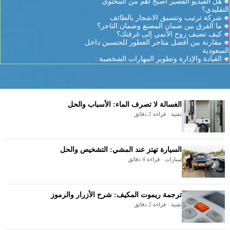
هل الفيديو القصير أصبح أهم من المحتوى
التقليدي؟
شركة ترتيب وتنسيق الاشجار بالطائف
ما الفرق بين ضمان المصنع وضمان التاجر؟
كيف تضيف روح الأنمي إلى غرفتك؟
مقارنة بين أفضل متاجر العطور للجنسين داخل
السعودية
القيادة والإدارة وتطوير المهارات الشخصية :
الغسالة لا تصرف الماء: الأسباب والحل
تقنية · قراءة 2 دقائق
السيارة تهتز عند المشي: التشخيص والحل
سيارات · قراءة 4 دقائق
ترجمة ريموت المكيف: شرح الأزرار والرموز
تقنية · قراءة 2 دقائق