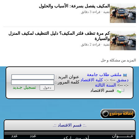
المكيف يفصل بسرعة: الأسباب والحلول
تقنية · قراءة 3 دقائق
كم مرة تنظف فلتر المكيف؟ دليل التنظيف لمكيف المنزل
والسيارة
تقنية · قراءة 2 دقائق
المزيد من مشكلة و حل
ملتقى طلاب جامعة
عنوان البريد :
دمشق
--> -:-
كلية الاقتصاد
كلمة المرور :
-:- -->
السنة الثالثة
تسجيل جـديد
قسم الاقتصاد
.:: قسم الاقتصاد ::.
عــنـــــــوان
عدد
عدد
آخر مشـــاركة