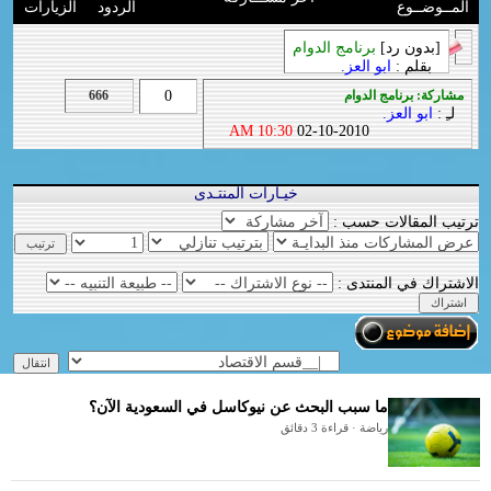
المــوضــوع
الردود
الزيارات
[بدون رد]
برنامج الدوام
بقلم :
ابو العز.
مشاركة: برنامج الدوام
0
666
لـِ :
ابو العز.
10:30 AM
02-10-2010
خيـارات المنتـدى
ترتيب المقالات حسب :
الاشتراك في المنتدى :
ما سبب البحث عن نيوكاسل في السعودية الآن؟
رياضة · قراءة 3 دقائق