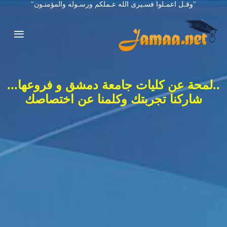
"وقـل اعمـلوا فسـيرى الله عـملكم ورسـوله والمؤمنـون"
..لمحة عن كليات جامعة دمشق و فروعها...
شاركنا تجربتك وكلمنا عن اختصاصك