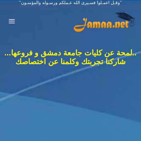
"وقـل اعمـلوا فسـيرى الله عـملكم ورسـوله والمؤمنـون"
..لمحة عن كليات جامعة دمشق و فروعها...
شاركنا تجربتك وكلمنا عن اختصاصك