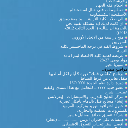
والارشادات )
أحكام فقه الجهاد
تـعـلـيـمـات فـي حـال اسـتـخـدام
الآسـلـحـة الـكـيـمـاويـة
الى طلاب كلية التربية ... بجامعة دمشق
ان كانت لديك اية مشكلة تقنية نحن
بالخدمة ان شالله (( العدد الثالث 2012-
2013))
منح دراسية من الاتحاد الأوروبي
للسوريين
شروط القيد في درجة الماجستير بكلية
التربية
عريضة لعميد كلية الاقتصاد ليتم اعادة
مواد يومي 27-28
سوريا بخير..
مواضيع مميزة..
برنامج "طمّني قلبك" دورة 9 أيام لكل أم لديها
طفل يعاني من فرط النشاط
دورة إدارة نظم الجودة ISO 9001
عضو جديد!؟؟؟؟... للتعامل مع هذا المنتدى وكيفية
عمله.... شرح
مركز الخليج للتدريب والاستشارات - إيفرلانس
إنشاء مسابح فلل بالدمام بأفكار عصرية
حلول احترافية لتوريد وتركيب القرميد
للمشروعات السكنية والتجارية.
شركة تنسيق حدائق بمحايل عسير
همسات على جدران الزمن .................. (عطر)
أفضل استراتيجيات التسوق الاقتصادي