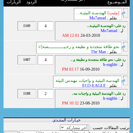
المــوضــوع
الردود
الزيارات
[مثبت]
الهندسـة البيئيـة...
بقلم :
Mo7amad
رد على: الهندسـة البيئيـة...
4
1349
لـِ :
Mo7amad
12:01 AM
24-03-2010
نحو طاقة متجددة و نظيفة و رخـيـــــــــــــصة[/t
بقلم :
The Man
رد على: نحو طاقة متجددة و نظيفة و ..
4
1407
لـِ :
h-eaghle
03:17 PM
16-09-2010
الهندسة البيئية و واجبات مهندس البيئة
بقلم :
ECO-EAGLE
رد على: الهندسة البيئية و واجبات مه..
2
1188
لـِ :
h-eaghle
10:32 PM
23-08-2010
خيـارات المنتـدى
ترتيب المقالات حسب :