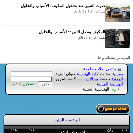
صوت السير عند تشغيل المكيف: الأسباب والحلول
سيارات · قراءة 2 دقائق
المكيف يفصل التبريد: الأسباب والحلول
تقنية · قراءة 2 دقائق
المزيد من مشكلة و حل
ملتقى طلاب جامعة
عنوان البريد :
دمشق
--> -:-
كلية الهندسة
كلمة المرور :
المدنية
-:- -->
مجالات
تسجيل جـديد
الهندسة المدنية
الهندسـة البيئيـة
.:: الهندسـة البيئيـة ::.
عــنـــــــوان
عدد
عدد
آخر مشـــاركة