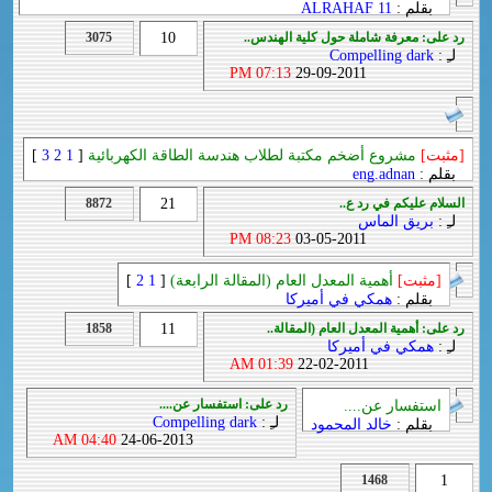
بقلم :
ALRAHAF 11
رد على: معرفة شاملة حول كلية الهندس..
10
3075
لـِ :
Compelling dark
07:13 PM
29-09-2011
[مثبت]
مشروع أضخم مكتبة لطلاب هندسة الطاقة الكهربائية
[
1
2
3
]
بقلم :
eng.adnan
السلام عليكم في رد ع..
21
8872
لـِ :
بريق الماس
08:23 PM
03-05-2011
[مثبت]
أهمية المعدل العام (المقالة الرابعة)
[
1
2
]
بقلم :
همكي في أميركا
رد على: أهمية المعدل العام (المقالة..
11
1858
لـِ :
همكي في أميركا
01:39 AM
22-02-2011
رد على: استفسار عن....
استفسار عن....
لـِ :
Compelling dark
بقلم :
خالد المحمود
04:40 AM
24-06-2013
1468
1