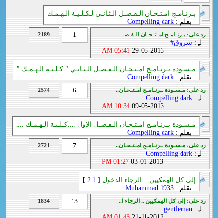
بـرنـامـج امـتـحـان الـفـصـل الـثـانـي لـكـلـيـة الـهـمـك
بقلم :
Compelling dark
رد على: بـرنـامـج امـتـحـان الـفـصـ..
1
2189
لـِ :
شروق#
05:41 AM
29-05-2013
مـسـودة بـرنـامـج امـتـحـان الـفـصـل الـثـانـي " كـلـيـة الـهـمـك "
بقلم :
Compelling dark
رد على: مـسـودة بـرنـامـج امـتـحـان..
6
2574
لـِ :
Compelling dark
10:34 AM
09-05-2013
مـسـودة بـرنـامـج امـتـحـان الـفـصـل الاول ,,,,كـلـيـة الـهـمـك ,,,,
بقلم :
Compelling dark
رد على: مـسـودة بـرنـامـج امـتـحـان..
7
2721
لـِ :
Compelling dark
01:27 PM
03-01-2013
إلى كل الهمكيين .. الرجاء الدخول
[
1
2
]
بقلم :
Muhammad 1933
رد على: إلى كل الهمكيين .. الرجاء ا..
13
1834
لـِ :
gentleman
01:46 AM
21-11-2012