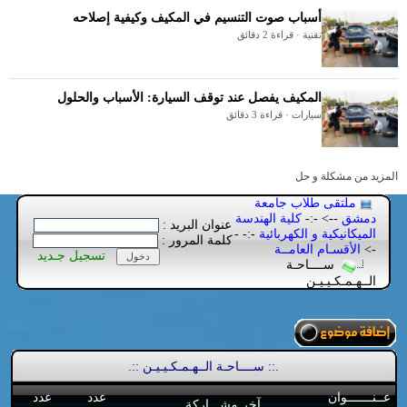
أسباب صوت التنسيم في المكيف وكيفية إصلاحه
تقنية · قراءة 2 دقائق
المكيف يفصل عند توقف السيارة: الأسباب والحلول
سيارات · قراءة 3 دقائق
المزيد من مشكلة و حل
ملتقى طلاب جامعة
دمشق
--> -:-
كلية الهندسة
عنوان البريد :
الميكانيكية و الكهربائية
-:- -
كلمة المرور :
->
الأقسـام العامــة
تسجيل جـديد
ســــاحـة
الــهـمـكـيـيـن
.:: ســــاحـة الــهـمـكـيـيـن ::.
عــنـــــــوان
عدد
عدد
آخر مشـــاركة