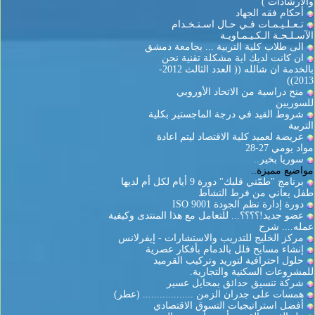
والارشادات )
أحكام فقه الجهاد
تـعـلـيـمـات فـي حـال اسـتـخـدام
الآسـلـحـة الـكـيـمـاويـة
الى طلاب كلية التربية ... بجامعة دمشق
ان كانت لديك اية مشكلة تقنية نحن
بالخدمة ان شالله (( العدد الثالث 2012-
2013))
منح دراسية من الاتحاد الأوروبي
للسوريين
شروط القيد في درجة الماجستير بكلية
التربية
عريضة لعميد كلية الاقتصاد ليتم اعادة
مواد يومي 27-28
سوريا بخير..
مواضيع مميزة..
برنامج "طمّني قلبك" دورة 9 أيام لكل أم لديها
طفل يعاني من فرط النشاط
دورة إدارة نظم الجودة ISO 9001
عضو جديد!؟؟؟؟... للتعامل مع هذا المنتدى وكيفية
عمله.... شرح
مركز الخليج للتدريب والاستشارات - إيفرلانس
إنشاء مسابح فلل بالدمام بأفكار عصرية
حلول احترافية لتوريد وتركيب القرميد
للمشروعات السكنية والتجارية.
شركة تنسيق حدائق بمحايل عسير
همسات على جدران الزمن .................. (عطر)
أفضل استراتيجيات التسوق الاقتصادي