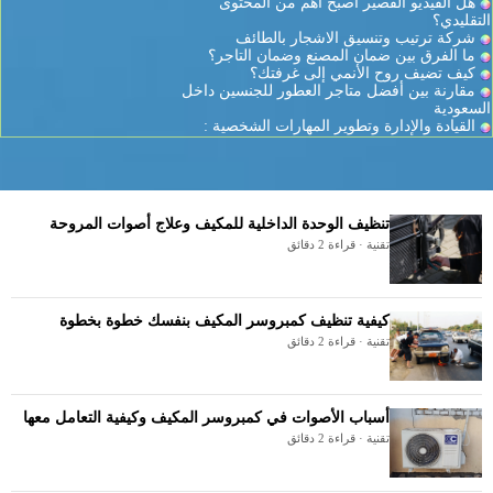
هل الفيديو القصير أصبح أهم من المحتوى
التقليدي؟
شركة ترتيب وتنسيق الاشجار بالطائف
ما الفرق بين ضمان المصنع وضمان التاجر؟
كيف تضيف روح الأنمي إلى غرفتك؟
مقارنة بين أفضل متاجر العطور للجنسين داخل
السعودية
القيادة والإدارة وتطوير المهارات الشخصية :
تنظيف الوحدة الداخلية للمكيف وعلاج أصوات المروحة
تقنية · قراءة 2 دقائق
كيفية تنظيف كمبروسر المكيف بنفسك خطوة بخطوة
تقنية · قراءة 2 دقائق
أسباب الأصوات في كمبروسر المكيف وكيفية التعامل معها
تقنية · قراءة 2 دقائق