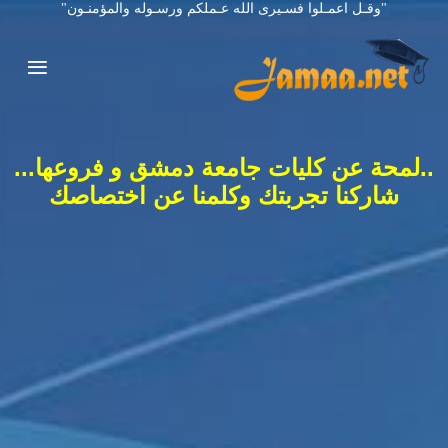
"وقـل اعمـلوا فسـيرى الله عـملكم ورسـوله والمؤمنـون"
..لمحة عن كليات جامعة دمشق و فروعها...
شاركنا تجربتك وكلمنا عن اختصاصك