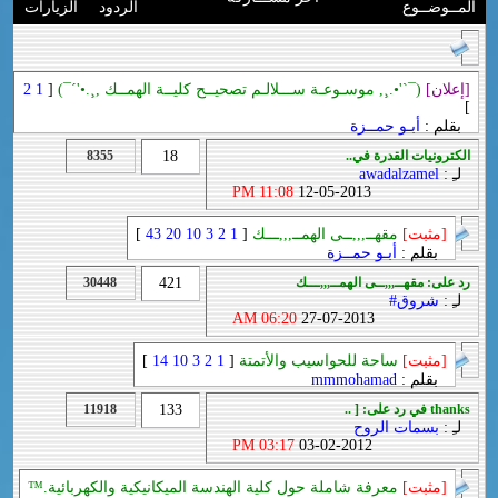
المــوضــوع
الردود
الزيارات
[إعلان]
(¯`'•.¸, موسـوعـة ســـلالـم تصحيــح كليــة الهمــك ,¸.•'´¯)
[
1
2
]
بقلم :
أبـو حمــزة
الكترونيات القدرة في..
18
8355
لـِ :
awadalzamel
11:08 PM
12-05-2013
[مثبت]
مقهــ,,,ــى الهمــ,,,ـــك
[
1
2
3
10
20
43
]
بقلم :
أبـو حمــزة
رد على: مقهــ,,,ــى الهمــ,,,ـــك
421
30448
لـِ :
شروق#
06:20 AM
27-07-2013
[مثبت]
ساحة للحواسيب والأتمتة
[
1
2
3
10
14
]
بقلم :
mmmohamad
thanks في رد على: [ ..
133
11918
لـِ :
بسمات الروح
03:17 PM
03-02-2012
[مثبت]
معرفة شاملة حول كلية الهندسة الميكانيكية والكهربائية.™