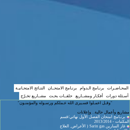
المحـاضـرات
برنـامج الـدوام
برنـامج الامتحــان
النتـائج الامتحـانيـة
أسـئلة دورات
أفكـار ومشــاريع
حلقــات بحـث
مشــاريع تخـرّج
"وقـل اعمـلوا فسـيرى الله عـملكم ورسـوله والمؤمنـون"
مشاريع وأعمال حالية.. وإعلانات
برنـامج امتحان الفصل الأول نهائي/قسم
المكتبات - 2013/2014
غاز السارين Sarin gas ( الأعراض, العلاج