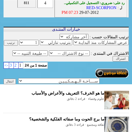
رد على: ضروري: التسجيل على التكميلي..
4
811
لـِ :
RED-SCORPION
07:23 PM
29-07-2012
خيـارات المنتـدى
ترتيب المقالات حسب :
الاشتراك في المنتدى :
->
3
2
1
صفحة 1 من 24
ما هو الخرف؟ التعريف والأعراض والأسباب
علوم وفضاء · قراءة 2 دقائق
ما برج الحوت وما صفاته الفلكية والشخصية؟
ثقافة ومجتمع · قراءة 3 دقائق