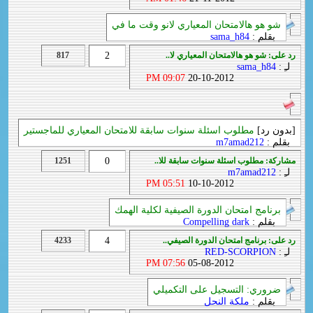
شو هو هالامتحان المعياري لانو وقت ما في
بقلم :
sama_h84
رد على: شو هو هالامتحان المعياري لا..
2
817
لـِ :
sama_h84
09:07 PM
20-10-2012
[بدون رد]
مطلوب اسئلة سنوات سابقة للامتحان المعياري للماجستير
بقلم :
m7amad212
مشاركة: مطلوب اسئلة سنوات سابقة للا..
0
1251
لـِ :
m7amad212
05:51 PM
10-10-2012
برنامج امتحان الدورة الصيفية لكلية الهمك
بقلم :
Compelling dark
رد على: برنامج امتحان الدورة الصيفي..
4
4233
لـِ :
RED-SCORPION
07:56 PM
05-08-2012
ضروري: التسجيل على التكميلي
بقلم :
ملكة النحل