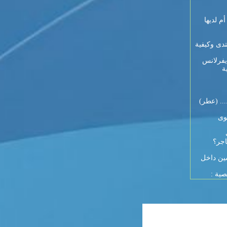
 9 أيام لكل أم لديها
تدى وكيفية
يفرلانس
ة
... (عطر)
وى
اجر؟
ين داخل
صية :