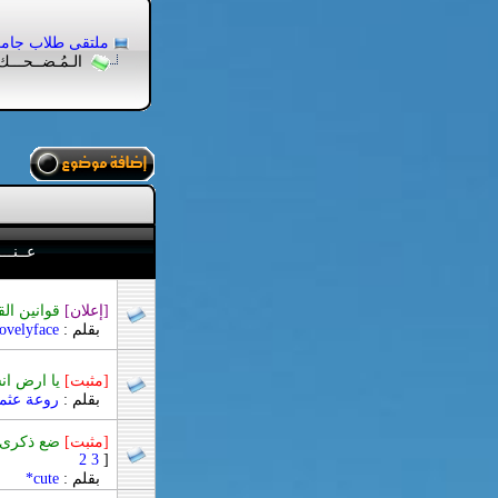
ملتقى طلاب جام
الـمُـضــحـــك .
عــنــ
[إعلان]
قوانين ال
بقلم :
lovelyface
[مثبت]
يا ارض ان
بقلم :
روعة عثم
[مثبت]
ضع ذكرى.. 
2
3
]
بقلم :
cute*