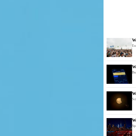
Wh
En
Wh
Bu
Wi
Sc
Wh
Sp