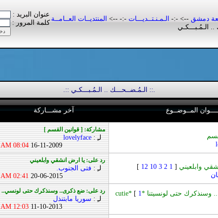
عنوان البريد :
عة دمشق
--> -:-
الـمـنـتــديـــات
-:- -->
المنتديــات العــامــة
كلمة المرور :
. الـمُـبـــكـي
.:: الـمُـضــحـــك .. الـمُـبـــكـي ::.
ـــــوان المــوضــوع
آخر مشـــاركة
مشاركة: [ قوانين القسم ]
قسم
لـِ :
lovelyface
08:04 AM
16-11-2009
رد على: يا ارض انشقي وابلعيني
شقي وابلعيني
[
1
2
3
10
12
]
لـِ :
فتى الجنوب.
ان
02:41 AM
20-06-2015
رد على: ضع ذكرى.. وسنذكرك حتى لونسي..
وسنذكرك حتى لونسيتنا *cutie*
1
[
لـِ :
سوريا مابتنذل
12:03 AM
11-10-2013