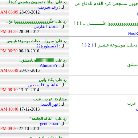
رد على: لماذا لا توجهون مشجعي كرة ا..
توجهون مشجعي كرة القدم للدفاع عن
لـِ :
رغد شريف
03:09 AM
28-09-2012
رد على: حلّوووووووووووووووووووا عنّ..
ووووووووووووا عنّــــــــــي ..!!!!
[
لـِ :
محمد الفارس
04:38 PM
28-09-2017
NooR
رد على: مبروك .. دخلت موسوعة غينيس
 دخلت موسوعة غينيس
[
1
2
3
]
لـِ :
الاسطورة22
06:50 PM
06-10-2016
رد على: آآآآآآآآآآآآآآآآآآآه يادمشق..
 يادمشق
لـِ :
AhmadSY
06:49 AM
20-07-2015
رد على: بكاء وانين
لـِ :
عاشـق فلسـطين
08:10 PM
13-01-2014
مشاركة: عرب .. عرب
 عرب
لـِ :
نهر العسل
ل
10:40 AM
17-12-2013
رد على: "ثقافة الجامعة"
لـِ :
gentleman
09:30 PM
27-10-2013