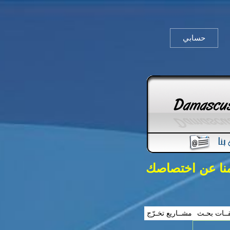
حسابي
منا عن اختصاصك
ــات بحـث
مشــاريع تخـرّج