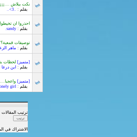
نكت ببلاش ....¡¡¡¡
بقلم :
..3>..
احذروا ان تخيطو
بقلم :
sandy.
توصيفات قمعية؟؟؟
بقلم :
ماهر الزع
[متميز]
لحظات بته
بقلم :
ابن درعا
[متميز]
واعجبا....
بقلم :
onely girl
ترتيب المقالات
الاشتراك في الم