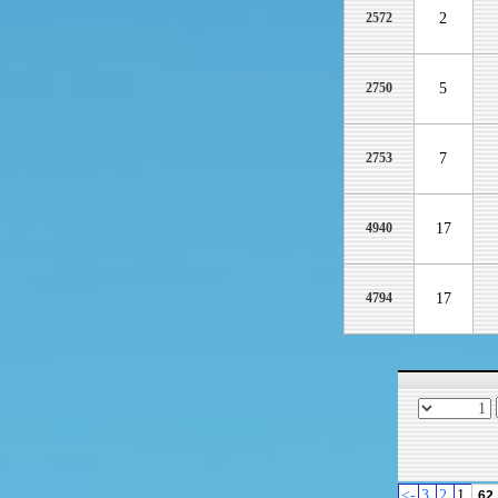
2572
2
2750
5
2753
7
4940
17
4794
17
->
3
2
1