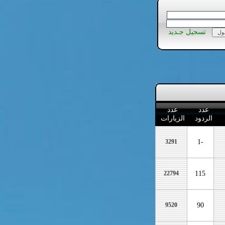
تسجيل جـديد
عدد
عدد
الردود
الزيارات
3291
-1
22794
115
9520
90