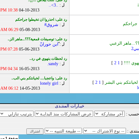
رد على: نكت ببلاش ....¡¡..
لـِ :
..3>..
10:38 PM
04-10-2013
رد على: احذروا ان تخيطوا جراحكم
ا جراحكم
لـِ :
شروق#
06:29 AM
05-08-2013
رد على: توصيفات قمعية؟؟؟...ماهر الز..
...ماهر الزعبي
لـِ :
ّابن حورانّ
بي2
07:28 PM
05-06-2013
رد لحظات بتهوي في رد..
وي !!!!
[
1
2
]
لـِ :
sandy.
04:34 PM
16-05-2013
رد على: واعجبا.... لخيانتكم بني الب..
 لخيانتكم بني البشر
[
1
2
]
لـِ :
lonely girl
l
06:12 AM
14-05-2013
خيـارات المنتـدى
 حسب :
نتدى :
صفحة 1 من 62