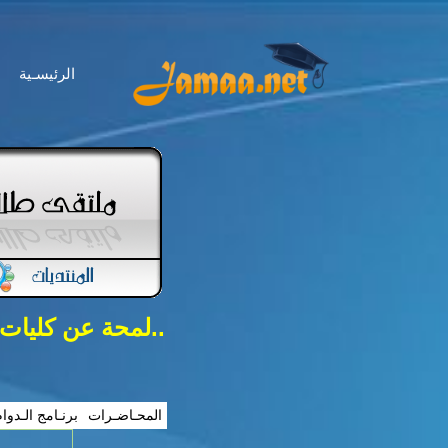
الرئيسـية
..لمحة عن كليات
المحـاضـرات
برنـامج الـدوا