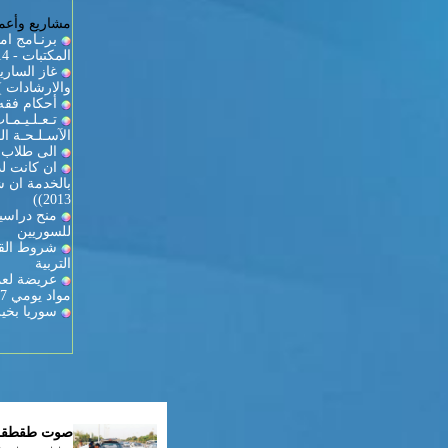
مشاريع وأعما
برنـامج ام
المكتبات - 2013/2014
والارشادات )
أحكام فقه 
تـعـلـيـمـ
الآسـلـحـة الـ
الى طلاب ك
ان كانت لد
2013))
منح دراسية
للسوريين
شروط القي
التربية
عريضة لعمي
مواد يومي 27-28
سوريا بخير
صوت طقطقة ف