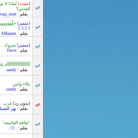
[مثبت]
لماذا لا 
القدس؟
بقلم :
iraqi_man
[متميز]
حلّووووووو
]
3
2
1
بقلم :
 Al$aaam
[متميز]
مبروك ..
بقلم :
Dove
آآآآآآآآآآآآآآآآآآآه
بقلم :
sandy.
بكاء وانين
بقلم :
sandy.
[بدون رد]
عرب ..
بقلم :
نهر العس
"ثقافة الجامعة"
بقلم :
..3>..