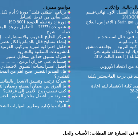
ل حالية.. وإعلانات
مواضيع مميزة..
تحان الفصل الأول نهائي/قسم
برنامج "طمّني قلبك" دورة
طفل يعاني من فرط النشاط
غاز السارين Sarin gas ( الأعراض, العلاج
دورة إدارة نظم الجودة ISO 9001
عضو جديد!؟؟؟؟... للتعامل مع هذا المن
الجهاد
عمله.... شرح
ات فـي حـال اسـتـخـدام
مركز الخليج للتدريب والاستشارات - إ
كـيـمـاويـة
إنشاء مسابح فلل بالدمام بأفكار عصري
لية التربية ... بجامعة دمشق
حلول احترافية لتوريد وتركيب القرميد
يك اية مشكلة تقنية نحن
للمشروعات السكنية والتجارية.
بالخدمة ان شالله (( العدد الثالث 2012-
شركة تنسيق حدائق بمحايل عسير
همسات على جدران الزمن ...............
 من الاتحاد الأوروبي
أفضل استراتيجيات التسوق الاقتصادي
هل الفيديو القصير أصبح أهم من المحت
د في درجة الماجستير بكلية
التقليدي؟
شركة ترتيب وتنسيق الاشجار بالطائف
د كلية الاقتصاد ليتم اعادة
ما الفرق بين ضمان المصنع وضمان الت
كيف تضيف روح الأنمي إلى غرفتك؟
..
مقارنة بين أفضل متاجر العطور للجنس
السعودية
القيادة والإدارة وتطوير المهارات الشخ
ي السيارة عند المطبات: الأسباب والحل