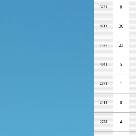
3221
8
9713
30
7575
23
4841
5
2371
1
2414
0
2753
4