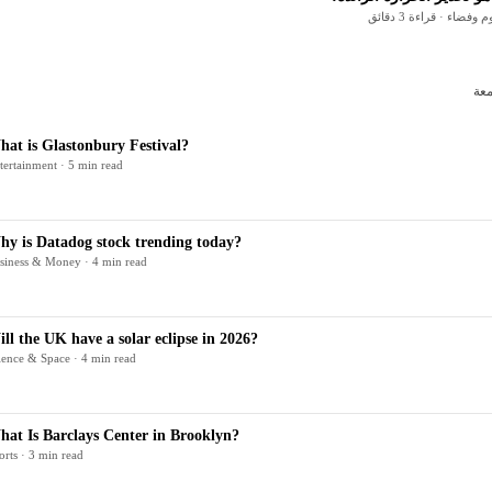
 وفضاء · قراءة 3 دقائق
معة
at is Glastonbury Festival?
tertainment · 5 min read
y is Datadog stock trending today?
siness & Money · 4 min read
ll the UK have a solar eclipse in 2026?
ience & Space · 4 min read
at Is Barclays Center in Brooklyn?
orts · 3 min read