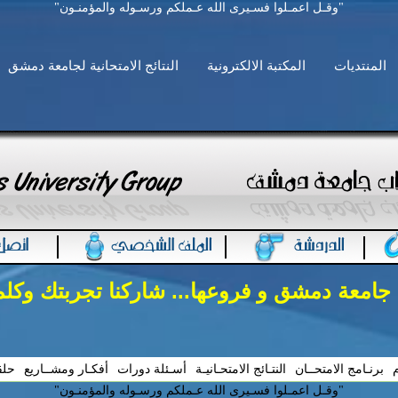
"وقـل اعمـلوا فسـيرى الله عـملكم ورسـوله والمؤمنـون"
المنتديات
المكتبة الالكترونية
النتائج الامتحانية لجامعة دمشق
 جامعة دمشق و فروعها... شاركنا تجربتك وكل
م
برنـامج الامتحــان
النتـائج الامتحـانيـة
أسـئلة دورات
أفكـار ومشــاريع
حلق
"وقـل اعمـلوا فسـيرى الله عـملكم ورسـوله والمؤمنـون"