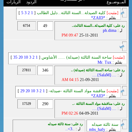
المــوضــوع
الردود
الزيارات
[مثبت]
كلية الصيدلة...السنة الثالثة...دليل الطالب
[
1
2
3
5
]
بقلم :
*ZAID*
رد على: كلية الصيدلة...السنة الثالث..
49
6754
لـِ :
ph.dima
09:47 PM
25-11-2011
[مثبت]
ساحة السنة الثالثة (صيدلة) ...... الأشاوس
[
1
2
3
10
20
35
]
بقلم :
Mr. Tux
رد على: ساحة السنة الثالثة (صيدلة) ..
346
27811
لـِ :
....{SalaM}....
04:15 AM
21-09-2011
[مثبت]
مناقشة مواد السنة الثالثة -صيدلة-
[
1
2
3
10
20
29
]
بقلم :
*ZAID*
رد على: مناقشة مواد السنة الثالثة -..
290
17529
لـِ :
....{SalaM}....
02:26 PM
04-09-2011
رد على: سنة ثالثة صيدله
سنة ثالثة صيدله
لـِ :
..3>..
بقلم :
mhs_hafy