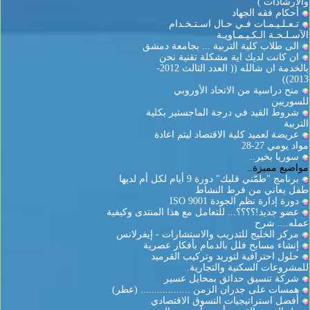
والارشادات )
أحكام فقه الجهاد
تـعـلـيـمـات فـي حـال اسـتـخـدام
الآسـلـحـة الـكـيـمـاويـة
الى طلاب كلية التربية ... بجامعة دمشق
ان كانت لديك اية مشكلة تقنية نحن
بالخدمة ان شالله (( العدد الثالث 2012-
2013))
منح دراسية من الاتحاد الأوروبي
للسوريين
شروط القيد في درجة الماجستير بكلية
التربية
عريضة لعميد كلية الاقتصاد ليتم اعادة
مواد يومي 27-28
سوريا بخير..
مواضيع مميزة..
برنامج "طمّني قلبك" دورة 9 أيام لكل أم لديها
طفل يعاني من فرط النشاط
دورة إدارة نظم الجودة ISO 9001
عضو جديد!؟؟؟؟... للتعامل مع هذا المنتدى وكيفية
عمله.... شرح
مركز الخليج للتدريب والاستشارات - إيفرلانس
إنشاء مسابح فلل بالدمام بأفكار عصرية
حلول احترافية لتوريد وتركيب القرميد
للمشروعات السكنية والتجارية.
شركة تنسيق حدائق بمحايل عسير
همسات على جدران الزمن .................. (عطر)
أفضل استراتيجيات التسوق الاقتصادي