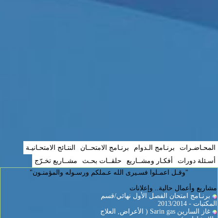
المحـاضـرات
برنـامج الـدوام
برنـامج الامتحــان
النتـائج الامتحـانيـة
أسـئلة دورات
أفكـار ومشــاريع
حلقــات بحـث
مشــاريع تخـرّج
"وقـل اعمـلوا فسـيرى الله عـملكم ورسـوله والمؤمنـون"
مشاريع وأعمال حالية.. وإعلانات
برنـامج امتحان الفصل الأول نهائي/قسم
المكتبات - 2013/2014
غاز السارين Sarin gas ( الأعراض, العلاج