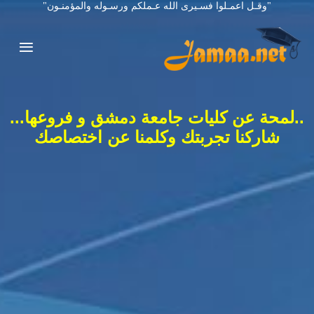
"وقـل اعمـلوا فسـيرى الله عـملكم ورسـوله والمؤمنـون"
..لمحة عن كليات جامعة دمشق و فروعها...
شاركنا تجربتك وكلمنا عن اختصاصك