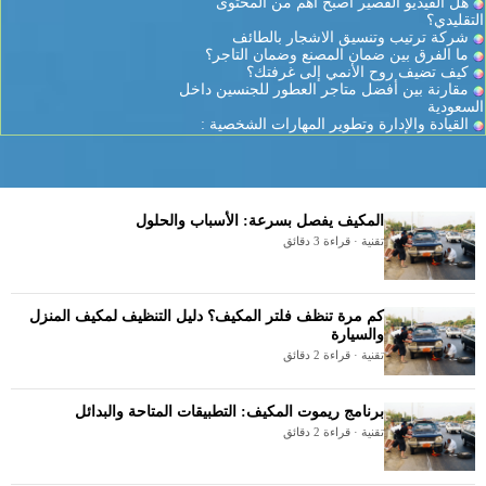
هل الفيديو القصير أصبح أهم من المحتوى
التقليدي؟
شركة ترتيب وتنسيق الاشجار بالطائف
ما الفرق بين ضمان المصنع وضمان التاجر؟
كيف تضيف روح الأنمي إلى غرفتك؟
مقارنة بين أفضل متاجر العطور للجنسين داخل
السعودية
القيادة والإدارة وتطوير المهارات الشخصية :
المكيف يفصل بسرعة: الأسباب والحلول
تقنية · قراءة 3 دقائق
كم مرة تنظف فلتر المكيف؟ دليل التنظيف لمكيف المنزل
والسيارة
تقنية · قراءة 2 دقائق
برنامج ريموت المكيف: التطبيقات المتاحة والبدائل
تقنية · قراءة 2 دقائق