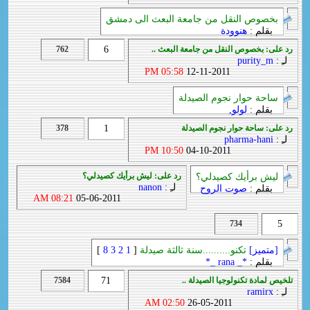
بخصوص النقل من جامعة البعث الى دمشق
بقلم :
هنوودة
رد على: بخصوص النقل من جامعة البعث ..
6
762
لـِ :
purity_m
05:58 PM
12-11-2011
ساحة حوار نجوم الصيدلة
بقلم :
لولو,
رد على: ساحة حوار نجوم الصيدلة
1
378
لـِ :
pharma-hani
10:50 PM
04-10-2011
رد على: ليش برأيك كصيدلي؟
ليش برأيك كصيدلي؟
لـِ :
nanon
بقلم :
صوت الروح
08:21 AM
05-06-2011
734
5
[متميز]
تكنو..........سنة ثالثة صيدلة
[
1
2
3
8
]
بقلم :
*_ rana _*
تلخيص لمادة تكنولوجيا الصيدلة ..
71
7584
لـِ :
ramirx
02:50 AM
26-05-2011