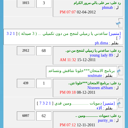
رد على: مر على بالي مرور الكرام
3
1015
لـِ :
phmab
07:07 PM
02-04-2012
[متميز]
ساعدني يا زميلي لننجح من دون تكميلي ... ( 3 صيدلة )
[
1
2
3
]
7
بقلم :
ph.dima
رد على: ساعدني يا زميلي لننجح من دو..
68
2912
لـِ :
young lady 89
11:32 AM
15-12-2011
برنامج الامتحان***خلونا نتناقش ونتساعد
بقلم :
soulmate
رد على: برنامج الامتحان***خلونا نتن..
1
439
لـِ :
Nisreen alSham
09:18 PM
08-12-2011
[متميز]
دمويات ...............ومين قدي
[
1
2
3
7
]
بقلم :
آلاء
رد على: دمويات ...............ومين ..
62
6097
لـِ :
purity_m
07:12 PM
12-11-2011