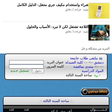
شراء واستخدام مكيف جري متنقل: الدليل الكامل
تقنية · قراءة 2 دقائق
الثلاجة تشتغل لكن لا تبرد: الأسباب والحلول
تقنية · قراءة 3 دقائق
المزيد من مشكلة و حل
ملتقى طلاب جامعة
عنوان البريد :
دمشق
--> -:-
كلية الصيدلة
كلمة المرور :
-:- -->
منتدى مناقشة
تسجيل جـديد
المواد الدراسية
ساحة السنة الثالثة
.:: ساحة السنة الثالثة ::.
عــنـــــــوان
عدد
عدد
آخر مشـــاركة