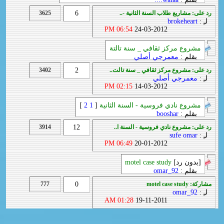
رد على: مشاريع طلاب السنة الثانية -..
6
3625
لـِ :
brokeheart
06:54 PM
24-03-2012
مشروع مركز ثقافي _ سنة تالتة
بقلم :
معمرجي أصلي
رد على: مشروع مركز ثقافي _ سنة تالت..
2
3402
لـِ :
معمرجي أصلي
02:15 PM
14-03-2012
مشروع نادي فروسية - السنة الثانية
[
1
2
]
بقلم :
booshar
رد على: مشروع نادي فروسية - السنة ا..
12
3914
لـِ :
sufe omar
06:49 PM
20-01-2012
[بدون رد]
motel case study
بقلم :
omar_92
مشاركة: motel case study
0
777
لـِ :
omar_92
01:28 AM
19-11-2011