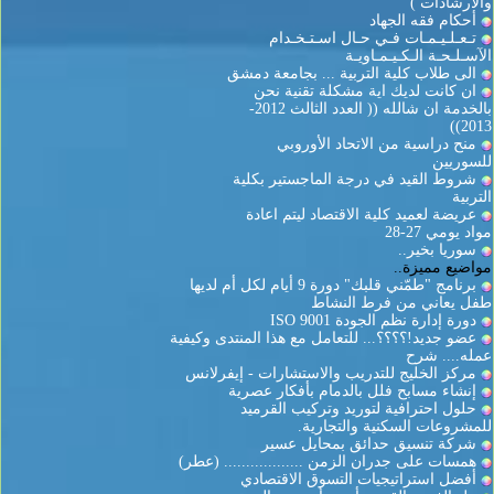
والارشادات )
أحكام فقه الجهاد
تـعـلـيـمـات فـي حـال اسـتـخـدام
الآسـلـحـة الـكـيـمـاويـة
الى طلاب كلية التربية ... بجامعة دمشق
ان كانت لديك اية مشكلة تقنية نحن
بالخدمة ان شالله (( العدد الثالث 2012-
2013))
منح دراسية من الاتحاد الأوروبي
للسوريين
شروط القيد في درجة الماجستير بكلية
التربية
عريضة لعميد كلية الاقتصاد ليتم اعادة
مواد يومي 27-28
سوريا بخير..
مواضيع مميزة..
برنامج "طمّني قلبك" دورة 9 أيام لكل أم لديها
طفل يعاني من فرط النشاط
دورة إدارة نظم الجودة ISO 9001
عضو جديد!؟؟؟؟... للتعامل مع هذا المنتدى وكيفية
عمله.... شرح
مركز الخليج للتدريب والاستشارات - إيفرلانس
إنشاء مسابح فلل بالدمام بأفكار عصرية
حلول احترافية لتوريد وتركيب القرميد
للمشروعات السكنية والتجارية.
شركة تنسيق حدائق بمحايل عسير
همسات على جدران الزمن .................. (عطر)
أفضل استراتيجيات التسوق الاقتصادي