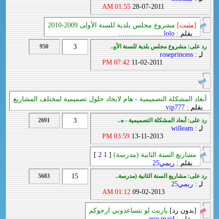
01:55 AM
28-07-2011
[مثبت]
مشروع مجلس بلدية للسنة الأولى 2009-2010
بقلم :
lolo.......................
رد على: مشروع مجلس بلدية للسنة الأو..
3
950
لـِ :
roseprincess
07:42 PM
11-02-2011
أبعاد المشكلة التصميمية - هام لايجاد حلول تصميمية لمختلف المشاريع
بقلم :
vip777
رد على: أبعاد المشكلة التصميمية - ه..
3
2691
لـِ :
willeam
03:59 PM
13-11-2013
مشاريع السنة الثانية (مدرسة)
[
1
2
]
بقلم :
ريمي25
رد على: مشاريع السنة الثانية (مدرسة..
15
5683
لـِ :
ريمي25
01:12 AM
09-02-2013
[بدون رد]
ياريت لو بتساعدوني ارجوكم
بقلم :
arse majd