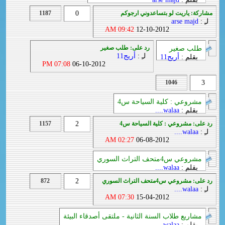
مشاركة: ياريت لو بتساعدوني ارجوكم
0
1187
لـِ :
arse majd
09:42 AM
12-10-2012
رد على: طلب صغير
طلب صغير
لـِ :
أريج11
بقلم :
أريج11
07:08 PM
06-10-2012
1046
3
مشروعي : كلية السياحة س4
بقلم :
walaa....
رد على: مشروعي : كلية السياحة س4
2
1157
لـِ :
walaa....
02:27 AM
06-08-2012
مشروعي س4متحف التراث السوري
بقلم :
walaa....
رد على: مشروعي س4متحف التراث السوري
2
872
لـِ :
walaa....
07:30 AM
15-04-2012
مشاريع طلاب السنة الثانية - ملتقى أصدقاء البيئة
بقلم :
walaa....