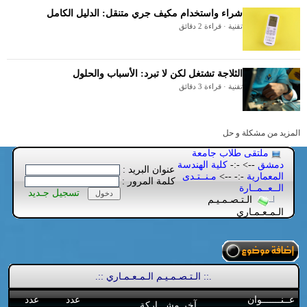
شراء واستخدام مكيف جري متنقل: الدليل الكامل
تقنية · قراءة 2 دقائق
الثلاجة تشتغل لكن لا تبرد: الأسباب والحلول
تقنية · قراءة 3 دقائق
المزيد من مشكلة و حل
ملتقى طلاب جامعة
دمشق
--> -:-
كلية الهندسة
عنوان البريد :
المعمارية
-:- -->
مـنــتـدى
كلمة المرور :
الــعــمــارة
تسجيل جـديد
الـتـصـمـيـم
الـمـعـمـاري
.:: الـتـصـمـيـم الـمـعـمـاري ::.
عــنـــــــوان
عدد
عدد
آخر مشـــاركة