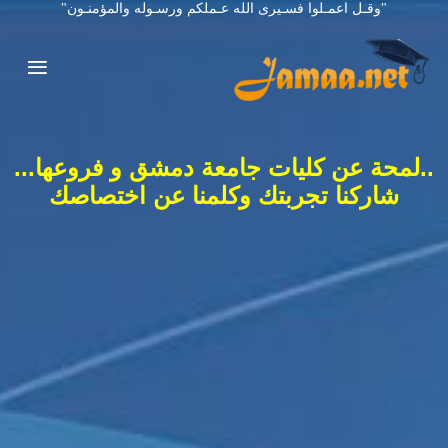
"وقـل اعمـلوا فسـيرى الله عـملكم ورسـوله والمؤمنـون"
..لمحة عن كليات جامعة دمشق و فروعها...
شاركنا تجربتك وكلمنا عن اختصاصك