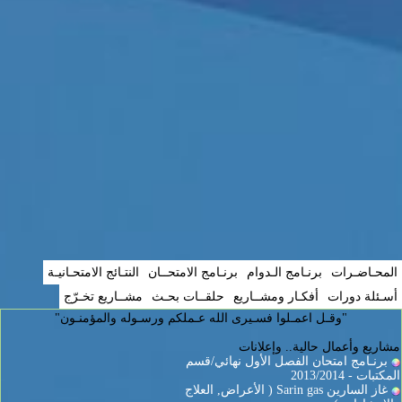
المحـاضـرات
برنـامج الـدوام
برنـامج الامتحــان
النتـائج الامتحـانيـة
أسـئلة دورات
أفكـار ومشــاريع
حلقــات بحـث
مشــاريع تخـرّج
"وقـل اعمـلوا فسـيرى الله عـملكم ورسـوله والمؤمنـون"
مشاريع وأعمال حالية.. وإعلانات
برنـامج امتحان الفصل الأول نهائي/قسم
المكتبات - 2013/2014
غاز السارين Sarin gas ( الأعراض, العلاج