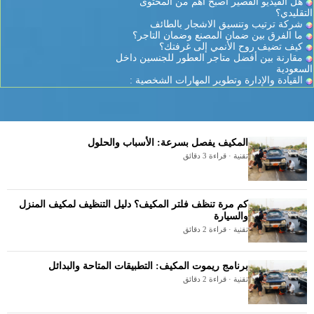
هل الفيديو القصير أصبح أهم من المحتوى
التقليدي؟
شركة ترتيب وتنسيق الاشجار بالطائف
ما الفرق بين ضمان المصنع وضمان التاجر؟
كيف تضيف روح الأنمي إلى غرفتك؟
مقارنة بين أفضل متاجر العطور للجنسين داخل
السعودية
القيادة والإدارة وتطوير المهارات الشخصية :
المكيف يفصل بسرعة: الأسباب والحلول
تقنية · قراءة 3 دقائق
كم مرة تنظف فلتر المكيف؟ دليل التنظيف لمكيف المنزل
والسيارة
تقنية · قراءة 2 دقائق
برنامج ريموت المكيف: التطبيقات المتاحة والبدائل
تقنية · قراءة 2 دقائق