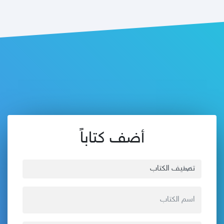
أضف كتاباً