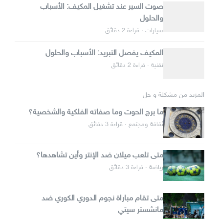
صوت السير عند تشغيل المكيف: الأسباب
والحلول
سيارات · قراءة 2 دقائق
المكيف يفصل التبريد: الأسباب والحلول
تقنية · قراءة 2 دقائق
المزيد من مشكلة و حل
ما برج الحوت وما صفاته الفلكية والشخصية؟
ثقافة ومجتمع · قراءة 3 دقائق
متى تلعب ميلان ضد الإنتر وأين تشاهدها؟
رياضة · قراءة 3 دقائق
متى تقام مباراة نجوم الدوري الكوري ضد
مانشستر سيتي