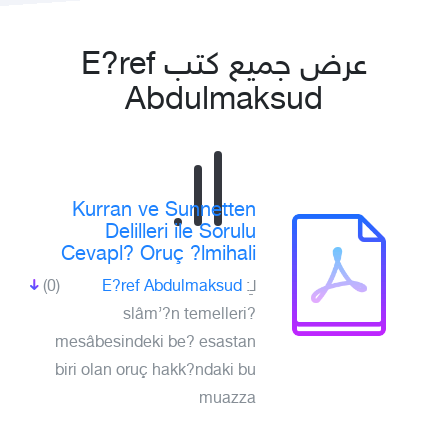
عرض جميع كتب E?ref
Abdulmaksud
Kurran ve Sunnetten
Delilleri ile Sorulu
Cevapl? Oruç ?lmihali
لـِ:
E?ref Abdulmaksud
(0)
?slâm’?n temelleri
mesâbesindeki be? esastan
biri olan oruç hakk?ndaki bu
muazza