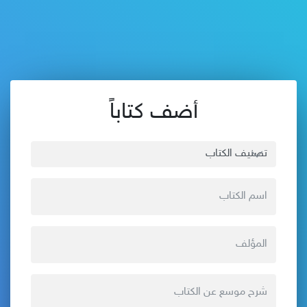
أضف كتاباً